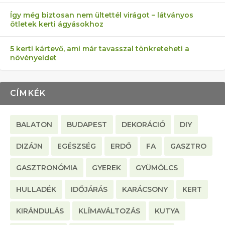
Így még biztosan nem ültettél virágot – látványos
ötletek kerti ágyásokhoz
5 kerti kártevő, ami már tavasszal tönkreteheti a
növényeidet
CÍMKÉK
BALATON
BUDAPEST
DEKORÁCIÓ
DIY
DIZÁJN
EGÉSZSÉG
ERDŐ
FA
GASZTRO
GASZTRONÓMIA
GYEREK
GYÜMÖLCS
HULLADÉK
IDŐJÁRÁS
KARÁCSONY
KERT
KIRÁNDULÁS
KLÍMAVÁLTOZÁS
KUTYA