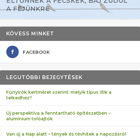
ELTŰNNEK A FECSKÉK, BAJ ZÚDUL
A FEJÜNKRE
KÖVESS MINKET
FACEBOOK
LEGUTÓBBI BEJEGYTÉSEK
Fűnyírók kertméret szerint: melyik típus illik a
telkedhez?
AZ ÖNELLÁTÁS 13 PONTJA
6 LEGJOBB NÖVÉNY SZOMSZÉD
FÉLREÉRTETT KERTÉSZKEDÉS:
AKI ELDOBÁLJA A CIGICSIKKEKET,
MÁRPEDIG A TŰZIJÁTÉK NEM MENŐ!
Új perspektíva a fenntartható építészetben –
alumínium tolóajtók
KEZDŐKNEK
ELLEN
TÉRKŐ ÉS MURVA
AZ EGY KÖ…
Van új a Nap alatt – tények és tévhitek a napozásról