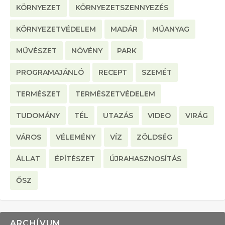
KÖRNYEZET
KÖRNYEZETSZENNYEZÉS
KÖRNYEZETVÉDELEM
MADÁR
MŰANYAG
MŰVÉSZET
NÖVÉNY
PARK
PROGRAMAJÁNLÓ
RECEPT
SZEMÉT
TERMÉSZET
TERMÉSZETVÉDELEM
TUDOMÁNY
TÉL
UTAZÁS
VIDEO
VIRÁG
VÁROS
VÉLEMÉNY
VÍZ
ZÖLDSÉG
ÁLLAT
ÉPÍTÉSZET
ÚJRAHASZNOSÍTÁS
ŐSZ
ARCHÍVUM