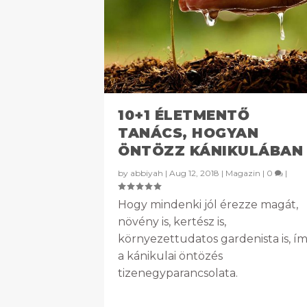
10+1 ÉLETMENTŐ
TANÁCS, HOGYAN
ÖNTÖZZ KÁNIKULÁBAN
by
abbiyah
|
Aug 12, 2018
|
Magazin
|
0
|
Hogy mindenki jól érezze magát,
növény is, kertész is,
környezettudatos gardenista is, í
a kánikulai öntözés
tizenegyparancsolata.