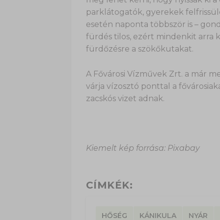
parklátogatók, gyerekek felfrissül
esetén naponta többször is – gond
fürdés tilos, ezért mindenkit arra
fürdőzésre a szökőkutakat.
A Fővárosi Vízművek Zrt. a már m
várja vízosztó ponttal a fővárosiaka
zacskós vizet adnak.
Kiemelt kép forrása: Pixabay
CÍMKÉK:
HŐSÉG
KÁNIKULA
NYÁR