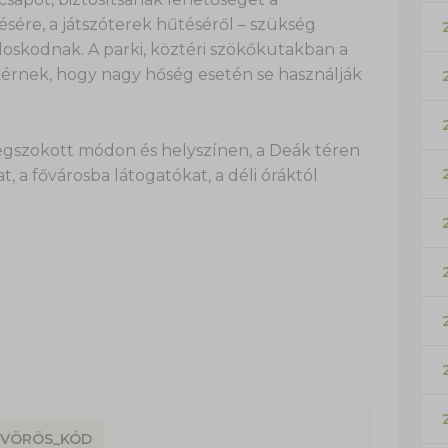
ésére, a játszóterek hűtéséről – szükség
oskodnak. A parki, köztéri szökőkutakban a
 kérnek, hogy nagy hőség esetén se használják
egszokott módon és helyszínen, a Deák téren
t, a fővárosba látogatókat, a déli óráktól
VÖRÖS_KÓD