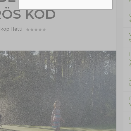
ÖS KÓD
kop Hetti
|