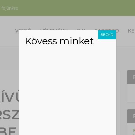
 fejünkre
VIDEÓ
VÉLEMÉNY
DIY
GASZTRO
KE
BEZÁR
Kövess minket
ÍVÜLI HŐSÉG
RSZÁGSZERTE
BE LÉPETT A