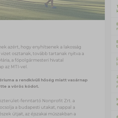
ek azért, hogy enyhítsenek a lakosság
 vizet osztanak, tovább tartanak nyitva a
ária, a főpolgármesteri hivatal
p az MTI-vel.
ériuma a rendkívüli hőség miatt vasárnap
tte a vörös kódot.
Közterület-fenntartó Nonprofit Zrt. a
locsolja a budapesti utakat, nappal a
észek útjait, az éjszakai műszakban a