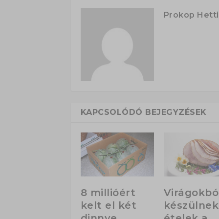
Prokop Hetti
KAPCSOLÓDÓ BEJEGYZÉSEK
8 millióért
Virágokbó
kelt el két
készülnek
dinnye
ételek a