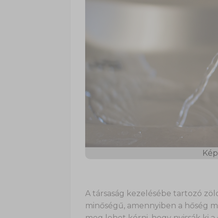
Kép 
A társaság kezelésébe tartozó zöl
minőségű, amennyiben a hőség mia
meg lehet kérni, hogy nyissák ki a