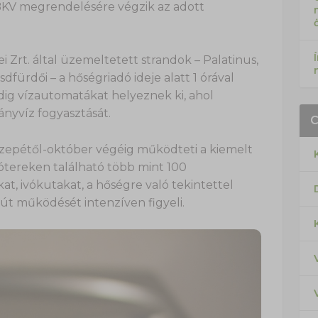
 BKV megrendelésére végzik az adott
 Zrt. által üzemeltetett strandok – Palatinus,
dfürdői – a hőségriadó ideje alatt 1 órával
dig vízautomatákat helyeznek ki, ahol
ányvíz fogyasztását.
özepétől-október végéig működteti a kiemelt
ótereken található több mint 100
t, ivókutakat, a hőségre való tekintettel
út működését intenzíven figyeli.