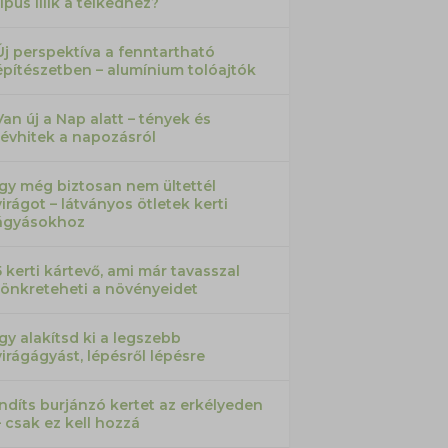
típus illik a telkedhez?
Új perspektíva a fenntartható
építészetben – alumínium tolóajtók
Van új a Nap alatt – tények és
tévhitek a napozásról
Így még biztosan nem ültettél
virágot – látványos ötletek kerti
ágyásokhoz
5 kerti kártevő, ami már tavasszal
tönkreteheti a növényeidet
Így alakítsd ki a legszebb
virágágyást, lépésről lépésre
Indíts burjánzó kertet az erkélyeden
– csak ez kell hozzá