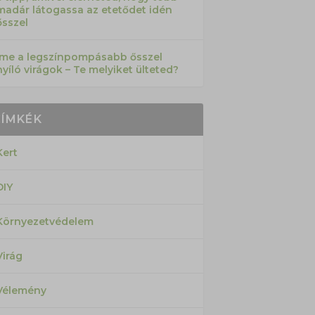
madár látogassa az etetődet idén
ősszel
Íme a legszínpompásabb ősszel
nyíló virágok – Te melyiket ülteted?
CÍMKÉK
Kert
DIY
Környezetvédelem
Virág
Vélemény