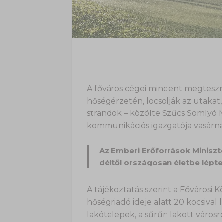
A főváros cégei mindent megteszn
hőségérzetén, locsolják az utakat,
strandok – közölte Szűcs Somlyó M
kommunikációs igazgatója vasárna
Az Emberi Erőforrások Miniszt
déltől országosan életbe lépte
A tájékoztatás szerint a Fővárosi 
hőségriadó ideje alatt 20 kocsival 
lakótelepek, a sűrűn lakott városr