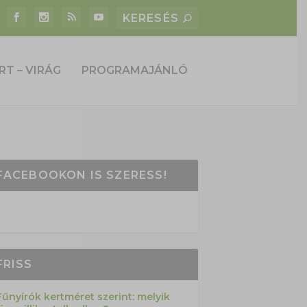
RT – VIRÁG
PROGRAMAJÁNLÓ
FACEBOOKON IS SZERESS!
FRISS
Fűnyírók kertméret szerint: melyik