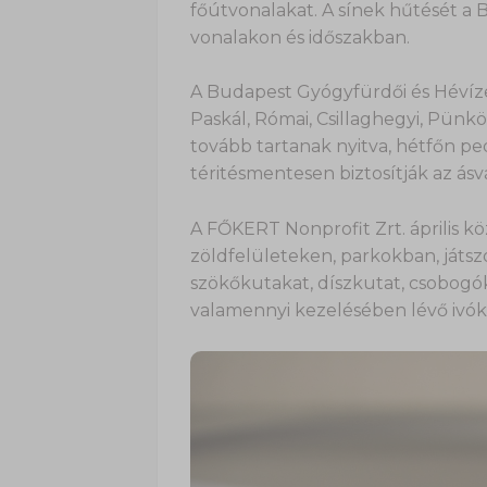
főútvonalakat. A sínek hűtését a
vonalakon és időszakban.
A Budapest Gyógyfürdői és Hévízei
Paskál, Római, Csillaghegyi, Pünkös
tovább tartanak nyitva, hétfőn pe
téritésmentesen biztosítják az ásv
A FŐKERT Nonprofit Zrt. április k
zöldfelületeken, parkokban, játsz
szökőkutakat, díszkutat, csobogóka
valamennyi kezelésében lévő ivók