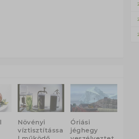
2
l
Növényi
Óriási
víztisztítássa
jéghegy
l működő
veszélyeztet