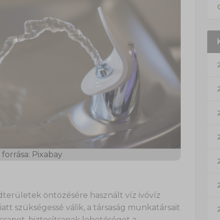
forrása: Pixabay
dterületek öntözésére használt víz ivóvíz
tt szükségessé válik, a társaság munkatársait
 csapot, biztosítsanak lehetőséget a