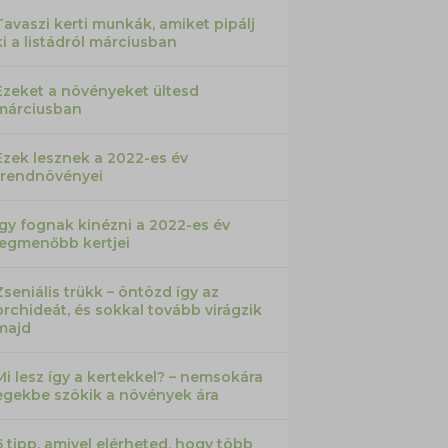
Tavaszi kerti munkák, amiket pipálj
ki a listádról márciusban
Ezeket a növényeket ültesd
márciusban
Ezek lesznek a 2022-es év
trendnövényei
Így fognak kinézni a 2022-es év
legmenőbb kertjei
Zseniális trükk – öntözd így az
orchideát, és sokkal tovább virágzik
majd
Mi lesz így a kertekkel? – nemsokára
egekbe szökik a növények ára
6 tipp, amivel elérheted, hogy több