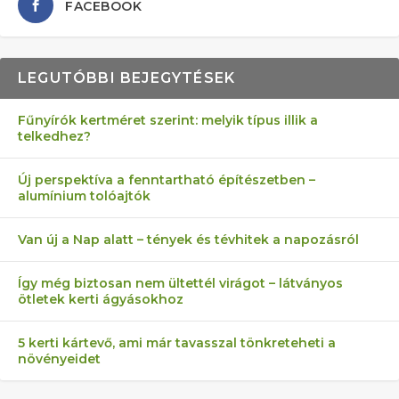
FACEBOOK
LEGUTÓBBI BEJEGYTÉSEK
Fűnyírók kertméret szerint: melyik típus illik a
telkedhez?
AZ ÖNELLÁTÁS 13 PONTJA
6 LEGJOBB NÖVÉNY SZOMSZÉD
FÉLREÉRTETT KERTÉSZKEDÉS:
AKI ELDOBÁLJA A CIGICSIKKEKET,
MÁRPEDIG A TŰZIJÁTÉK NEM MENŐ!
Új perspektíva a fenntartható építészetben –
alumínium tolóajtók
KEZDŐKNEK
ELLEN
TÉRKŐ ÉS MURVA
AZ EGY KÖ…
Van új a Nap alatt – tények és tévhitek a napozásról
Így még biztosan nem ültettél virágot – látványos
ötletek kerti ágyásokhoz
5 kerti kártevő, ami már tavasszal tönkreteheti a
növényeidet