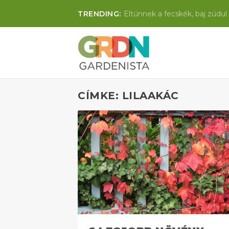
TRENDING:
Eltűnnek a fecskék, baj zúdul 
CÍMKE: LILAAKÁC