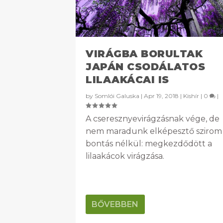
VIRÁGBA BORULTAK
JAPÁN CSODÁLATOS
LILAAKÁCAI IS
by
Somlói Galuska
|
Apr 19, 2018
|
Kishír
|
0
|
A cseresznyevirágzásnak vége, de
nem maradunk elképesztő szirom
bontás nélkül: megkezdődött a
lilaakácok virágzása.
BŐVEBBEN