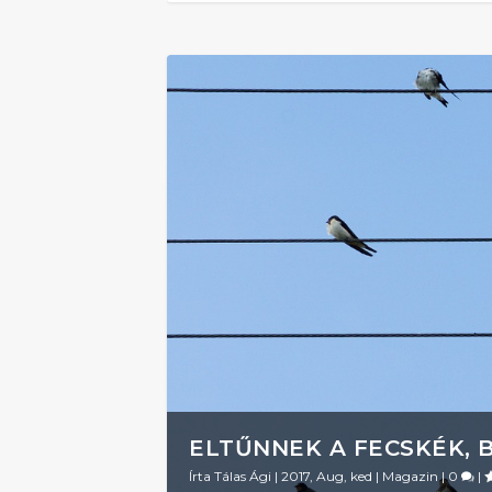
ELTŰNNEK A FECSKÉK, 
Írta
Tálas Ági
|
2017, Aug, ked
|
Magazin
|
0
|