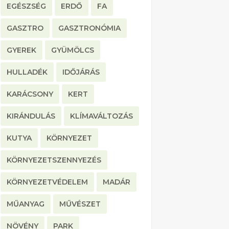
EGÉSZSÉG
ERDŐ
FA
GASZTRO
GASZTRONÓMIA
GYEREK
GYÜMÖLCS
HULLADÉK
IDŐJÁRÁS
KARÁCSONY
KERT
KIRÁNDULÁS
KLÍMAVÁLTOZÁS
KUTYA
KÖRNYEZET
KÖRNYEZETSZENNYEZÉS
KÖRNYEZETVÉDELEM
MADÁR
MŰANYAG
MŰVÉSZET
NÖVÉNY
PARK