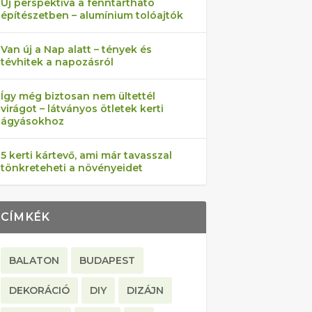
Új perspektíva a fenntartható
építészetben – alumínium tolóajtók
Van új a Nap alatt – tények és
tévhitek a napozásról
Így még biztosan nem ültettél
virágot – látványos ötletek kerti
ágyásokhoz
5 kerti kártevő, ami már tavasszal
tönkreteheti a növényeidet
CÍMKÉK
BALATON
BUDAPEST
DEKORÁCIÓ
DIY
DIZÁJN