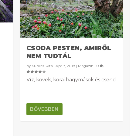
CSODA PESTEN, AMIRŐL
NEM TUDTÁL
by
Suplicz Rita
|
Apr 7, 2018
|
Magazin
|
0
|
Víz, kövek, korai hagymások és csend
BŐVEBBEN