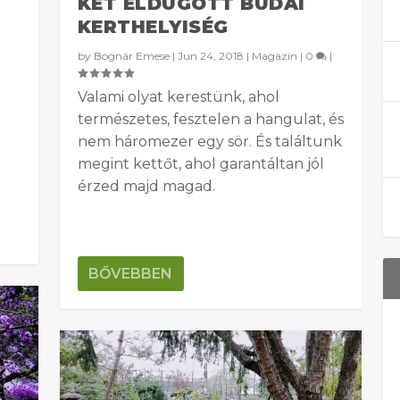
KÉT ELDUGOTT BUDAI
KERTHELYISÉG
by
Bognár Emese
|
Jun 24, 2018
|
Magazin
|
0
|
Valami olyat kerestünk, ahol
természetes, fesztelen a hangulat, és
nem háromezer egy sör. És találtunk
megint kettőt, ahol garantáltan jól
érzed majd magad.
BŐVEBBEN