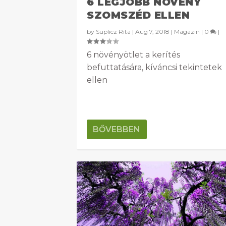
6 LEGJOBB NÖVÉNY
SZOMSZÉD ELLEN
by
Suplicz Rita
|
Aug 7, 2018
|
Magazin
|
0
|
6 növényötlet a kerítés
befuttatására, kíváncsi tekintetek
ellen
BŐVEBBEN