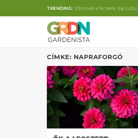
TRENDING:
Eltűnnek a fecskék, baj zúdul 
CÍMKE: NAPRAFORGÓ