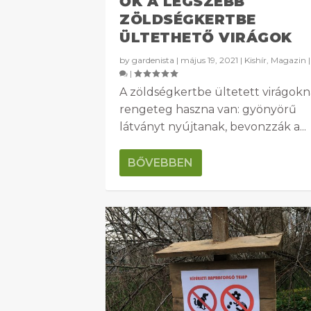
ŐK A LEGSZEBB
ZÖLDSÉGKERTBE
ÜLTETHETŐ VIRÁGOK
by
gardenista
|
május 19, 2021
|
Kishír
,
Magazin
|
A zöldségkertbe ültetett virágok
rengeteg haszna van: gyönyörű
látványt nyújtanak, bevonzzák a...
BŐVEBBEN