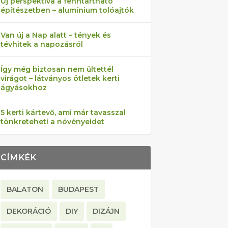
Új perspektíva a fenntartható
építészetben – alumínium tolóajtók
Van új a Nap alatt – tények és
tévhitek a napozásról
Így még biztosan nem ültettél
virágot – látványos ötletek kerti
ágyásokhoz
5 kerti kártevő, ami már tavasszal
tönkreteheti a növényeidet
CÍMKÉK
BALATON
BUDAPEST
DEKORÁCIÓ
DIY
DIZÁJN