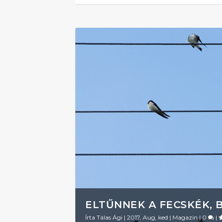
ELTŰNNEK A FECSKÉK, 
Írta
Tálas Ági
|
2017, Aug, ked
|
Magazin
|
0
|