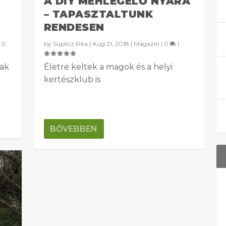
A DIY MÉHLEGELŐ NYARA
– TAPASZTALTUNK
RENDESEN
|
0
by
Suplicz Rita
|
Aug 21, 2018
|
Magazin
|
0
|
nak
Életre keltek a magok és a helyi
kertészklub is
BŐVEBBEN