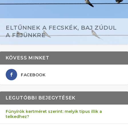
ELTŰNNEK A FECSKÉK, BAJ ZÚDUL
A FEJÜNKRE
KÖVESS MINKET
FACEBOOK
LEGUTÓBBI BEJEGYTÉSEK
Fűnyírók kertméret szerint: melyik típus illik a
telkedhez?