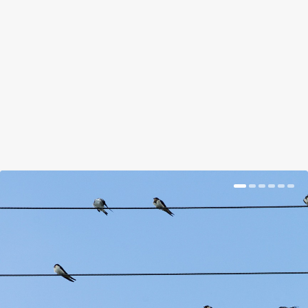
Nem kell, hogy dög unalom legyen a tanulás.
Dobjátok fel otthon pár közös kísérlettel.
Rendezzetek csíra versenyt!
BŐVEBBEN