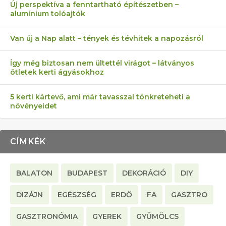
AZ ÖNELLÁTÁS 13 PONTJA
6 LEGJOBB NÖVÉNY SZOMSZÉD
MÁRPEDIG A TŰZIJÁTÉK NEM MENŐ!
FÉLREÉRTETT KERTÉSZKEDÉS:
AKI ELDOBÁLJA A CIGICSIKKEKET,
Új perspektíva a fenntartható építészetben –
alumínium tolóajtók
KEZDŐKNEK
ELLEN
TÉRKŐ ÉS MURVA
AZ EGY KÖ…
Van új a Nap alatt – tények és tévhitek a napozásról
Így még biztosan nem ültettél virágot – látványos
ötletek kerti ágyásokhoz
5 kerti kártevő, ami már tavasszal tönkreteheti a
növényeidet
CÍMKÉK
BALATON
BUDAPEST
DEKORÁCIÓ
DIY
DIZÁJN
EGÉSZSÉG
ERDŐ
FA
GASZTRO
GASZTRONÓMIA
GYEREK
GYÜMÖLCS