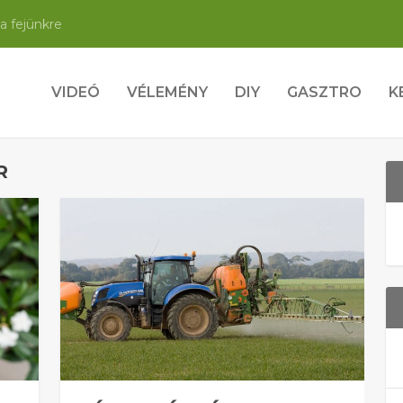
a fejünkre
VIDEÓ
VÉLEMÉNY
DIY
GASZTRO
K
R