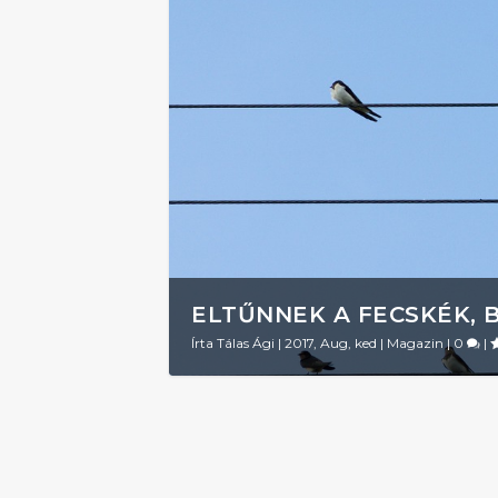
ELTŰNNEK A FECSKÉK, 
Írta
Tálas Ági
|
2017, Aug, ked
|
Magazin
|
0
|