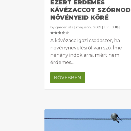
EZÉRT ÉRDEMES
KÁVÉZACCOT SZÓRNOD
NÖVÉNYEID KÖRÉ
by
gardenista
|
május 22, 2021
|
Hír
|
0
|
A kávézacc igazi csodaszer, ha
növénynevelésről van szó. Íme
néhány indok arra, miért nem
érdemes...
BŐVEBBEN