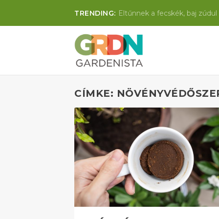
TRENDING:
Eltűnnek a fecskék, baj zúdul 
CÍMKE: NÖVÉNYVÉDŐSZE