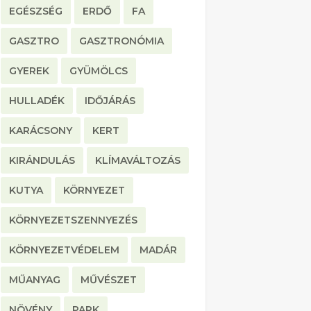
EGÉSZSÉG
ERDŐ
FA
GASZTRO
GASZTRONÓMIA
GYEREK
GYÜMÖLCS
HULLADÉK
IDŐJÁRÁS
KARÁCSONY
KERT
KIRÁNDULÁS
KLÍMAVÁLTOZÁS
KUTYA
KÖRNYEZET
KÖRNYEZETSZENNYEZÉS
KÖRNYEZETVÉDELEM
MADÁR
MŰANYAG
MŰVÉSZET
NÖVÉNY
PARK