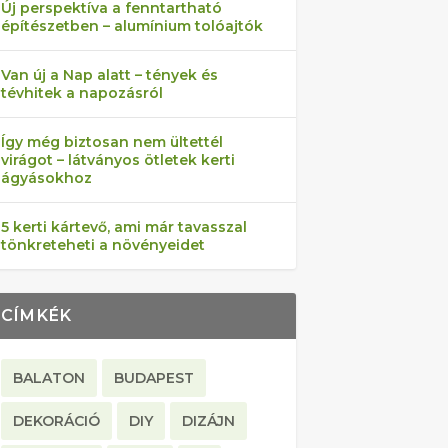
Új perspektíva a fenntartható
építészetben – alumínium tolóajtók
Van új a Nap alatt – tények és
tévhitek a napozásról
Így még biztosan nem ültettél
virágot – látványos ötletek kerti
ágyásokhoz
5 kerti kártevő, ami már tavasszal
tönkreteheti a növényeidet
CÍMKÉK
BALATON
BUDAPEST
DEKORÁCIÓ
DIY
DIZÁJN