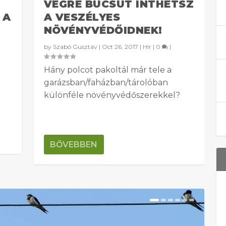
VÉGRE BÚCSÚT INTHETSZ
 A
A VESZÉLYES
NÖVÉNYVÉDŐIDNEK!
by
Szabó Gusztáv
|
Oct 26, 2017
|
Hír
|
0
|
Hány polcot pakoltál már tele a
garázsban/faházban/tárolóban
különféle növényvédőszerekkel?
BŐVEBBEN