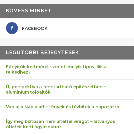
KÖVESS MINKET
FACEBOOK
LEGUTÓBBI BEJEGYTÉSEK
Fűnyírók kertméret szerint: melyik típus illik a
telkedhez?
AZ ÖNELLÁTÁS 13 PONTJA
6 LEGJOBB NÖVÉNY SZOMSZÉD
MÁRPEDIG A TŰZIJÁTÉK NEM MENŐ!
FÉLREÉRTETT KERTÉSZKEDÉS:
AKI ELDOBÁLJA A CIGICSIKKEKET,
Új perspektíva a fenntartható építészetben –
alumínium tolóajtók
KEZDŐKNEK
ELLEN
TÉRKŐ ÉS MURVA
AZ EGY KÖ…
Van új a Nap alatt – tények és tévhitek a napozásról
Így még biztosan nem ültettél virágot – látványos
ötletek kerti ágyásokhoz