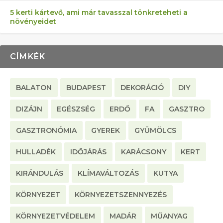
5 kerti kártevő, ami már tavasszal tönkreteheti a
növényeidet
CÍMKÉK
BALATON
BUDAPEST
DEKORÁCIÓ
DIY
DIZÁJN
EGÉSZSÉG
ERDŐ
FA
GASZTRO
GASZTRONÓMIA
GYEREK
GYÜMÖLCS
HULLADÉK
IDŐJÁRÁS
KARÁCSONY
KERT
KIRÁNDULÁS
KLÍMAVÁLTOZÁS
KUTYA
KÖRNYEZET
KÖRNYEZETSZENNYEZÉS
KÖRNYEZETVÉDELEM
MADÁR
MŰANYAG