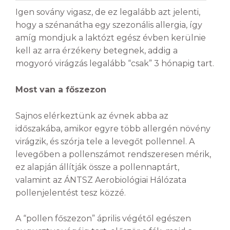
Igen sovány vigasz, de ez legalább azt jelenti,
hogy a szénanátha egy szezonális allergia, így
amíg mondjuk a laktózt egész évben kerülnie
kell az arra érzékeny betegnek, addig a
mogyoró virágzás legalább “csak” 3 hónapig tart.
Most van a főszezon
Sajnos elérkeztünk az évnek abba az
időszakába, amikor egyre több allergén növény
virágzik, és szórja tele a levegőt pollennel. A
levegőben a pollenszámot rendszeresen mérik,
ez alapján állítják össze a pollennaptárt,
valamint az ÁNTSZ Aerobiológiai Hálózata
pollenjelentést tesz közzé.
A “pollen főszezon” április végétől egészen