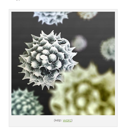
(kép:
worc
)