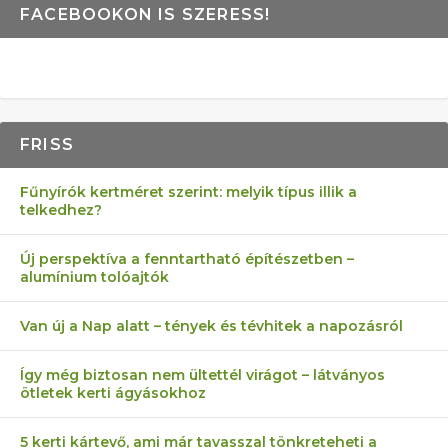
FACEBOOKON IS SZERESS!
FRISS
Fűnyírók kertméret szerint: melyik típus illik a
telkedhez?
Új perspektíva a fenntartható építészetben –
alumínium tolóajtók
Van új a Nap alatt – tények és tévhitek a napozásról
Így még biztosan nem ültettél virágot – látványos
ötletek kerti ágyásokhoz
5 kerti kártevő, ami már tavasszal tönkreteheti a