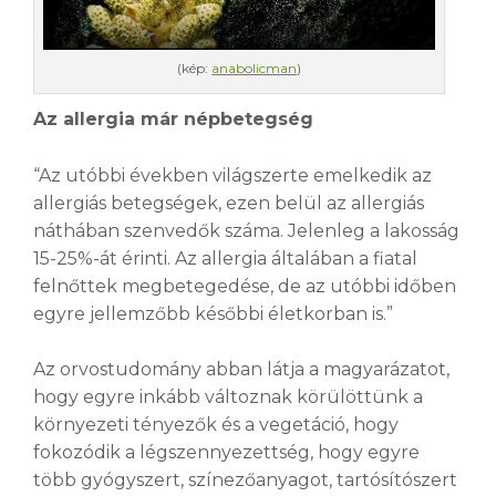
(kép:
anabolicman
)
Az allergia már népbetegség
“Az utóbbi években világszerte emelkedik az
allergiás betegségek, ezen belül az allergiás
náthában szenvedők száma. Jelenleg a lakosság
15-25%-át érinti. Az allergia általában a fiatal
felnőttek megbetegedése, de az utóbbi időben
egyre jellemzőbb későbbi életkorban is.”
Az orvostudomány abban látja a magyarázatot,
hogy egyre inkább változnak körülöttünk a
környezeti tényezők és a vegetáció, hogy
fokozódik a légszennyezettség, hogy egyre
több gyógyszert, színezőanyagot, tartósítószert