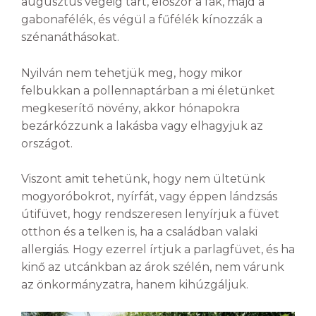
augusztus végéig tart, először a fák, majd a
gabonafélék, és végül a fűfélék kínozzák a
szénanáthásokat.
Nyilván nem tehetjük meg, hogy mikor
felbukkan a pollennaptárban a mi életünket
megkeserítő növény, akkor hónapokra
bezárkózzunk a lakásba vagy elhagyjuk az
országot.
Viszont amit tehetünk, hogy nem ültetünk
mogyoróbokrot, nyírfát, vagy éppen lándzsás
útifüvet, hogy rendszeresen lenyírjuk a füvet
otthon és a telken is, ha a családban valaki
allergiás. Hogy ezerrel írtjuk a parlagfüvet, és ha
kinő az utcánkban az árok szélén, nem várunk
az önkormányzatra, hanem kihúzgáljuk.