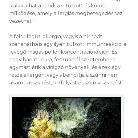
kialakulhat a rendszer túlzott és kóros
működése, amely allergiás megbetegedéshez
vezethet.”
A felső légúti allergia, vagyis a hírhedt
szénanátha is egy ilyen túlzott immunreakció, a
levegő magas pollenkoncentráció idején. És
nagy bánatunkra, februártól szeptemberig
egymást érik a virágzó növények, és ezek egy
része allergén, vagyis beindítja a szűnni nem
akaró tüsszögést, orrfolyást és szemviszketést.