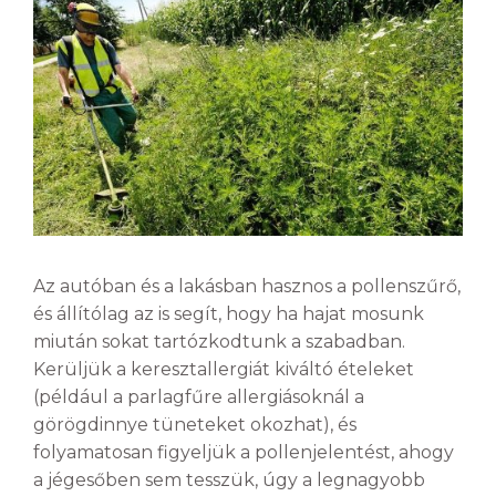
Az autóban és a lakásban hasznos a pollenszűrő,
és állítólag az is segít, hogy ha hajat mosunk
miután sokat tartózkodtunk a szabadban.
Kerüljük a keresztallergiát kiváltó ételeket
(például a parlagfűre allergiásoknál a
görögdinnye tüneteket okozhat), és
folyamatosan figyeljük a pollenjelentést, ahogy
a jégesőben sem tesszük, úgy a legnagyobb