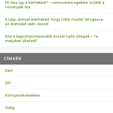
Mi lesz így a kertekkel? – nemsokára egekbe szökik a
növények ára
6 tipp, amivel elérheted, hogy több madár látogassa
az etetődet idén ősszel
Íme a legszínpompásabb ősszel nyíló virágok – Te
melyiket ülteted?
CÍMKÉK
Kert
DIY
Környezetvédelem
Virág