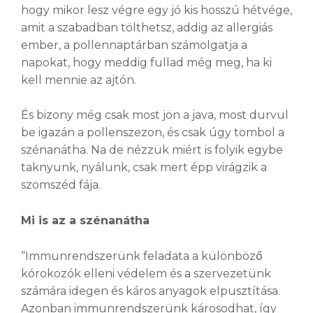
hogy mikor lesz végre egy jó kis hosszú hétvége,
amit a szabadban tölthetsz, addig az allergiás
ember, a pollennaptárban számolgatja a
napokat, hogy meddig fullad még meg, ha ki
kell mennie az ajtón.
És bizony még csak most jön a java, most durvul
be igazán a pollenszezon, és csak úgy tombol a
szénanátha. Na de nézzük miért is folyik egybe
taknyunk, nyálunk, csak mert épp virágzik a
szomszéd fája.
Mi is az a szénanátha
“Immunrendszerünk feladata a különböző
kórokozók elleni védelem és a szervezetünk
számára idegen és káros anyagok elpusztítása.
Azonban immunrendszerünk károsodhat, így