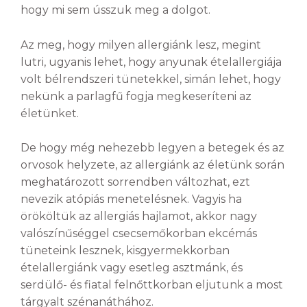
hogy mi sem ússzuk meg a dolgot.
Az meg, hogy milyen allergiánk lesz, megint
lutri, ugyanis lehet, hogy anyunak ételallergiája
volt bélrendszeri tünetekkel, simán lehet, hogy
nekünk a parlagfű fogja megkeseríteni az
életünket.
De hogy még nehezebb legyen a betegek és az
orvosok helyzete, az allergiánk az életünk során
meghatározott sorrendben változhat, ezt
nevezik atópiás menetelésnek. Vagyis ha
örököltük az allergiás hajlamot, akkor nagy
valószínűséggel csecsemőkorban ekcémás
tüneteink lesznek, kisgyermekkorban
ételallergiánk vagy esetleg asztmánk, és
serdülő- és fiatal felnőttkorban eljutunk a most
tárgyalt szénanáthához.