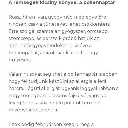
A rémségek kicsiny könyve, a pollennaptár
Rossz hírem van, gyógymód még egyelőre
nincsen, csak a tüneteket lehet csökkenteni.
Erre szolgál számtalan gyógyszer, orrcsepp,
szemcsepp, és persze kipróbálhatjuk az
alternatív gyógymódokat is, kivéve a
homeopátiát, amiről már kiderült, hogy
hülyeség.
Valamint sokat segíthet a pollennaptár is abban,
hogy fel tudjunk készülni az allergia elleni
harcra. Légúti allergiát ugyanis leggyakrabban a
nagy tömegben, alacsony fajsúlyú, vagyis a
levegőben sokáig szálló pollent termelő
növények fejtenek ki.
Ezek pedig februárban kezdik meg a