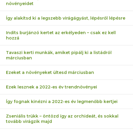
növényeidet
Így alakítsd ki a legszebb virágágyást, lépésről lépésre
Indíts burjánzó kertet az erkélyeden – csak ez kell
hozzá
Tavaszi kerti munkák, amiket pipálj ki a listádról
márciusban
Ezeket a növényeket ültesd márciusban
Ezek lesznek a 2022-es év trendnövényei
Így fognak kinézni a 2022-es év legmenőbb kertjei
Zseniális trükk – öntözd így az orchideát, és sokkal
tovább virágzik majd