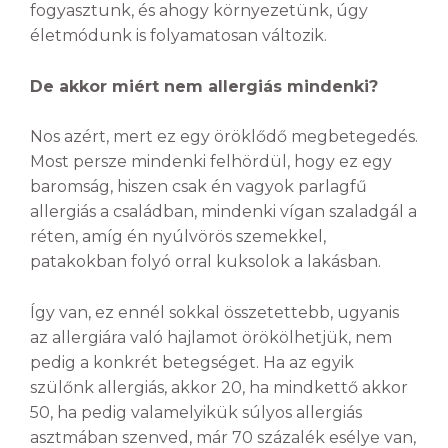
fogyasztunk, és ahogy környezetünk, úgy
életmódunk is folyamatosan változik.
De akkor miért nem allergiás mindenki?
Nos azért, mert ez egy öröklődő megbetegedés.
Most persze mindenki felhördül, hogy ez egy
baromság, hiszen csak én vagyok parlagfű
allergiás a családban, mindenki vígan szaladgál a
réten, amíg én nyúlvörös szemekkel,
patakokban folyó orral kuksolok a lakásban.
Így van, ez ennél sokkal összetettebb, ugyanis
az allergiára való hajlamot örökölhetjük, nem
pedig a konkrét betegséget. Ha az egyik
szülőnk allergiás, akkor 20, ha mindkettő akkor
50, ha pedig valamelyikük súlyos allergiás
asztmában szenved, már 70 százalék esélye van,