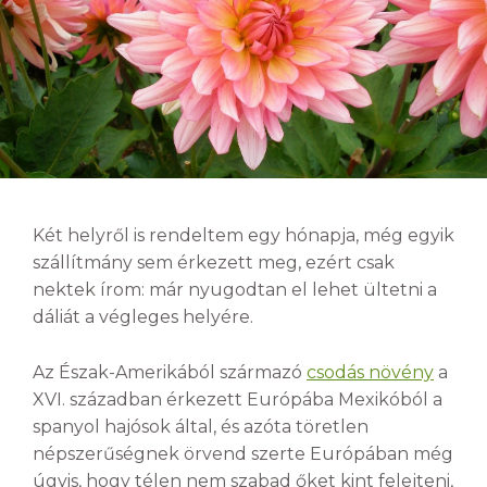
Két helyről is rendeltem egy hónapja, még egyik
szállítmány sem érkezett meg, ezért csak
nektek írom: már nyugodtan el lehet ültetni a
dáliát a végleges helyére.
Az Észak-Amerikából származó
csodás növény
a
XVI. században érkezett Európába Mexikóból a
spanyol hajósok által, és azóta töretlen
népszerűségnek örvend szerte Európában még
úgyis, hogy télen nem szabad őket kint felejteni,