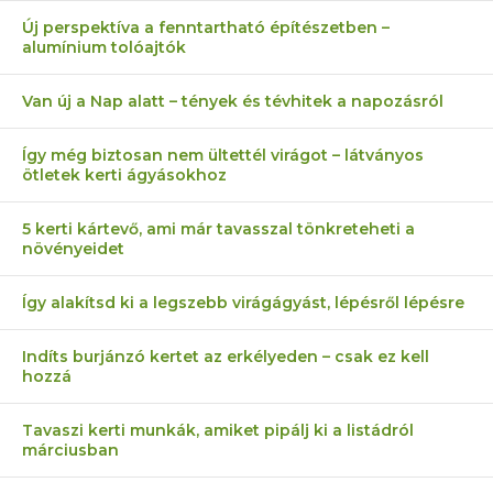
Új perspektíva a fenntartható építészetben –
alumínium tolóajtók
Van új a Nap alatt – tények és tévhitek a napozásról
Így még biztosan nem ültettél virágot – látványos
ötletek kerti ágyásokhoz
5 kerti kártevő, ami már tavasszal tönkreteheti a
növényeidet
Így alakítsd ki a legszebb virágágyást, lépésről lépésre
Indíts burjánzó kertet az erkélyeden – csak ez kell
hozzá
Tavaszi kerti munkák, amiket pipálj ki a listádról
márciusban