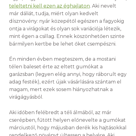
teleltetni kell ezen az éghajlaton
. Aki nevelt
már dáliát, tudja, miért olyan kedvelt
dísznövény: nyár közepétől egészen a fagyokig
ontja a virágokat és olyan sok variációja létezik,
mint égen a csillag. Ennek köszönhetően szinte
bármilyen kertbe be lehet őket csempészni.
Én minden évben megteszem, de a mostani
télen baleset érte az eltett gumókat a
garázsban (legyen elég annyi, hogy ráborult egy
adag festék), ezért újak vásárlására szántam el
magam, mert ezek sosem hiányozhatnak a
virágágyásból.
Aki időben felébredt a téli álmából, az már
cserépben, fűtött helyen előnevelte a gumókat
márciustól, hogy májusban derék kis hajtásokkal
rendelkező növényt ültessen a helyére. Aki