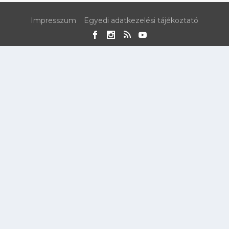
Impresszum
Egyedi adatkezelési tájékoztató