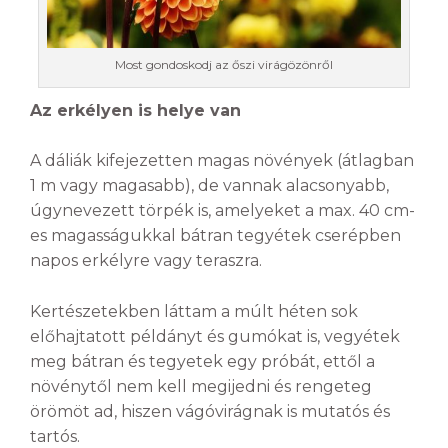
Most gondoskodj az őszi virágözönről
Az erkélyen is helye van
A dáliák kifejezetten magas növények (átlagban
1 m vagy magasabb), de vannak alacsonyabb,
úgynevezett törpék is, amelyeket a max. 40 cm-
es magasságukkal bátran tegyétek cserépben
napos erkélyre vagy teraszra.
Kertészetekben láttam a múlt héten sok
előhajtatott példányt és gumókat is, vegyétek
meg bátran és tegyetek egy próbát, ettől a
növénytől nem kell megijedni és rengeteg
örömöt ad, hiszen vágóvirágnak is mutatós és
tartós.