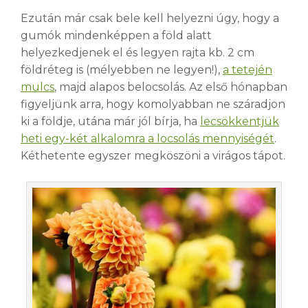
Ezután már csak bele kell helyezni úgy, hogy a
gumók mindenképpen a föld alatt
helyezkedjenek el és legyen rajta kb. 2 cm
földréteg is (mélyebben ne legyen!),
a tetején
mulcs
, majd alapos belocsolás. Az első hónapban
figyeljünk arra, hogy komolyabban ne száradjon
ki a földje, utána már jól bírja, ha
lecsökkentjük
heti egy-két alkalomra a locsolás mennyiségét
.
Kéthetente egyszer megköszöni a virágos tápot.