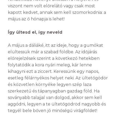
viszont nem volt előrelátó vagy csak most
kapott kedvet, annak sem kell szomorkodnia: a
május az ő hónapja is lehet!
Így ültesd el, így neveld
A május a dáliáké, itt az ideje, hogy a gumókat
elültessük már a szabad földbe. Az időjárás
előrejelzések szerint a következő hetekben
folytatódik a kora nyári meleg, kár lenne
kihagyni ezt a ziccert. Keressünk egy napos,
esetleg félárnyékos helyet neki. Az ültetőgödör
és közvetlen környéke legyen szép laza
szerkezetű és tápanyagban gazdag föld. Ha
soványabb talajjal van dolgod, akkor sem kell
aggódni, legyen a te ültetőgödröd nagyobb és
tegyél bele bőven jó minőségű virágföldet!