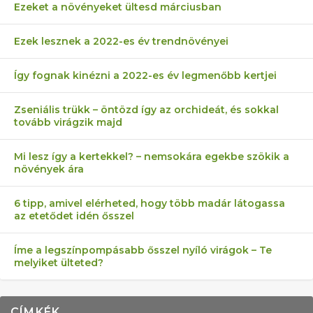
Ezeket a növényeket ültesd márciusban
Ezek lesznek a 2022-es év trendnövényei
Így fognak kinézni a 2022-es év legmenőbb kertjei
Zseniális trükk – öntözd így az orchideát, és sokkal
tovább virágzik majd
Mi lesz így a kertekkel? – nemsokára egekbe szökik a
növények ára
6 tipp, amivel elérheted, hogy több madár látogassa
az etetődet idén ősszel
Íme a legszínpompásabb ősszel nyíló virágok – Te
melyiket ülteted?
CÍMKÉK