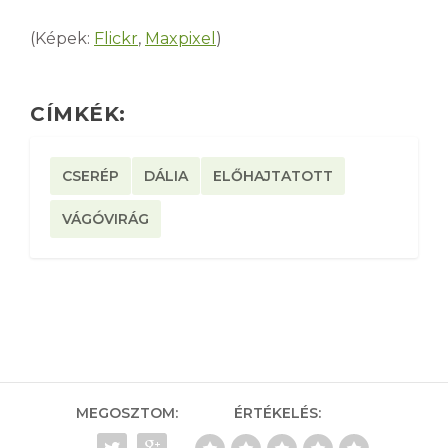
(Képek:
Flickr
,
Maxpixel
)
CÍMKÉK:
CSERÉP
DÁLIA
ELŐHAJTATOTT
VÁGÓVIRÁG
MEGOSZTOM:
ÉRTÉKELÉS: