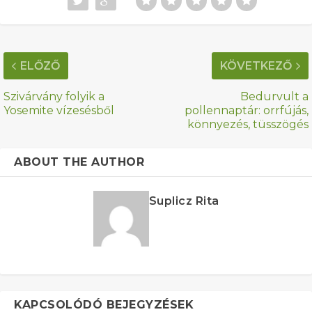
ELŐZŐ
KÖVETKEZŐ
Szivárvány folyik a
Bedurvult a
Yosemite vízesésből
pollennaptár: orrfújás,
könnyezés, tüsszögés
ABOUT THE AUTHOR
Suplicz Rita
KAPCSOLÓDÓ BEJEGYZÉSEK