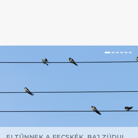
BŐVEBBEN
ELTŰNNEK A FECSKÉK, BAJ ZÚDUL