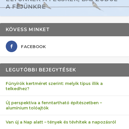
A FEJÜNKRE
KÖVESS MINKET
FACEBOOK
LEGUTÓBBI BEJEGYTÉSEK
Fűnyírók kertméret szerint: melyik típus illik a
telkedhez?
AZ ÖNELLÁTÁS 13 PONTJA
6 LEGJOBB NÖVÉNY SZOMSZÉD
FÉLREÉRTETT KERTÉSZKEDÉS:
AKI ELDOBÁLJA A CIGICSIKKEKET,
MÁRPEDIG A TŰZIJÁTÉK NEM MENŐ!
Új perspektíva a fenntartható építészetben –
alumínium tolóajtók
KEZDŐKNEK
ELLEN
TÉRKŐ ÉS MURVA
AZ EGY KÖ…
Van új a Nap alatt – tények és tévhitek a napozásról