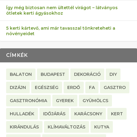
Így még biztosan nem ültettél virágot – látványos
ötletek kerti ágyásokhoz
5 kerti kártevő, ami már tavasszal tönkreteheti a
növényeidet
CÍMKÉK
BALATON
BUDAPEST
DEKORÁCIÓ
DIY
DIZÁJN
EGÉSZSÉG
ERDŐ
FA
GASZTRO
GASZTRONÓMIA
GYEREK
GYÜMÖLCS
HULLADÉK
IDŐJÁRÁS
KARÁCSONY
KERT
KIRÁNDULÁS
KLÍMAVÁLTOZÁS
KUTYA