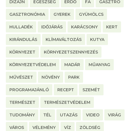
DIZÁJN
EGÉSZSÉG
ERDŐ
FA
GASZTRO
GASZTRONÓMIA
GYEREK
GYÜMÖLCS
HULLADÉK
IDŐJÁRÁS
KARÁCSONY
KERT
KIRÁNDULÁS
KLÍMAVÁLTOZÁS
KUTYA
KÖRNYEZET
KÖRNYEZETSZENNYEZÉS
KÖRNYEZETVÉDELEM
MADÁR
MŰANYAG
MŰVÉSZET
NÖVÉNY
PARK
PROGRAMAJÁNLÓ
RECEPT
SZEMÉT
TERMÉSZET
TERMÉSZETVÉDELEM
TUDOMÁNY
TÉL
UTAZÁS
VIDEO
VIRÁG
VÁROS
VÉLEMÉNY
VÍZ
ZÖLDSÉG