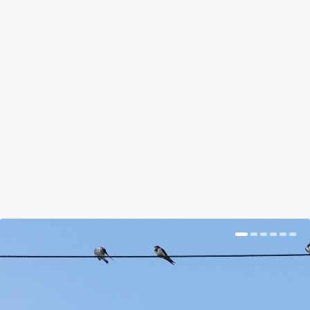
HOBBIKERTÉSZ UDVARA:
MAGASÁGYAK A HELYÜKÖN
by
Nagy Katalin
|
Apr 23, 2018
|
Magazin
|
0
|
Magaságyás építése és feltöltése házilag.
BŐVEBBEN