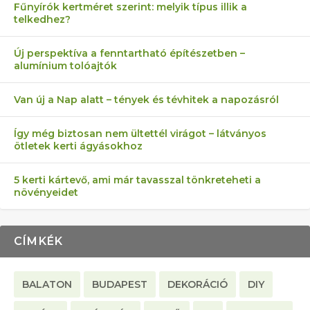
Fűnyírók kertméret szerint: melyik típus illik a
telkedhez?
AZ ÖNELLÁTÁS 13 PONTJA
6 LEGJOBB NÖVÉNY SZOMSZÉD
MÁRPEDIG A TŰZIJÁTÉK NEM MENŐ!
FÉLREÉRTETT KERTÉSZKEDÉS:
AKI ELDOBÁLJA A CIGICSIKKEKET,
Új perspektíva a fenntartható építészetben –
alumínium tolóajtók
KEZDŐKNEK
ELLEN
TÉRKŐ ÉS MURVA
AZ EGY KÖ…
Van új a Nap alatt – tények és tévhitek a napozásról
Így még biztosan nem ültettél virágot – látványos
ötletek kerti ágyásokhoz
5 kerti kártevő, ami már tavasszal tönkreteheti a
növényeidet
CÍMKÉK
BALATON
BUDAPEST
DEKORÁCIÓ
DIY