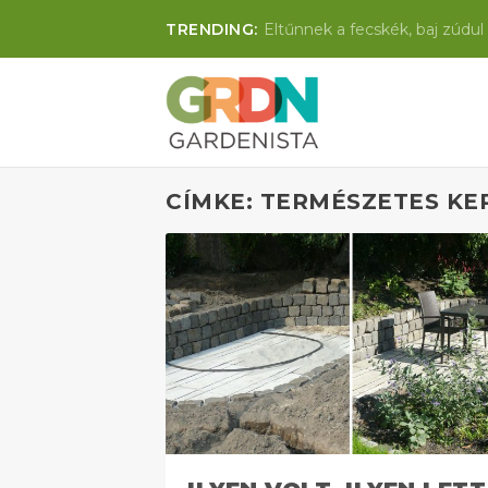
TRENDING:
Eltűnnek a fecskék, baj zúdul 
CÍMKE: TERMÉSZETES KE