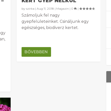
 –
KERT GYEP NÉLKÜL
by
szirka
|
Aug 11, 2018
|
Magazin
|
0
|
Számoljuk fel nagy
gyepfelületeinket. Csináljunk egy
egészséges, biodiverz kertet.
ogy
an,
BŐVEBBEN