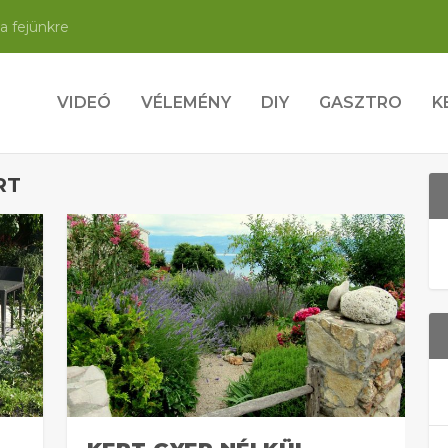
a fejünkre
VIDEÓ
VÉLEMÉNY
DIY
GASZTRO
K
RT