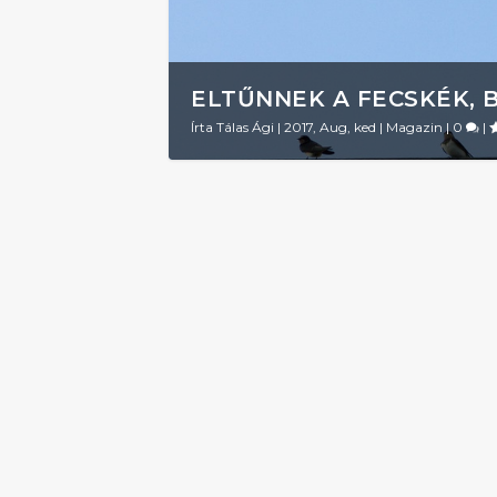
ELTŰNNEK A FECSKÉK, 
Írta
Tálas Ági
|
2017, Aug, ked
|
Magazin
|
0
|