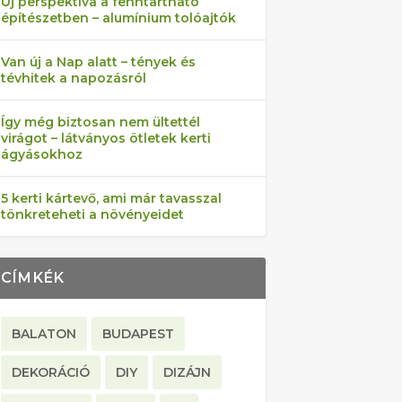
Új perspektíva a fenntartható
építészetben – alumínium tolóajtók
Van új a Nap alatt – tények és
tévhitek a napozásról
Így még biztosan nem ültettél
virágot – látványos ötletek kerti
ágyásokhoz
5 kerti kártevő, ami már tavasszal
tönkreteheti a növényeidet
CÍMKÉK
BALATON
BUDAPEST
DEKORÁCIÓ
DIY
DIZÁJN