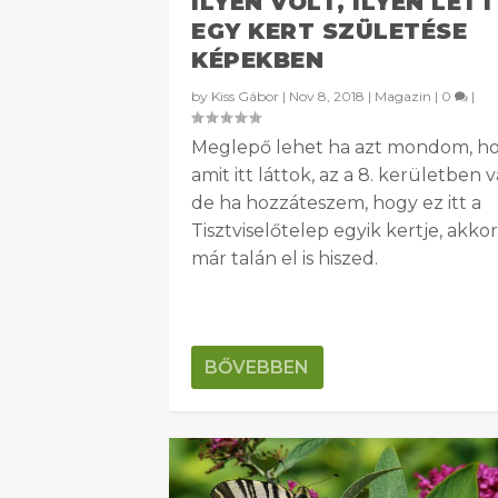
ILYEN VOLT, ILYEN LETT
EGY KERT SZÜLETÉSE
KÉPEKBEN
by
Kiss Gábor
|
Nov 8, 2018
|
Magazin
|
0
|
Meglepő lehet ha azt mondom, h
amit itt láttok, az a 8. kerületben v
de ha hozzáteszem, hogy ez itt a
Tisztviselőtelep egyik kertje, akkor
már talán el is hiszed.
BŐVEBBEN