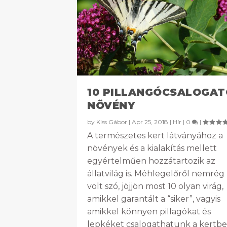
10 PILLANGÓCSALOGAT
NÖVÉNY
by
Kiss Gábor
|
Apr 25, 2018
|
Hír
|
0
|
A természetes kert látványához a
növények és a kialakítás mellett
egyértelműen hozzátartozik az
állatvilág is. Méhlegelőről nemrég
volt szó, jöjjön most 10 olyan virág,
amikkel garantált a “siker”, vagyis
amikkel könnyen pillagókat és
lepkéket csalogathatunk a kertbe