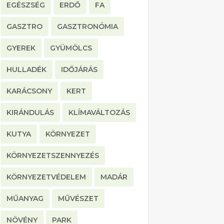
EGÉSZSÉG
ERDŐ
FA
GASZTRO
GASZTRONÓMIA
GYEREK
GYÜMÖLCS
HULLADÉK
IDŐJÁRÁS
KARÁCSONY
KERT
KIRÁNDULÁS
KLÍMAVÁLTOZÁS
KUTYA
KÖRNYEZET
KÖRNYEZETSZENNYEZÉS
KÖRNYEZETVÉDELEM
MADÁR
MŰANYAG
MŰVÉSZET
NÖVÉNY
PARK