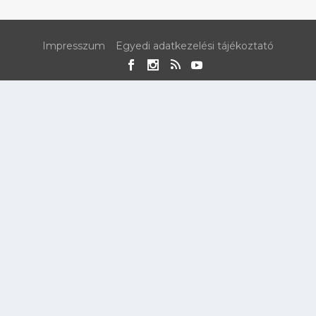
Impresszum
Egyedi adatkezelési tájékoztató