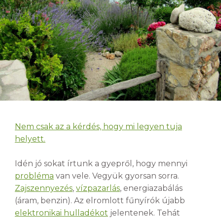
Nem csak az a kérdés, hogy mi legyen tuja
helyett.
Idén jó sokat írtunk a gyepről, hogy mennyi
probléma
van vele. Vegyük gyorsan sorra.
Zajszennyezés
,
vízpazarlás
, energiazabálás
(áram, benzin). Az elromlott fűnyírók újabb
elektronikai hulladékot
jelentenek. Tehát