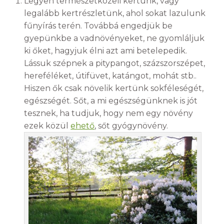
Legyen természetközeli kertünk, vagy
legalább kertrészletünk, ahol sokat lazulunk
fűnyírás terén. Továbbá engedjük be
gyepünkbe a vadnövényeket, ne gyomláljuk
ki őket, hagyjuk élni azt ami betelepedik.
Lássuk szépnek a pitypangot, százszorszépet,
hereféléket, útifüvet, katángot, mohát stb..
Hiszen ők csak növelik kertünk sokféleségét,
egészségét. Sőt, a mi egészségünknek is jót
tesznek, ha tudjuk, hogy nem egy növény
ezek közül
ehető
, sőt gyógynövény.