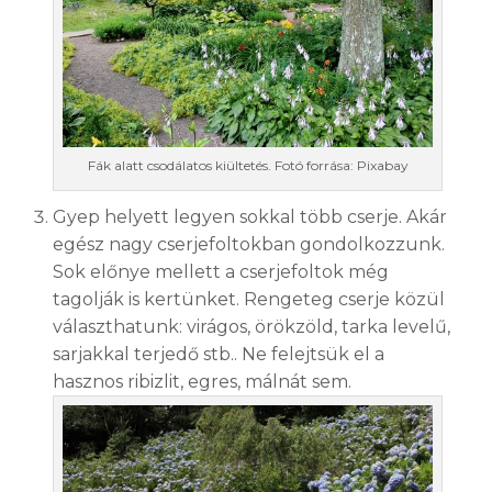
Fák alatt csodálatos kiültetés. Fotó forrása: Pixabay
Gyep helyett legyen sokkal több cserje. Akár
egész nagy cserjefoltokban gondolkozzunk.
Sok előnye mellett a cserjefoltok még
tagolják is kertünket. Rengeteg cserje közül
választhatunk: virágos, örökzöld, tarka levelű,
sarjakkal terjedő stb.. Ne felejtsük el a
hasznos ribizlit, egres, málnát sem.