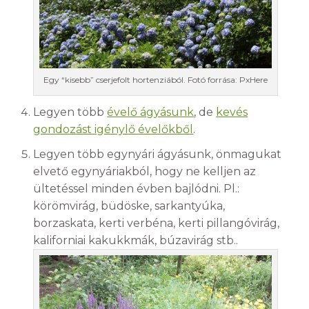
Egy “kisebb” cserjefolt hortenziából. Fotó forrása: PxHere
Legyen több
évelő ágyásunk
, de
kevés
gondozást igénylő évelőkből
.
Legyen több egynyári ágyásunk, önmagukat
elvető egynyáriakból, hogy ne kelljen az
ültetéssel minden évben bajlódni. Pl.:
körömvirág, büdöske, sarkantyúka,
borzaskata, kerti verbéna, kerti pillangóvirág,
kaliforniai kakukkmák, búzavirág stb..