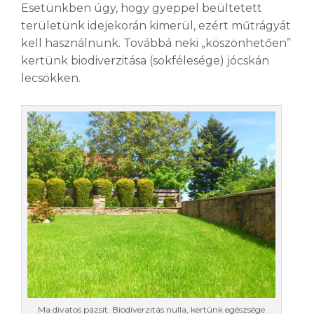
Esetünkben úgy, hogy gyeppel beültetett
területünk idejekorán kimerül, ezért műtrágyát
kell használnunk. Továbbá neki „köszönhetően”
kertünk biodiverzitása (sokfélesége) jócskán
lecsökken.
Ma divatos pázsit. Biodiverzitás nulla, kertünk egészsége