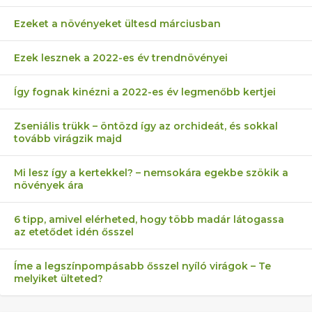
Ezeket a növényeket ültesd márciusban
Ezek lesznek a 2022-es év trendnövényei
Így fognak kinézni a 2022-es év legmenőbb kertjei
Zseniális trükk – öntözd így az orchideát, és sokkal
tovább virágzik majd
Mi lesz így a kertekkel? – nemsokára egekbe szökik a
növények ára
6 tipp, amivel elérheted, hogy több madár látogassa
az etetődet idén ősszel
Íme a legszínpompásabb ősszel nyíló virágok – Te
melyiket ülteted?