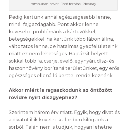
romokban hever. Fotó forrása: Pixabay
Pedig kertünk annál egészségesebb lenne,
minél fajgazdagabb. Pont akkor lenne
kevesebb problémánk a kártevőkkel,
betegségekkel, ha kertünk több lábon állna,
változatos lenne, de hatalmas gyepfelületeink
miatt ez nem lehetséges. Ha pázsit helyett
sokkal több fa, cserje, évelő, egynyári, dísz- és
haszonnövény borítaná területünket, egy erős
egészséges ellenálló kerttel rendelkeznénk.
Akkor miért is ragaszkodunk az öntözött
rövidre nyírt díszgyephez?
Szerintem három érv miatt. Egyik, hogy divat és
a divatot illik követni, különben kilógunk a
sorból. Talán nem is tudjuk, hogyan lehetne