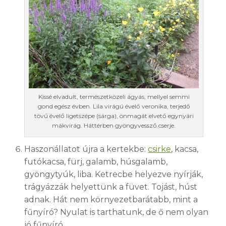
Kissé elvadult, természetközeli ágyás, mellyel semmi
gond egész évben. Lila virágú évelő veronika, terjedő
tövű évelő ligetszépe (sárga), önmagát elvető egynyári
mákvirág. Háttérben gyöngyvessző cserje.
Haszonállatot újra a kertekbe:
csirke
, kacsa,
futókacsa, fürj, galamb, húsgalamb,
gyöngytyúk, liba. Ketrecbe helyezve nyírják,
trágyázzák helyettünk a füvet. Tojást, húst
adnak. Hát nem környezetbarátabb, mint a
fűnyíró? Nyulat is tarthatunk, de ő nem olyan
jó fűnyíró.