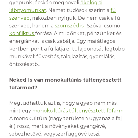
gyepünk jócskán megnöveli
ökológiai
lábnyomunkat
. Német tudósok szerint a
fű
szenved
, miközben nyírjuk. De nem csak a fű
szenved, hanem a
szomszéd is
. Szóval csomó
konfliktus
forrása. A mi időnket, pénzünket és
energiánkat is csak zabálja. Egy mai átlagos
kertben pont a fű látja el tulajdonosát legtöbb
munkával: füvesítés, talajlazítás, gyomlálás,
öntözés stb..
Neked is van monokultúrás túltenyésztett
fűfarmod?
Megtudhattuk azt is, hogy a gyep nem más,
mint egy
monokultúrás túltenyésztett fűfarm
.
A monokultúra (nagy területen ugyanaz a faj
él) rossz, mert a növényeket gyengévé,
sebezhetővé, vegyszerfüggővé teszi.