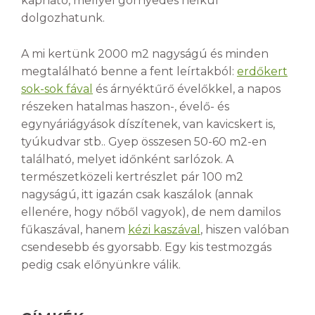
kapható, mellyel görnyedés nélkül
dolgozhatunk.
A mi kertünk 2000 m2 nagyságú és minden
megtalálható benne a fent leírtakból:
erdőkert
sok-sok fával
és árnyéktűrő évelőkkel, a napos
részeken hatalmas haszon-, évelő- és
egynyáriágyások díszítenek, van kavicskert is,
tyúkudvar stb.. Gyep összesen 50-60 m2-en
található, melyet időnként sarlózok. A
természetközeli kertrészlet pár 100 m2
nagyságú, itt igazán csak kaszálok (annak
ellenére, hogy nőből vagyok), de nem damilos
fűkaszával, hanem
kézi kaszával
, hiszen valóban
csendesebb és gyorsabb. Egy kis testmozgás
pedig csak előnyünkre válik.