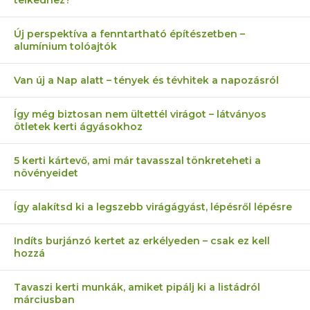
telkedhez?
Új perspektíva a fenntartható építészetben –
alumínium tolóajtók
Van új a Nap alatt – tények és tévhitek a napozásról
Így még biztosan nem ültettél virágot – látványos
ötletek kerti ágyásokhoz
5 kerti kártevő, ami már tavasszal tönkreteheti a
növényeidet
Így alakítsd ki a legszebb virágágyást, lépésről lépésre
Indíts burjánzó kertet az erkélyeden – csak ez kell
hozzá
Tavaszi kerti munkák, amiket pipálj ki a listádról
márciusban