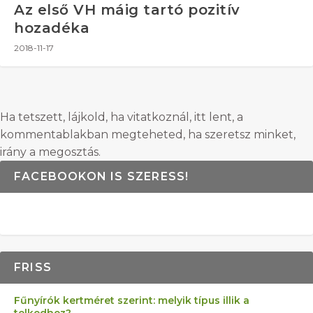
Az első VH máig tartó pozitív
hozadéka
2018-11-17
Ha tetszett, lájkold, ha vitatkoznál, itt lent, a
kommentablakban megteheted, ha szeretsz minket,
irány a megosztás.
FACEBOOKON IS SZERESS!
FRISS
Fűnyírók kertméret szerint: melyik típus illik a