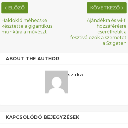
ELŐZŐ
KÖVETKEZŐ
Haldokló méhecske
Ajándékra és wi-fi
késztette a gigantikus
hozzáférésre
munkára a művészt
cserélhetik a
fesztiválozók a szemetet
a Szigeten
ABOUT THE AUTHOR
szirka
KAPCSOLÓDÓ BEJEGYZÉSEK