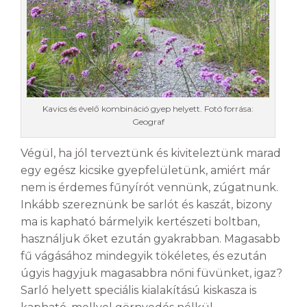
Kavics és évelő kombináció gyep helyett. Fotó forrása:
Geograf
Végül, ha jól terveztünk és kiviteleztünk marad
egy egész kicsike gyepfelületünk, amiért már
nem is érdemes fűnyírót vennünk, zúgatnunk.
Inkább szereznünk be sarlót és kaszát, bizony
ma is kapható bármelyik kertészeti boltban,
használjuk őket ezután gyakrabban. Magasabb
fű vágásához mindegyik tökéletes, és ezután
úgyis hagyjuk magasabbra nőni füvünket, igaz?
Sarló helyett speciális kialakítású kiskasza is