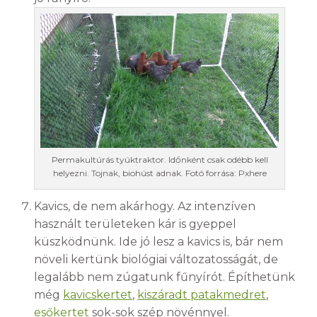
Permakultúrás tyúktraktor. Időnként csak odébb kell
helyezni. Tojnak, biohúst adnak. Fotó forrása: Pxhere
Kavics, de nem akárhogy. Az intenzíven
használt területeken kár is gyeppel
küszködnünk. Ide jó lesz a kavics is, bár nem
növeli kertünk biológiai változatosságát, de
legalább nem zúgatunk fűnyírót. Építhetünk
még
kavicskertet
,
kiszáradt patakmedret
,
esőkertet
sok-sok szép növénnyel.