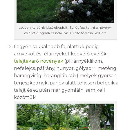
Legyen kertünk kissé elvadult. Ez jót fog tenni a növény-
és állatvilágnak és nekünk is. Fotó forrása: PxHere
Legyen sokkal több fa, alattuk pedig
árnyékot és félárnyékot kedvelő évelők,
talajtakaró növények
(pl.: árnyékliliom,
nefelejcs, páfrány, hunyor, gólyaorr, meténg,
harangvirág, harangláb stb.) melyek gyorsan
terjeszkednek, pár év alatt teljesen befedik a
talajt és ezután már gyomlálni sem kell
közöttük.