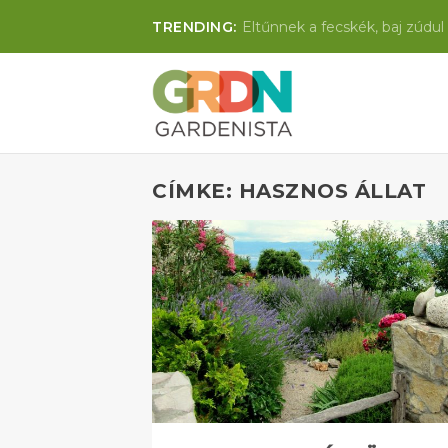
TRENDING:
Eltűnnek a fecskék, baj zúdul 
CÍMKE: HASZNOS ÁLLAT