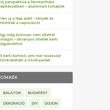
Új perspektíva a fenntartható
építészetben – alumínium tolóajtók
Van új a Nap alatt – tények és
tévhitek a napozásról
Így még biztosan nem ültettél
virágot – látványos ötletek kerti
ágyásokhoz
5 kerti kártevő, ami már tavasszal
tönkreteheti a növényeidet
CÍMKÉK
BALATON
BUDAPEST
DEKORÁCIÓ
DIY
DIZÁJN