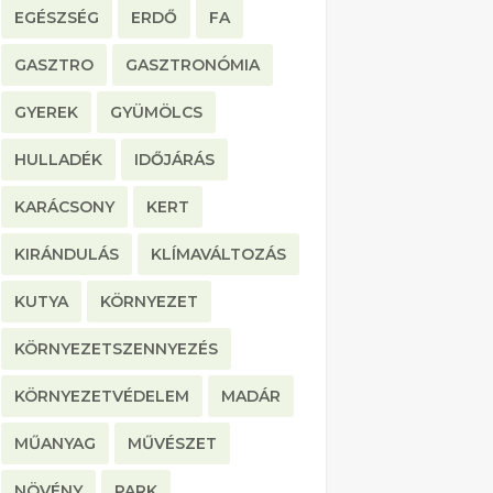
EGÉSZSÉG
ERDŐ
FA
GASZTRO
GASZTRONÓMIA
GYEREK
GYÜMÖLCS
HULLADÉK
IDŐJÁRÁS
KARÁCSONY
KERT
KIRÁNDULÁS
KLÍMAVÁLTOZÁS
KUTYA
KÖRNYEZET
KÖRNYEZETSZENNYEZÉS
KÖRNYEZETVÉDELEM
MADÁR
MŰANYAG
MŰVÉSZET
NÖVÉNY
PARK