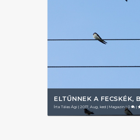
ELTŰNNEK A FECSKÉK, 
Írta
Tálas Ági
|
2017, Aug, ked
|
Magazin
|
0
|