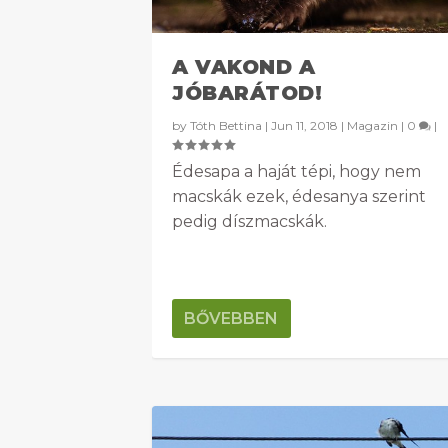
A VAKOND A
JÓBARÁTOD!
by
Tóth Bettina
|
Jun 11, 2018
|
Magazin
|
0
|
Édesapa a haját tépi, hogy nem
macskák ezek, édesanya szerint
pedig díszmacskák.
BŐVEBBEN