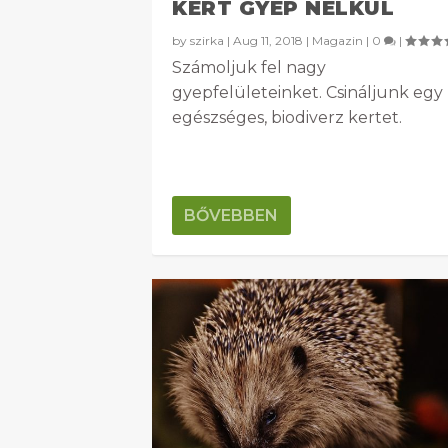
KERT GYEP NÉLKÜL
by
szirka
|
Aug 11, 2018
|
Magazin
|
0
|
Számoljuk fel nagy
gyepfelületeinket. Csináljunk egy
egészséges, biodiverz kertet.
BŐVEBBEN