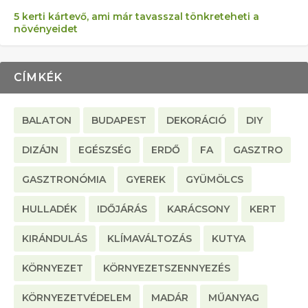
5 kerti kártevő, ami már tavasszal tönkreteheti a
növényeidet
CÍMKÉK
BALATON
BUDAPEST
DEKORÁCIÓ
DIY
DIZÁJN
EGÉSZSÉG
ERDŐ
FA
GASZTRO
GASZTRONÓMIA
GYEREK
GYÜMÖLCS
HULLADÉK
IDŐJÁRÁS
KARÁCSONY
KERT
KIRÁNDULÁS
KLÍMAVÁLTOZÁS
KUTYA
KÖRNYEZET
KÖRNYEZETSZENNYEZÉS
KÖRNYEZETVÉDELEM
MADÁR
MŰANYAG