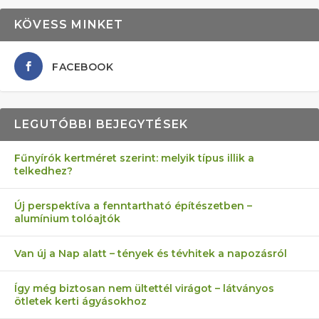
KÖVESS MINKET
FACEBOOK
LEGUTÓBBI BEJEGYTÉSEK
Fűnyírók kertméret szerint: melyik típus illik a
telkedhez?
AZ ÖNELLÁTÁS 13 PONTJA
6 LEGJOBB NÖVÉNY SZOMSZÉD
FÉLREÉRTETT KERTÉSZKEDÉS:
AKI ELDOBÁLJA A CIGICSIKKEKET,
MÁRPEDIG A TŰZIJÁTÉK NEM MENŐ!
Új perspektíva a fenntartható építészetben –
alumínium tolóajtók
KEZDŐKNEK
ELLEN
TÉRKŐ ÉS MURVA
AZ EGY KÖ…
Van új a Nap alatt – tények és tévhitek a napozásról
Így még biztosan nem ültettél virágot – látványos
ötletek kerti ágyásokhoz