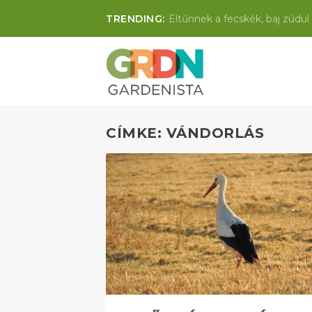
TRENDING:
Eltűnnek a fecskék, baj zúdul 
CÍMKE: VÁNDORLÁS