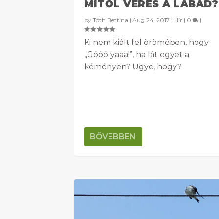
MITŐL VÉRES A LÁBAD?
by
Tóth Bettina
|
Aug 24, 2017
|
Hír
|
0
|
Ki nem kiált fel örömében, hogy
„Góóólyaaa!”, ha lát egyet a
kéményen? Ugye, hogy?
BŐVEBBEN