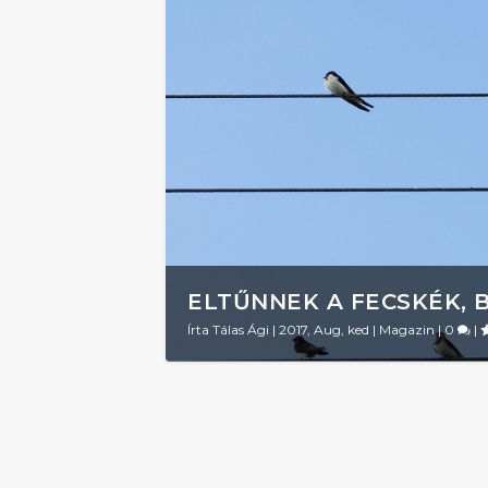
ELTŰNNEK A FECSKÉK, 
Írta
Tálas Ági
|
2017, Aug, ked
|
Magazin
|
0
|