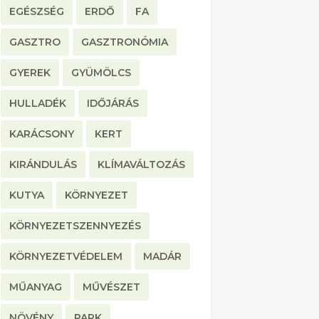
EGÉSZSÉG
ERDŐ
FA
GASZTRO
GASZTRONÓMIA
GYEREK
GYÜMÖLCS
HULLADÉK
IDŐJÁRÁS
KARÁCSONY
KERT
KIRÁNDULÁS
KLÍMAVÁLTOZÁS
KUTYA
KÖRNYEZET
KÖRNYEZETSZENNYEZÉS
KÖRNYEZETVÉDELEM
MADÁR
MŰANYAG
MŰVÉSZET
NÖVÉNY
PARK