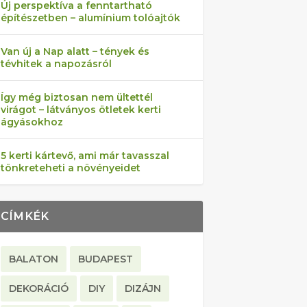
Új perspektíva a fenntartható
építészetben – alumínium tolóajtók
Van új a Nap alatt – tények és
tévhitek a napozásról
Így még biztosan nem ültettél
virágot – látványos ötletek kerti
ágyásokhoz
5 kerti kártevő, ami már tavasszal
tönkreteheti a növényeidet
CÍMKÉK
BALATON
BUDAPEST
DEKORÁCIÓ
DIY
DIZÁJN