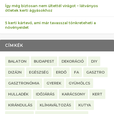
Így még biztosan nem ültettél virágot – látványos
ötletek kerti ágyásokhoz
5 kerti kártevő, ami már tavasszal tönkreteheti a
növényeidet
CÍMKÉK
BALATON
BUDAPEST
DEKORÁCIÓ
DIY
DIZÁJN
EGÉSZSÉG
ERDŐ
FA
GASZTRO
GASZTRONÓMIA
GYEREK
GYÜMÖLCS
HULLADÉK
IDŐJÁRÁS
KARÁCSONY
KERT
KIRÁNDULÁS
KLÍMAVÁLTOZÁS
KUTYA