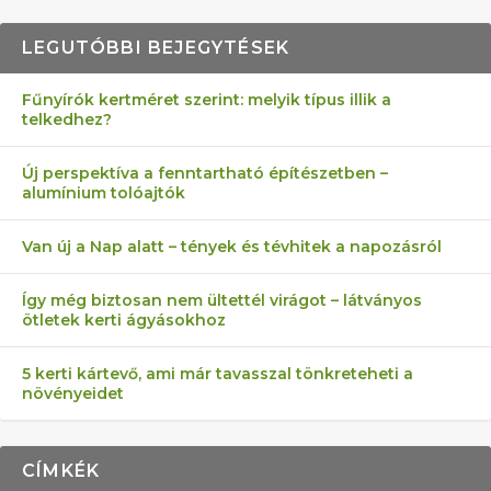
LEGUTÓBBI BEJEGYTÉSEK
Fűnyírók kertméret szerint: melyik típus illik a
telkedhez?
AZ ÖNELLÁTÁS 13 PONTJA
6 LEGJOBB NÖVÉNY SZOMSZÉD
FÉLREÉRTETT KERTÉSZKEDÉS:
AKI ELDOBÁLJA A CIGICSIKKEKET,
MÁRPEDIG A TŰZIJÁTÉK NEM MENŐ!
Új perspektíva a fenntartható építészetben –
alumínium tolóajtók
KEZDŐKNEK
ELLEN
TÉRKŐ ÉS MURVA
AZ EGY KÖ…
Van új a Nap alatt – tények és tévhitek a napozásról
Így még biztosan nem ültettél virágot – látványos
ötletek kerti ágyásokhoz
5 kerti kártevő, ami már tavasszal tönkreteheti a
növényeidet
CÍMKÉK