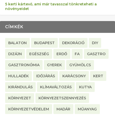
5 kerti kártevő, ami már tavasszal tönkreteheti a
növényeidet
CÍMKÉK
BALATON
BUDAPEST
DEKORÁCIÓ
DIY
DIZÁJN
EGÉSZSÉG
ERDŐ
FA
GASZTRO
GASZTRONÓMIA
GYEREK
GYÜMÖLCS
HULLADÉK
IDŐJÁRÁS
KARÁCSONY
KERT
KIRÁNDULÁS
KLÍMAVÁLTOZÁS
KUTYA
KÖRNYEZET
KÖRNYEZETSZENNYEZÉS
KÖRNYEZETVÉDELEM
MADÁR
MŰANYAG