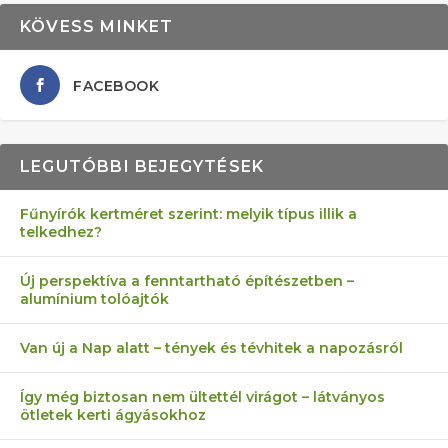
KÖVESS MINKET
FACEBOOK
LEGUTÓBBI BEJEGYTÉSEK
Fűnyírók kertméret szerint: melyik típus illik a
telkedhez?
AZ ÖNELLÁTÁS 13 PONTJA
6 LEGJOBB NÖVÉNY SZOMSZÉD
FÉLREÉRTETT KERTÉSZKEDÉS:
AKI ELDOBÁLJA A CIGICSIKKEKET,
MÁRPEDIG A TŰZIJÁTÉK NEM MENŐ!
Új perspektíva a fenntartható építészetben –
alumínium tolóajtók
KEZDŐKNEK
ELLEN
TÉRKŐ ÉS MURVA
AZ EGY KÖ…
Van új a Nap alatt – tények és tévhitek a napozásról
Így még biztosan nem ültettél virágot – látványos
ötletek kerti ágyásokhoz