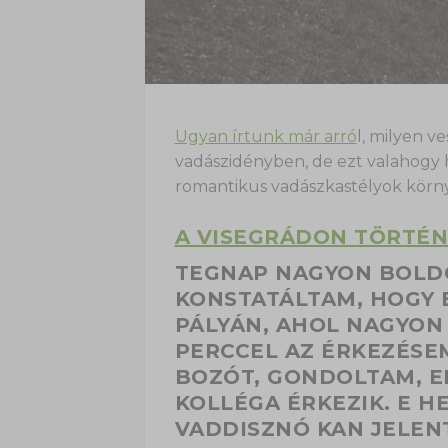
Ugyan írtunk már arró
l, milyen v
vadászidényben, de ezt valahogy h
romantikus vadászkastélyok körn
A VISEGRÁDON TÖRTÉ
TEGNAP NAGYON BOLD
KONSTATÁLTAM, HOGY 
PÁLYÁN, AHOL NAGYON
PERCCEL AZ ÉRKEZÉSE
BOZÓT, GONDOLTAM, E
KOLLÉGA ÉRKEZIK. E H
VADDISZNÓ KAN JELEN