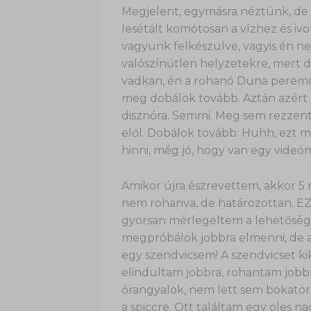
Megjelent, egymásra néztünk, de n
lesétált komótosan a vízhez és iv
vagyunk felkészülve, vagyis én n
valószínűtlen helyzetekre, mert d
vadkan, én a rohanó Duna peremén
meg dobálok tovább. Aztán azért 
disznóra. Semmi. Meg sem rezzent
elől. Dobálok tovább. Huhh, ezt m
hinni, még jó, hogy van egy videóm
Amikor újra észrevettem, akkor 5 
nem rohanva, de határozottan. 
gyorsan mérlegeltem a lehetőség
megpróbálok jobbra elmenni, de a
egy szendvicsem! A szendvicset ki
elindultam jobbra, rohantam jobb
őrangyalok, nem lett sem bokatör
a spiccre. Ott találtam egy öles n