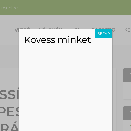
 fejünkre
VIDEÓ
VÉLEMÉNY
DIY
GASZTRO
KE
BEZÁR
Kövess minket
SSÍTVE:
PESTEN ÉS
GRÁDON IS