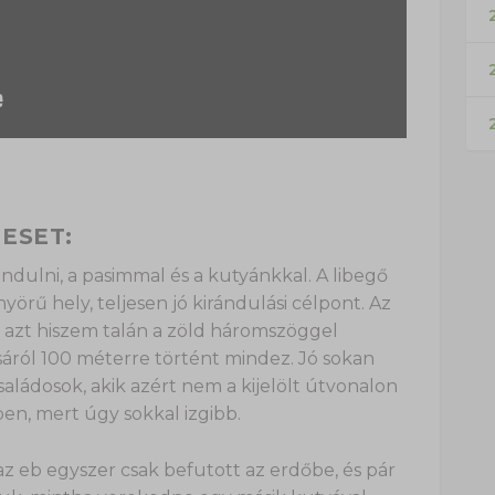
2
ESET:
dulni, a pasimmal és a kutyánkkal. A libegő
yörű hely, teljesen jó kirándulási célpont. Az
, azt hiszem talán a zöld háromszöggel
ásáról 100 méterre történt mindez. Jó sokan
családosok, akik azért nem a kijelölt útvonalon
en, mert úgy sokkal izgibb.
 az eb egyszer csak befutott az erdőbe, és pár