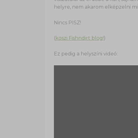
helyre, nem akarom elképzelni mi 
Nincs PISZ!
(
köszi Fishndirt blog!
)
Ez pedig a helyszíni videó: