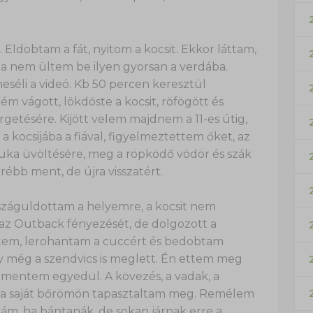
 Eldobtam a fát, nyitom a kocsit. Ekkor láttam,
a nem ültem be ilyen gyorsan a verdába.
séli a videó. Kb 50 percen keresztül
ém vágott, lökdöste a kocsit, röfögött és
ergetésére. Kijött velem majdnem a 11-es útig,
 kocsijába a fiával, figyelmeztettem őket, az
apuka üvöltésére, meg a röpködő vödör és szák
rébb ment, de újra visszatért.
aszáguldottam a helyemre, a kocsit nem
 az Outback fényezését, de dolgozott a
rtem, lerohantam a cuccért és bedobtam
y még a szendvics is meglett. Én ettem meg
 mentem egyedül. A kövezés, a vadak, a
 a saját bőrömön tapasztaltam meg. Remélem
lnám, ha bántanák, de sokan járnak erre a