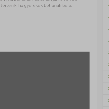
történik, ha gyerekek botlanak bele.