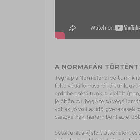
A NORMAFÁN TÖRTÉNT 
Tegnap a Normafánál voltunk kirán
felső végállomásánál jártunk, gyön
erdőben sétáltunk, a kijelölt úton
jelöltön. A Libegő felső végállom
voltak, jó volt az idő, gyerekesek 
császkálnak, hanem bent az erdőb
Sétáltunk a kijelölt útvonalon, és