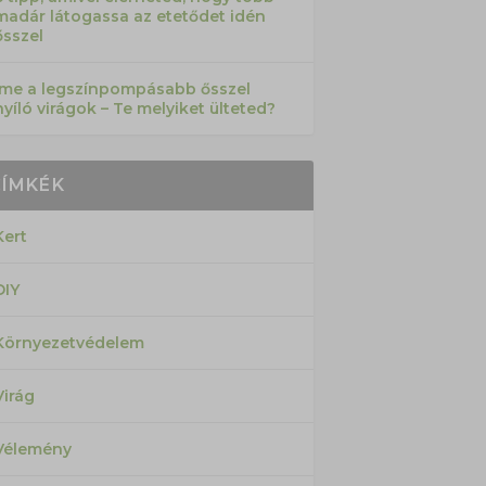
madár látogassa az etetődet idén
ősszel
Íme a legszínpompásabb ősszel
nyíló virágok – Te melyiket ülteted?
CÍMKÉK
Kert
DIY
Környezetvédelem
Virág
Vélemény