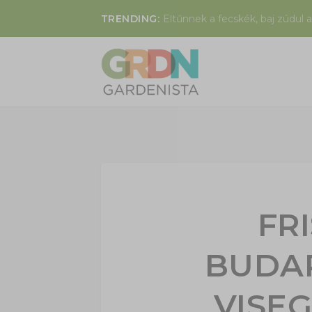
TRENDING:
Eltűnnek a fecskék, baj zúdul a
FRI
BUDA
VISE