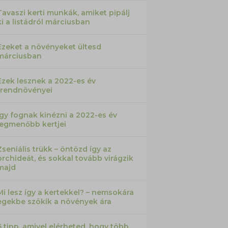
Tavaszi kerti munkák, amiket pipálj
ki a listádról márciusban
Ezeket a növényeket ültesd
márciusban
Ezek lesznek a 2022-es év
trendnövényei
Így fognak kinézni a 2022-es év
legmenőbb kertjei
Zseniális trükk – öntözd így az
orchideát, és sokkal tovább virágzik
majd
Mi lesz így a kertekkel? – nemsokára
egekbe szökik a növények ára
6 tipp, amivel elérheted, hogy több