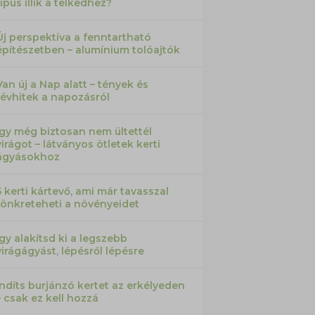
típus illik a telkedhez?
Új perspektíva a fenntartható
építészetben – alumínium tolóajtók
Van új a Nap alatt – tények és
tévhitek a napozásról
Így még biztosan nem ültettél
virágot – látványos ötletek kerti
ágyásokhoz
5 kerti kártevő, ami már tavasszal
tönkreteheti a növényeidet
Így alakítsd ki a legszebb
virágágyást, lépésről lépésre
Indíts burjánzó kertet az erkélyeden
– csak ez kell hozzá