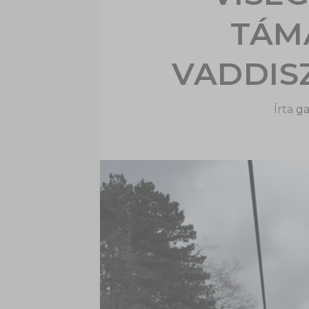
TÁM
VADDIS
Írta
ga