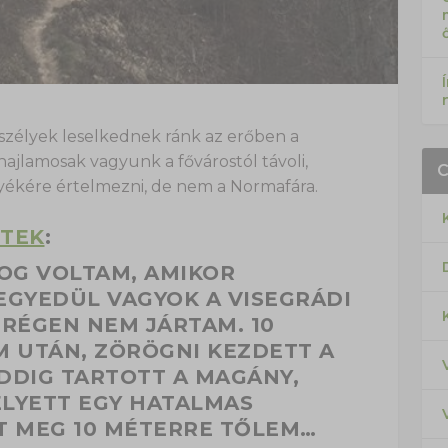
eszélyek leselkednek ránk az erőben a
ajlamosak vagyunk a fővárostól távoli,
yékére értelmezni, de nem a Normafára.
NTEK
:
OG VOLTAM, AMIKOR
EGYEDÜL VAGYOK A VISEGRÁDI
 RÉGEN NEM JÁRTAM. 10
M UTÁN, ZÖRÖGNI KEZDETT A
DDIG TARTOTT A MAGÁNY,
ELYETT EGY HATALMAS
T MEG 10 MÉTERRE TŐLEM…