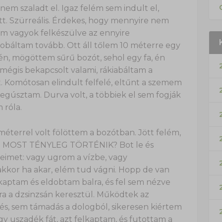
em szaladt el. Igaz felém sem indult el,
ott. Szürreális. Érdekes, hogy mennyire nem
em vagyok felkészülve az ennyire
obáltam tovább. Ott áll tőlem 10 méterre egy
, mögöttem sűrű bozót, sehol egy fa, én
mégis bekapcsolt valami, rákiabáltam a
. Komótosan elindult felfelé, eltűnt a szemem
egúsztam. Durva volt, a többiek el sem fogják
 róla.
méterrel volt fölöttem a bozótban. Jött felém,
EZ MOST TÉNYLEG TÖRTÉNIK? Bot le és
eimet: vagy ugrom a vízbe, vagy
kkor ha akar, elém tud vágni. Hopp de van
kaptam és eldobtam balra, és fel sem nézve
ra a dzsinzsán keresztül. Működtek az
és, sem támadás a dologból, sikeresen kiértem
agy uszadék fát, azt felkaptam, és futottam a