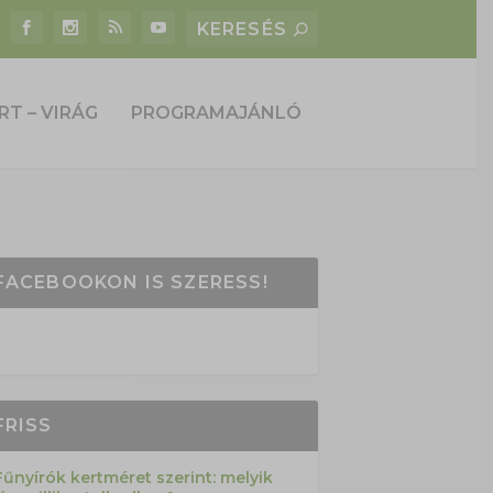
RT – VIRÁG
PROGRAMAJÁNLÓ
FACEBOOKON IS SZERESS!
FRISS
Fűnyírók kertméret szerint: melyik