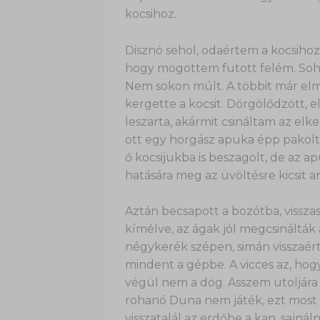
kocsihoz.
Disznó sehol, odaértem a kocsihoz.
hogy mögöttem futott felém. Soh
Nem sokon múlt. A többit már elme
kergette a kocsit. Dörgölődzött, el
leszarta, akármit csináltam az elk
ott egy horgász apuka épp pakolt a
ő kocsijukba is beszagolt, de az 
hatására meg az üvöltésre kicsit ar
Aztán becsapott a bozótba, vissz
kímélve, az ágak jól megcsinálták
négykerék szépen, simán visszaé
mindent a gépbe. A vicces az, hog
végül nem a dög. Asszem utoljára
rohanó Duna nem játék, ezt most
visszatalál az erdőbe a kan, sajná