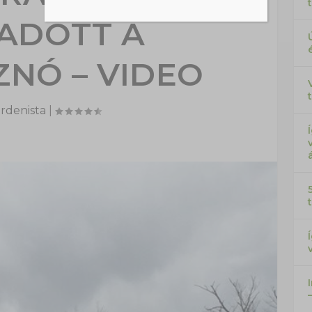
ADOTT A
ZNÓ – VIDEO
rdenista
|