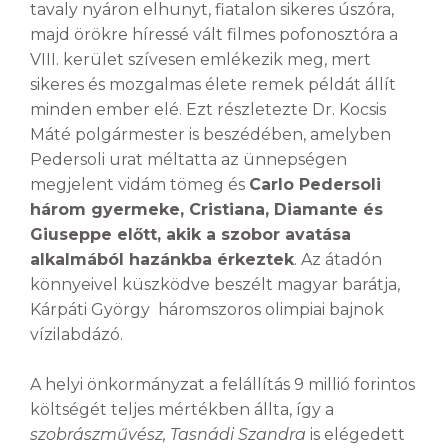
tavaly nyáron elhunyt, fiatalon sikeres úszóra,
majd örökre híressé vált filmes pofonosztóra a
VIII. kerület szívesen emlékezik meg, mert
sikeres és mozgalmas élete remek példát állít
minden ember elé. Ezt részletezte Dr. Kocsis
Máté polgármester is beszédében, amelyben
Pedersoli urat méltatta az ünnepségen
megjelent vidám tömeg és
Carlo Pedersoli
három gyermeke, Cristiana, Diamante és
Giuseppe előtt, akik a szobor avatása
alkalmából hazánkba érkeztek
. Az átadón
könnyeivel küszködve beszélt magyar barátja,
Kárpáti György háromszoros olimpiai bajnok
vízilabdázó.
A helyi önkormányzat a felállítás 9 millió forintos
költségét teljes mértékben állta, így a
szobrászművész,
Tasnádi Szandra
is elégedett