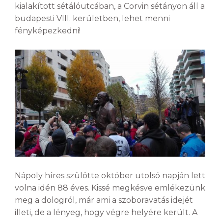
kialakított sétálóutcában, a Corvin sétányon áll a
budapesti VIII. kerületben, lehet menni
fényképezkedni!
Nápoly híres szülötte október utolsó napján lett
volna idén 88 éves. Kissé megkésve emlékezünk
meg a dologról, már ami a szoboravatás idejét
illeti, de a lényeg, hogy végre helyére került. A