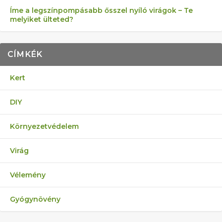
Íme a legszínpompásabb ősszel nyíló virágok – Te
melyiket ülteted?
CÍMKÉK
Kert
DIY
Környezetvédelem
Virág
Vélemény
Gyógynövény