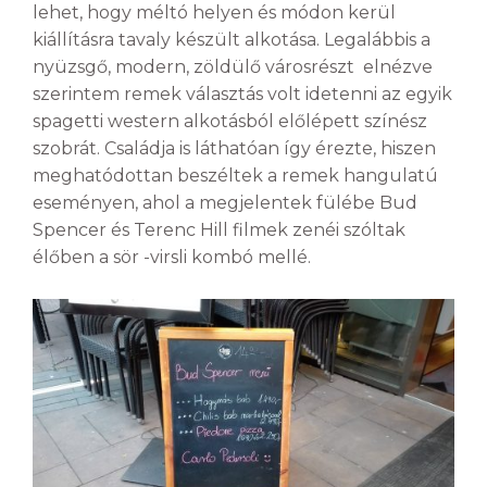
lehet, hogy méltó helyen és módon kerül
kiállításra tavaly készült alkotása. Legalábbis a
nyüzsgő, modern, zöldülő városrészt elnézve
szerintem remek választás volt idetenni az egyik
spagetti western alkotásból előlépett színész
szobrát. Családja is láthatóan így érezte, hiszen
meghatódottan beszéltek a remek hangulatú
eseményen, ahol a megjelentek fülébe Bud
Spencer és Terenc Hill filmek zenéi szóltak
élőben a sör -virsli kombó mellé.