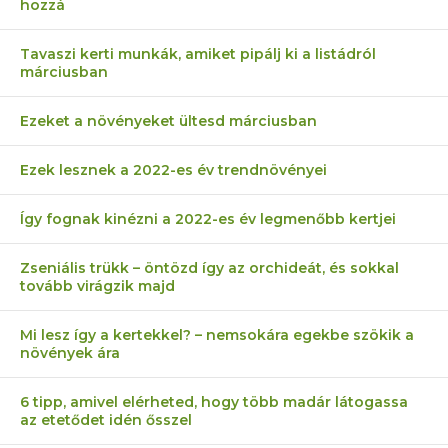
hozzá
Tavaszi kerti munkák, amiket pipálj ki a listádról
márciusban
Ezeket a növényeket ültesd márciusban
Ezek lesznek a 2022-es év trendnövényei
Így fognak kinézni a 2022-es év legmenőbb kertjei
Zseniális trükk – öntözd így az orchideát, és sokkal
tovább virágzik majd
Mi lesz így a kertekkel? – nemsokára egekbe szökik a
növények ára
6 tipp, amivel elérheted, hogy több madár látogassa
az etetődet idén ősszel