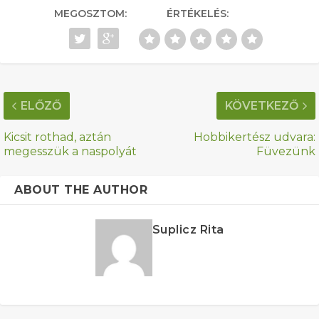
MEGOSZTOM:
ÉRTÉKELÉS:
ELŐZŐ
KÖVETKEZŐ
Kicsit rothad, aztán
Hobbikertész udvara:
megesszük a naspolyát
Füvezünk
ABOUT THE AUTHOR
Suplicz Rita