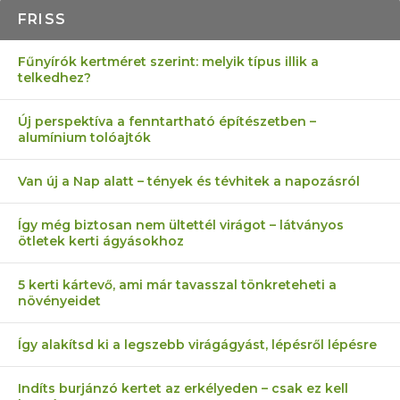
FRISS
Fűnyírók kertméret szerint: melyik típus illik a
telkedhez?
Új perspektíva a fenntartható építészetben –
alumínium tolóajtók
Van új a Nap alatt – tények és tévhitek a napozásról
Így még biztosan nem ültettél virágot – látványos
ötletek kerti ágyásokhoz
5 kerti kártevő, ami már tavasszal tönkreteheti a
növényeidet
Így alakítsd ki a legszebb virágágyást, lépésről lépésre
Indíts burjánzó kertet az erkélyeden – csak ez kell