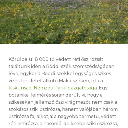
Körülbelül 8 000 tő védett réti őszirózsát
találtunk idén a Böddi-szék szomszédságában
lévő, egykor a Böddi-székkel egységes szikes
vizes területet alkotó Maka-széken, írta a
Kiskunsági Nemzeti Park Igazgatósága
. Egy
botanikai felmérés során derült ki, hogy a
szikeseken jellemző őszi virágmezőt nem csak a
szokásos sziki őszirózsa, hanem valójában három
őszirózsa faj alkotja: a nagyobb termetű, védett
réti őszirózsa, a hasonló, de kisebb sziki őszirózsa,