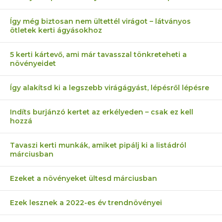
Így még biztosan nem ültettél virágot – látványos
ötletek kerti ágyásokhoz
5 kerti kártevő, ami már tavasszal tönkreteheti a
növényeidet
Így alakítsd ki a legszebb virágágyást, lépésről lépésre
Indíts burjánzó kertet az erkélyeden – csak ez kell
hozzá
Tavaszi kerti munkák, amiket pipálj ki a listádról
márciusban
Ezeket a növényeket ültesd márciusban
Ezek lesznek a 2022-es év trendnövényei