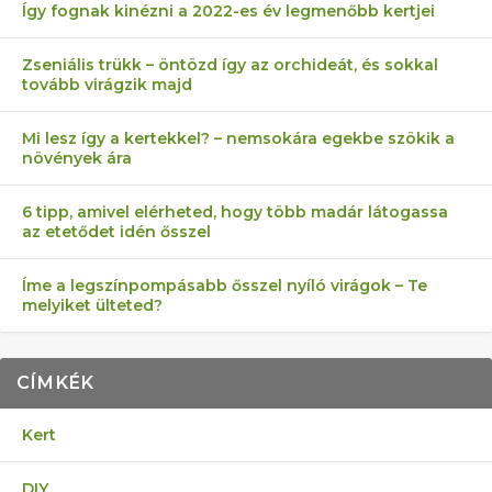
Így fognak kinézni a 2022-es év legmenőbb kertjei
Zseniális trükk – öntözd így az orchideát, és sokkal
tovább virágzik majd
Mi lesz így a kertekkel? – nemsokára egekbe szökik a
növények ára
6 tipp, amivel elérheted, hogy több madár látogassa
az etetődet idén ősszel
Íme a legszínpompásabb ősszel nyíló virágok – Te
melyiket ülteted?
CÍMKÉK
Kert
DIY