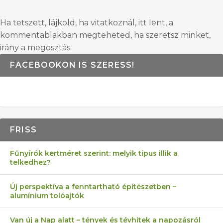
Ha tetszett, lájkold, ha vitatkoznál, itt lent, a
kommentablakban megteheted, ha szeretsz minket,
irány a megosztás.
FACEBOOKON IS SZERESS!
FRISS
Fűnyírók kertméret szerint: melyik típus illik a
telkedhez?
Új perspektíva a fenntartható építészetben –
alumínium tolóajtók
Van új a Nap alatt – tények és tévhitek a napozásról