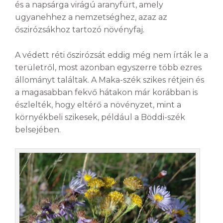
és a napsárga virágú aranyfürt, amely
ugyanehhez a nemzetséghez, azaz az
őszirózsákhoz tartozó növényfaj.
A védett réti őszirózsát eddig még nem írták le a
területről, most azonban egyszerre több ezres
állományt találtak. A Maka-szék szikes rétjein és
a magasabban fekvő hátakon már korábban is
észlelték, hogy eltérő a növényzet, mint a
környékbeli szikesek, például a Böddi-szék
belsejében.