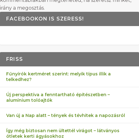
kommentablakban megteheted, ha szeretsz minket,
irány a megosztás.
FACEBOOKON IS SZERESS!
FRISS
Fűnyírók kertméret szerint: melyik típus illik a
telkedhez?
Új perspektíva a fenntartható építészetben –
alumínium tolóajtók
Van új a Nap alatt – tények és tévhitek a napozásról
Így még biztosan nem ültettél virágot – látványos
ötletek kerti ágyásokhoz