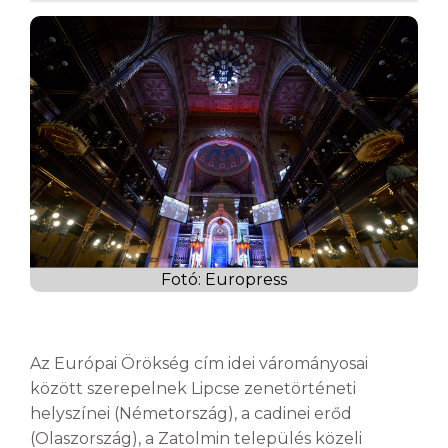
Fotó: Europress
Az Európai Örökség cím idei várományosai
között szerepelnek Lipcse zenetörténeti
helyszínei (Németország), a cadinei erőd
(Olaszország), a Zatolmin település közeli