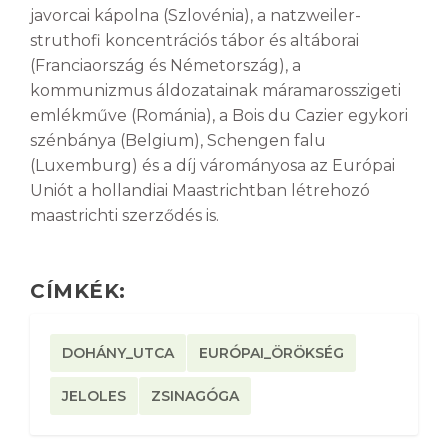
javorcai kápolna (Szlovénia), a natzweiler-
struthofi koncentrációs tábor és altáborai
(Franciaország és Németország), a
kommunizmus áldozatainak máramarosszigeti
emlékműve (Románia), a Bois du Cazier egykori
szénbánya (Belgium), Schengen falu
(Luxemburg) és a díj várományosa az Európai
Uniót a hollandiai Maastrichtban létrehozó
maastrichti szerződés is.
CÍMKÉK:
DOHÁNY_UTCA
EURÓPAI_ÖRÖKSÉG
JELOLES
ZSINAGÓGA