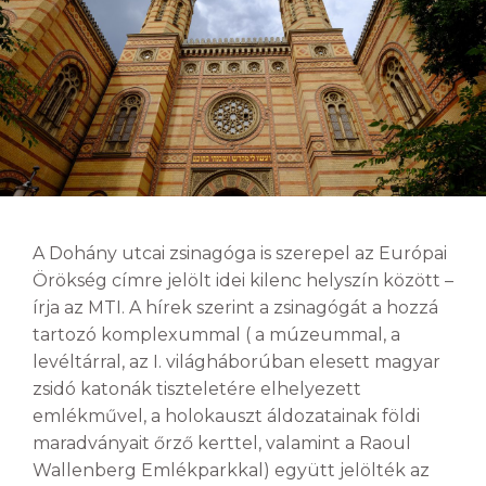
A Dohány utcai zsinagóga is szerepel az Európai
Örökség címre jelölt idei kilenc helyszín között –
írja az MTI. A hírek szerint a zsinagógát a hozzá
tartozó komplexummal ( a múzeummal, a
levéltárral, az I. világháborúban elesett magyar
zsidó katonák tiszteletére elhelyezett
emlékművel, a holokauszt áldozatainak földi
maradványait őrző kerttel, valamint a Raoul
Wallenberg Emlékparkkal) együtt jelölték az