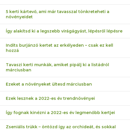
5 kerti kártevő, ami már tavasszal tönkreteheti a
növényeidet
Így alakítsd ki a legszebb virágágyást, lépésről lépésre
Indíts burjánzó kertet az erkélyeden – csak ez kell
hozzá
Tavaszi kerti munkák, amiket pipálj ki a listádról
márciusban
Ezeket a növényeket ültesd márciusban
Ezek lesznek a 2022-es év trendnövényei
Így fognak kinézni a 2022-es év legmenőbb kertjei
Zseniális trükk – öntözd így az orchideát, és sokkal