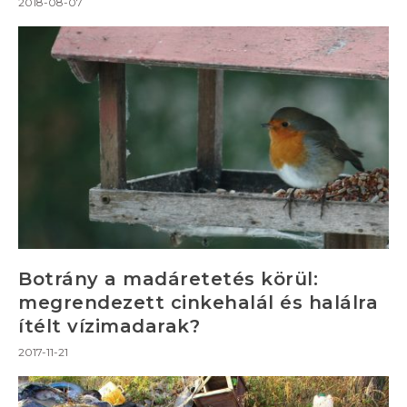
2018-08-07
Botrány a madáretetés körül:
megrendezett cinkehalál és halálra
ítélt vízimadarak?
2017-11-21