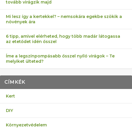
tovább virágzik majd
Mi lesz így a kertekkel? – nemsokára egekbe szökik a
növények ára
6 tipp, amivel elérheted, hogy több madár látogassa
az etetődet idén ősszel
Íme a legszínpompásabb ősszel nyíló virágok – Te
melyiket ülteted?
CÍMKÉK
Kert
DIY
Környezetvédelem