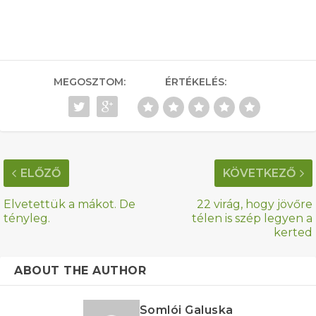
MEGOSZTOM:
ÉRTÉKELÉS:
ELŐZŐ
KÖVETKEZŐ
Elvetettük a mákot. De
22 virág, hogy jövőre
tényleg.
télen is szép legyen a
kerted
ABOUT THE AUTHOR
Somlói Galuska