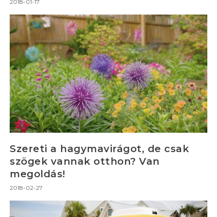
2018-01-17
Szereti a hagymavirágot, de csak
szögek vannak otthon? Van
megoldás!
2018-02-27