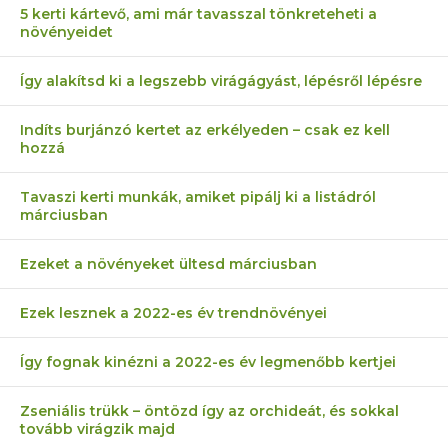
5 kerti kártevő, ami már tavasszal tönkreteheti a
növényeidet
Így alakítsd ki a legszebb virágágyást, lépésről lépésre
Indíts burjánzó kertet az erkélyeden – csak ez kell
hozzá
Tavaszi kerti munkák, amiket pipálj ki a listádról
márciusban
Ezeket a növényeket ültesd márciusban
Ezek lesznek a 2022-es év trendnövényei
Így fognak kinézni a 2022-es év legmenőbb kertjei
Zseniális trükk – öntözd így az orchideát, és sokkal
tovább virágzik majd