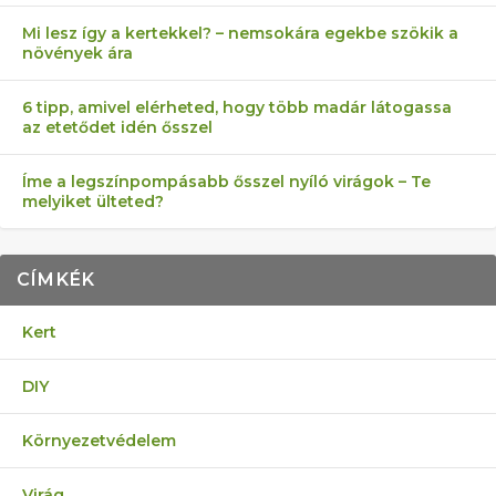
Mi lesz így a kertekkel? – nemsokára egekbe szökik a
növények ára
6 tipp, amivel elérheted, hogy több madár látogassa
az etetődet idén ősszel
Íme a legszínpompásabb ősszel nyíló virágok – Te
melyiket ülteted?
CÍMKÉK
Kert
DIY
Környezetvédelem
Virág