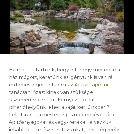
Ha már ott tartunk, hogy elfér egy medence a
ház mögött, keretünk és igényünk is van rá,
érdemes elgondolkodni az
Aquascape Inc.
tanácsán. Azaz: kinek van szüksége
úszómedencére, ha környezetbarát
pihenőhelyünk lehet a saját kertünkben?
Felejtsük el a mesterséges medencével járó
építőanyagokat és vegyszereket, élvezzük
inkább a természetes tavunkat, ami elég mély