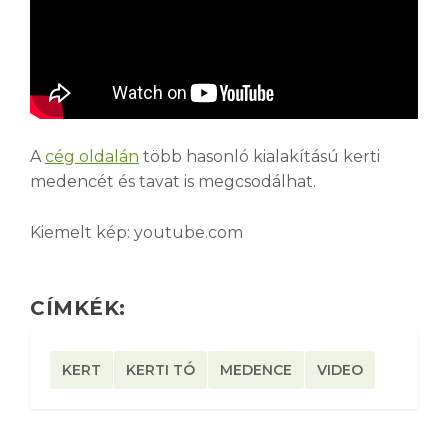
A
cég oldalán
több hasonló kialakítású kerti
medencét és tavat is megcsodálhat.
Kiemelt kép: youtube.com
CÍMKÉK:
KERT
KERTI TÓ
MEDENCE
VIDEO