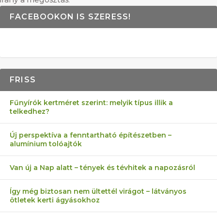
FACEBOOKON IS SZERESS!
FRISS
Fűnyírók kertméret szerint: melyik típus illik a
telkedhez?
Új perspektíva a fenntartható építészetben –
alumínium tolóajtók
Van új a Nap alatt – tények és tévhitek a napozásról
Így még biztosan nem ültettél virágot – látványos
ötletek kerti ágyásokhoz