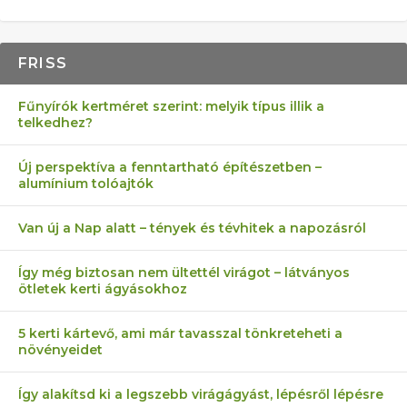
FRISS
Fűnyírók kertméret szerint: melyik típus illik a
telkedhez?
Új perspektíva a fenntartható építészetben –
alumínium tolóajtók
Van új a Nap alatt – tények és tévhitek a napozásról
Így még biztosan nem ültettél virágot – látványos
ötletek kerti ágyásokhoz
5 kerti kártevő, ami már tavasszal tönkreteheti a
növényeidet
Így alakítsd ki a legszebb virágágyást, lépésről lépésre