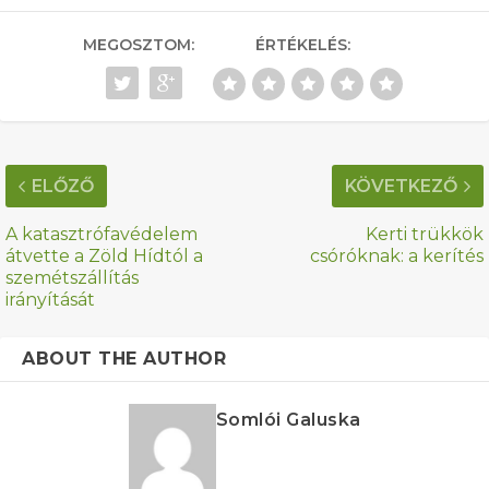
MEGOSZTOM:
ÉRTÉKELÉS:
ELŐZŐ
KÖVETKEZŐ
A katasztrófavédelem
Kerti trükkök
átvette a Zöld Hídtól a
csóróknak: a kerítés
szemétszállítás
irányítását
ABOUT THE AUTHOR
Somlói Galuska