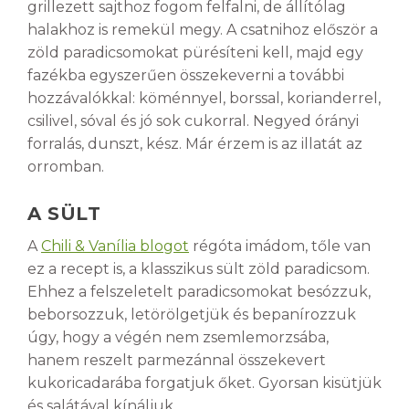
grillezett sajthoz fogom felfalni, de állítólag
halakhoz is remekül megy. A csatnihoz először a
zöld paradicsomokat pürésíteni kell, majd egy
fazékba egyszerűen összekeverni a további
hozzávalókkal: köménnyel, borssal, korianderrel,
csilivel, sóval és jó sok cukorral. Negyed órányi
forralás, dunszt, kész. Már érzem is az illatát az
orromban.
A SÜLT
A
Chili & Vanília blogot
régóta imádom, tőle van
ez a recept is, a klasszikus sült zöld paradicsom.
Ehhez a felszeletelt paradicsomokat besózzuk,
beborsozzuk, letörölgetjük és bepanírozzuk
úgy, hogy a végén nem zsemlemorzsába,
hanem reszelt parmezánnal összekevert
kukoricadarába forgatjuk őket. Gyorsan kisütjük
és salátával kínáljuk.