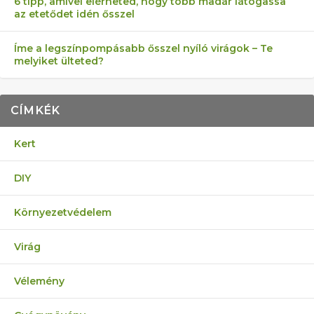
6 tipp, amivel elérheted, hogy több madár látogassa
az etetődet idén ősszel
Íme a legszínpompásabb ősszel nyíló virágok – Te
melyiket ülteted?
CÍMKÉK
Kert
DIY
Környezetvédelem
Virág
Vélemény