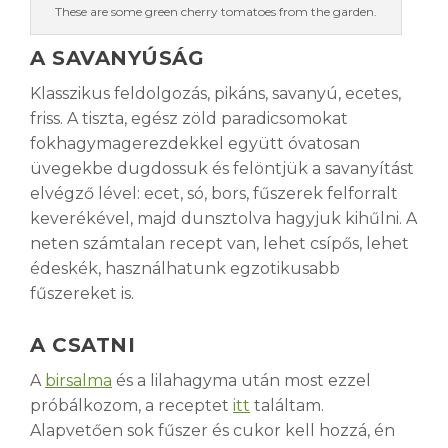
These are some green cherry tomatoes from the garden.
A SAVANYÚSÁG
Klasszikus feldolgozás, pikáns, savanyú, ecetes,
friss. A tiszta, egész zöld paradicsomokat
fokhagymagerezdekkel együtt óvatosan
üvegekbe dugdossuk és felöntjük a savanyítást
elvégző lével: ecet, só, bors, fűszerek felforralt
keverékével, majd dunsztolva hagyjuk kihűlni. A
neten számtalan recept van, lehet csípős, lehet
édeskék, használhatunk egzotikusabb
fűszereket is.
A CSATNI
A
birsalma
és a lilahagyma után most ezzel
próbálkozom, a receptet
itt
találtam.
Alapvetően sok fűszer és cukor kell hozzá, én