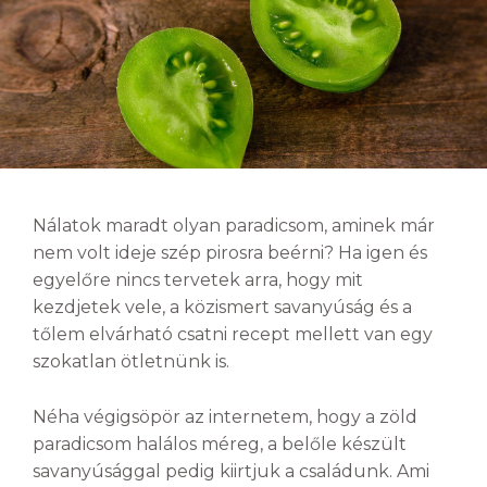
Nálatok maradt olyan paradicsom, aminek már
nem volt ideje szép pirosra beérni? Ha igen és
egyelőre nincs tervetek arra, hogy mit
kezdjetek vele, a közismert savanyúság és a
tőlem elvárható csatni recept mellett van egy
szokatlan ötletnünk is.
Néha végigsöpör az internetem, hogy a zöld
paradicsom halálos méreg, a belőle készült
savanyúsággal pedig kiirtjuk a családunk. Ami