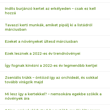
Indíts burjánzó kertet az erkélyeden – csak ez kell
hozzá
Tavaszi kerti munkák, amiket pipálj ki a listádról
márciusban
Ezeket a növényeket ültesd márciusban
Ezek lesznek a 2022-es év trendnövényei
Így fognak kinézni a 2022-es év legmenőbb kertjei
Zseniális trükk – öntözd így az orchideát, és sokkal
tovább virágzik majd
Mi lesz így a kertekkel? – nemsokára egekbe szökik a
növények ára