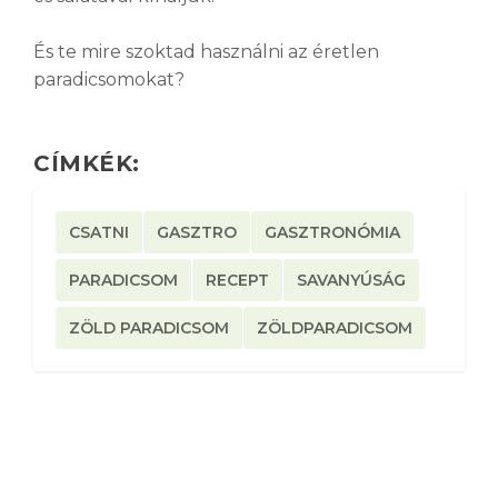
És te mire szoktad használni az éretlen
paradicsomokat?
CÍMKÉK:
CSATNI
GASZTRO
GASZTRONÓMIA
PARADICSOM
RECEPT
SAVANYÚSÁG
ZÖLD PARADICSOM
ZÖLDPARADICSOM