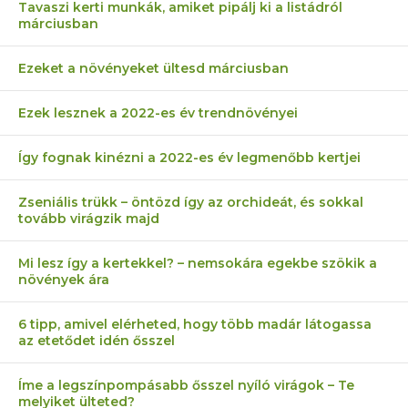
Tavaszi kerti munkák, amiket pipálj ki a listádról
márciusban
Ezeket a növényeket ültesd márciusban
Ezek lesznek a 2022-es év trendnövényei
Így fognak kinézni a 2022-es év legmenőbb kertjei
Zseniális trükk – öntözd így az orchideát, és sokkal
tovább virágzik majd
Mi lesz így a kertekkel? – nemsokára egekbe szökik a
növények ára
6 tipp, amivel elérheted, hogy több madár látogassa
az etetődet idén ősszel
Íme a legszínpompásabb ősszel nyíló virágok – Te
melyiket ülteted?