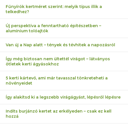
Fűnyírók kertméret szerint: melyik típus illik a
telkedhez?
Új perspektíva a fenntartható építészetben –
alumínium tolóajtók
Van új a Nap alatt – tények és tévhitek a napozásról
Így még biztosan nem ültettél virágot – látványos
ötletek kerti ágyásokhoz
5 kerti kártevő, ami már tavasszal tönkreteheti a
növényeidet
Így alakítsd ki a legszebb virágágyást, lépésről lépésre
Indíts burjánzó kertet az erkélyeden – csak ez kell
hozzá