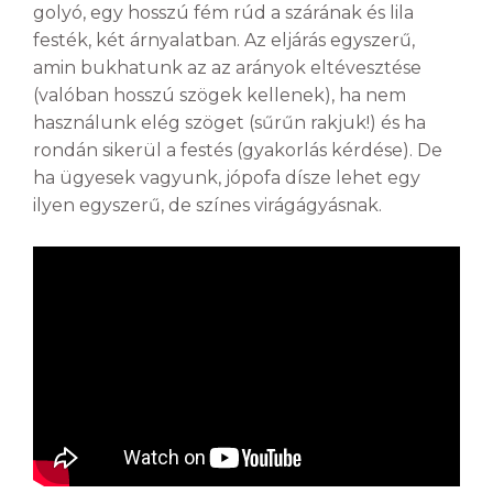
golyó, egy hosszú fém rúd a szárának és lila
festék, két árnyalatban. Az eljárás egyszerű,
amin bukhatunk az az arányok eltévesztése
(valóban hosszú szögek kellenek), ha nem
használunk elég szöget (sűrűn rakjuk!) és ha
rondán sikerül a festés (gyakorlás kérdése). De
ha ügyesek vagyunk, jópofa dísze lehet egy
ilyen egyszerű, de színes virágágyásnak.