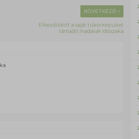
KÖVETKEZŐ
Elkezdődött a saját tükörképüket
támadó madarak időszaka
ska