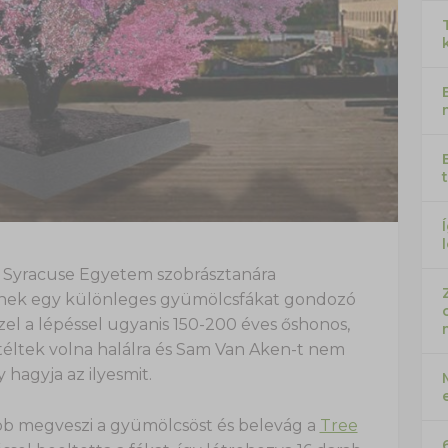
i Syracuse Egyetem szobrásztanára
lnek egy különleges gyümölcsfákat gondozó
zel a lépéssel ugyanis 150-200 éves őshonos,
ítéltek volna halálra és Sam Van Aken-t nem
 hagyja az ilyesmit.
bb megveszi a gyümölcsöst és belevág a
Tree