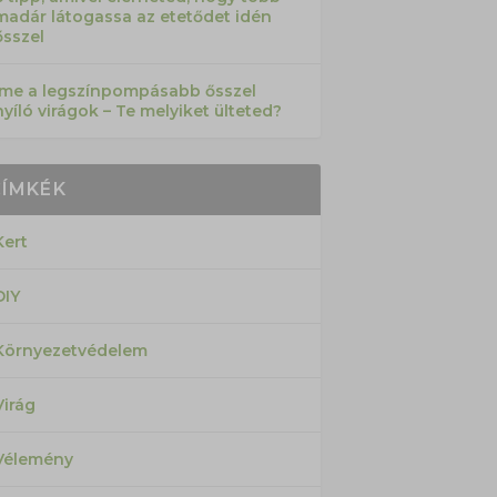
madár látogassa az etetődet idén
ősszel
Íme a legszínpompásabb ősszel
nyíló virágok – Te melyiket ülteted?
CÍMKÉK
Kert
DIY
Környezetvédelem
Virág
Vélemény