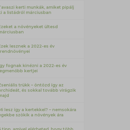
Tavaszi kerti munkák, amiket pipálj
ki a listádról márciusban
Ezeket a növényeket ültesd
márciusban
Ezek lesznek a 2022-es év
trendnövényei
Így fognak kinézni a 2022-es év
legmenőbb kertjei
Zseniális trükk – öntözd így az
orchideát, és sokkal tovább virágzik
majd
Mi lesz így a kertekkel? – nemsokára
egekbe szökik a növények ára
6 tipp, amivel elérheted, hogy több