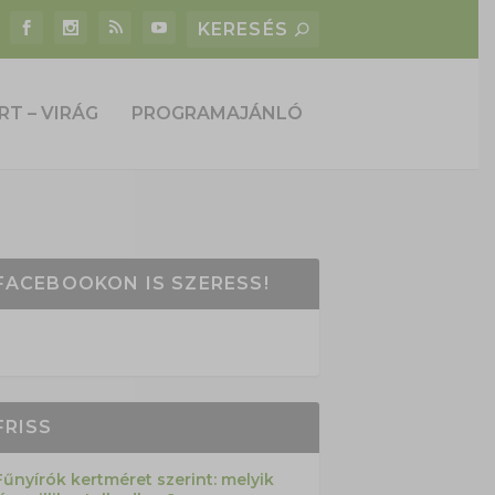
RT – VIRÁG
PROGRAMAJÁNLÓ
FACEBOOKON IS SZERESS!
FRISS
Fűnyírók kertméret szerint: melyik