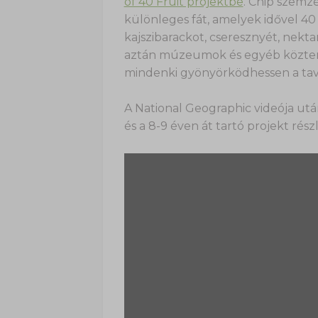
of 40 Fruit projektbe
. Chip szemzé
különleges fát, amelyek idővel 4
kajszibarackot, cseresznyét, nekta
aztán múzeumok és egyéb közterü
mindenki gyönyörködhessen a tav
A National Geographic videója ut
és a 8-9 éven át tartó projekt részl