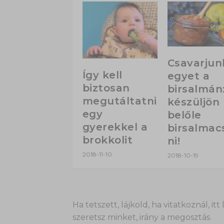
Csavarjun
Így kell
egyet a
biztosan
birsalmán
megutáltatni
készüljön
egy
belőle
gyerekkel a
birsalmac
brokkolit
ni!
2018-11-10
2018-10-19
Ha tetszett, lájkold, ha vitatkoznál,
szeretsz minket, irány a megosztás.