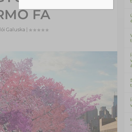
RMŐ FA
ói Galuska
|