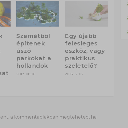
2
k
Szemétből
Egy újabb
építenek
felesleges
:
úszó
eszköz, vagy
parkokat a
praktikus
hollandok
szeletelő?
sat
2018-08-16
2018-12-02
 itt lent, a kommentablakban megteheted, ha