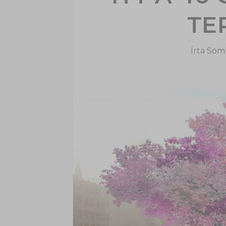
TE
Írta
Soml