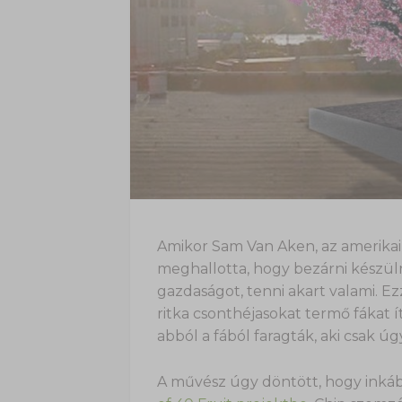
Amikor Sam Van Aken, az amerika
meghallotta, hogy bezárni készü
gazdaságot, tenni akart valami. Ez
ritka csonthéjasokat termő fákat 
abból a fából faragták, aki csak úgy
A művész úgy döntött, hogy inká