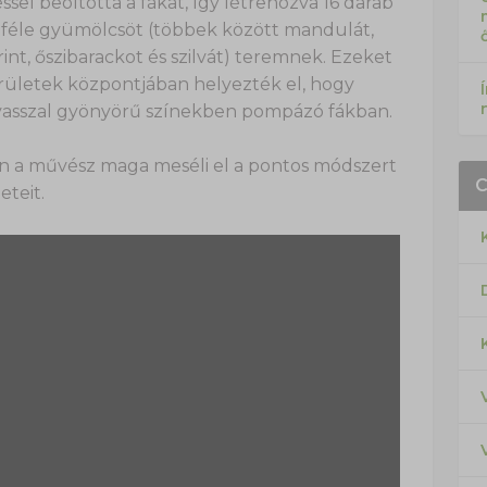
ssel beoltotta a fákat, így létrehozva 16 darab
0 féle gyümölcsöt (többek között mandulát,
rint, őszibarackot és szilvát) teremnek. Ezeket
letek központjában helyezték el, hogy
asszal gyönyörű színekben pompázó fákban.
án a művész maga meséli el a pontos módszert
eteit.