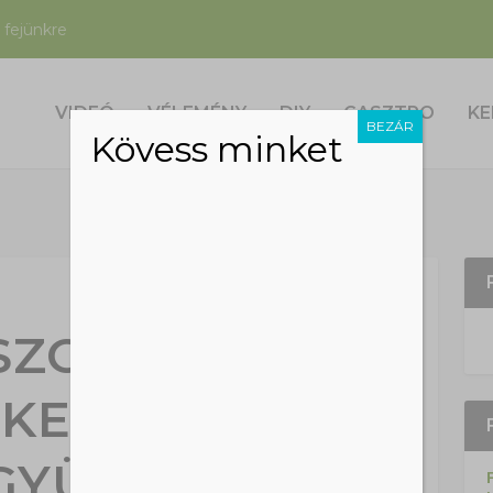
 fejünkre
VIDEÓ
VÉLEMÉNY
DIY
GASZTRO
KE
BEZÁR
Kövess minket
 SZOBRÁSZ
KEDNI KEZD:
0 GYÜMÖLCSÖT