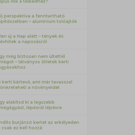
típus illik a telkedhez?
Új perspektíva a fenntartható
építészetben – alumínium tolóajtók
Van új a Nap alatt – tények és
tévhitek a napozásról
Így még biztosan nem ültettél
virágot – látványos ötletek kerti
ágyásokhoz
5 kerti kártevő, ami már tavasszal
tönkreteheti a növényeidet
Így alakítsd ki a legszebb
virágágyást, lépésről lépésre
Indíts burjánzó kertet az erkélyeden
– csak ez kell hozzá