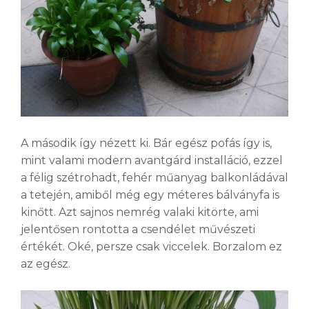
A második így nézett ki. Bár egész pofás így is,
mint valami modern avantgárd installáció, ezzel
a félig szétrohadt, fehér műanyag balkonládával
a tetején, amiből még egy méteres bálványfa is
kinőtt. Azt sajnos nemrég valaki kitörte, ami
jelentősen rontotta a csendélet művészeti
értékét. Oké, persze csak viccelek. Borzalom ez
az egész.