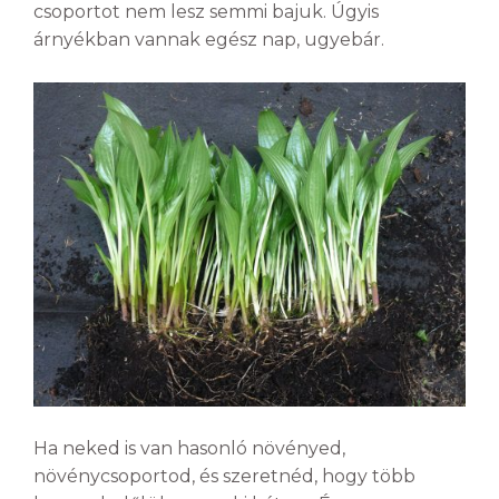
csoportot nem lesz semmi bajuk. Úgyis
árnyékban vannak egész nap, ugyebár.
Ha neked is van hasonló növényed,
növénycsoportod, és szeretnéd, hogy több