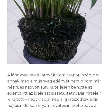
A lándzsás levelű árnyékliliom csoport szép, de
annak meg a műanyag edényét nem bírom már
nézni, és nagyon sűrű is, teljesen benőtte az
edényt. Itt az ideje azt is szétültetni. Bár hirtelen
kihajtott – négy napja még alig látszódtak a kis
hajtásai, de komolyan -, óvatosan szétszedve a