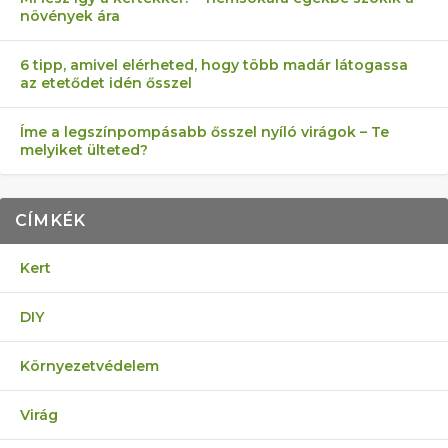
növények ára
6 tipp, amivel elérheted, hogy több madár látogassa
az etetődet idén ősszel
Íme a legszínpompásabb ősszel nyíló virágok – Te
melyiket ülteted?
CÍMKÉK
Kert
DIY
Környezetvédelem
Virág