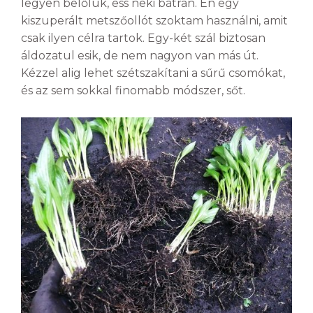
legyen belőlük, ess neki bátran. Én egy
kiszuperált metszőollót szoktam használni, amit
csak ilyen célra tartok. Egy-két szál biztosan
áldozatul esik, de nem nagyon van más út.
Kézzel alig lehet szétszakítani a sűrű csomókat,
és az sem sokkal finomabb módszer, sőt.