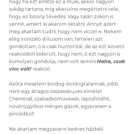
hogy ha ezt elhitte ez a muki, akkor nagyon
sokáig tartana, míg sikerülne megértetni vele,
hogy ez bizony tévedés. Vagy talán zokon is
venné, amiért ki akarom oktatni. Annyit azért
meg akartam tudni, hogy nem viccel-e. Nekem
elég ironizáló stílusom van, hirtelen azt
gondoltam, ő is csak humorizál, de az ezt követő
reakcióiból kiderült, hogy nem, ő ezt nagyon is
komolyan gondolja, nem volt semmi
Haha, csak
vicc volt!
reakció.
Azóta mesélem boldog-boldogtalannak, jobb,
mint egy átlagos összeesküvés elmélet.
Chemtrail, szabadkőművesek, laposföldhit,
növénygyilkos mérges gázok, egyenesen a
pincédből!
Ne akartam megzavarni kedves házbéli