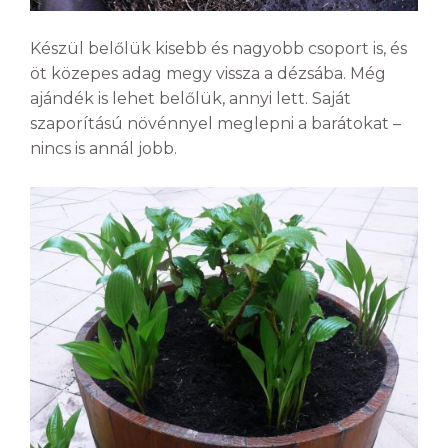
Készül belőlük kisebb és nagyobb csoport is, és
öt közepes adag megy vissza a dézsába. Még
ajándék is lehet belőlük, annyi lett. Saját
szaporítású növénnyel meglepni a barátokat –
nincs is annál jobb.