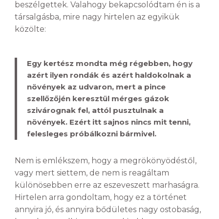
beszélgettek. Valahogy bekapcsolódtam én is a
társalgásba, mire nagy hirtelen az egyikük
közölte:
Egy kertész mondta még régebben, hogy
azért ilyen rondák és azért haldokolnak a
növények az udvaron, mert a pince
szellőzőjén keresztül mérges gázok
szivárognak fel, attól pusztulnak a
növények. Ezért itt sajnos nincs mit tenni,
felesleges próbálkozni bármivel.
Nem is emlékszem, hogy a megrökönyödéstől,
vagy mert siettem, de nem is reagáltam
különösebben erre az eszeveszett marhaságra.
Hirtelen arra gondoltam, hogy ez a történet
annyira jó, és annyira bődületes nagy ostobaság,