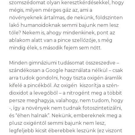
szomszédomat olyan keresztkérdésekkel, hogy
mégis, milyen mérges gáz az, ami a
növényeknek ártalmas, de nekünk, földszinten
lakó humanoidoknak semmi bajunk nem lesz
tőle? Nekem is, ahogy mindenkinek, pont az
ablakom alatt van a pince szellőzője, s még
mindig élek, s második fejem sem nőtt.
Minden gimnáziumi tudásomat összeszedve –
szándékosan a Google használata nélkül – csak
arra tudok gondolni, hogy tiszta oxigén áramlik
kifelé a pincékből. Az oxigén kiszorítja a szén-
dioxidot a levegőből – a nitrogént meg a többit
persze meghagyja, valahogy, nem tudom, hogy
-, így a növények nem tudnak fotoszintetizálni,
és “éhen halnak”. Nekünk, embereknek meg a
plusz oxigéntől semmi bajunk nem lesz,
legfeljebb kicsit éberebbek leszünk (ez viszont