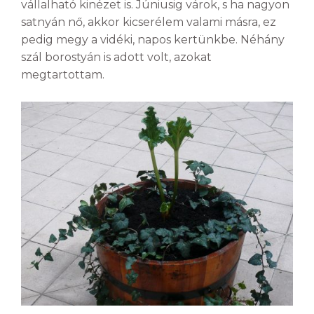
vállalható kinézet is. Júniusig várok, s ha nagyon
satnyán nő, akkor kicserélem valami másra, ez
pedig megy a vidéki, napos kertünkbe. Néhány
szál borostyán is adott volt, azokat
megtartottam.