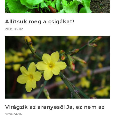
Állítsuk meg a csigákat!
2018-05-02
Virágzik az aranyeső! Ja, ez nem az
2018-01-29