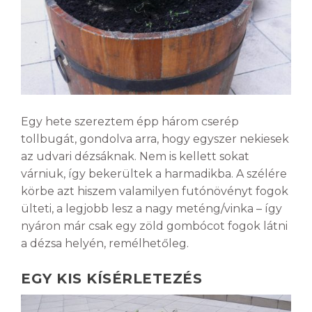
Egy hete szereztem épp három cserép
tollbugát, gondolva arra, hogy egyszer nekiesek
az udvari dézsáknak. Nem is kellett sokat
várniuk, így bekerültek a harmadikba. A szélére
körbe azt hiszem valamilyen futónövényt fogok
ülteti, a legjobb lesz a nagy meténg/vinka – így
nyáron már csak egy zöld gombócot fogok látni
a dézsa helyén, remélhetőleg.
EGY KIS KÍSÉRLETEZÉS