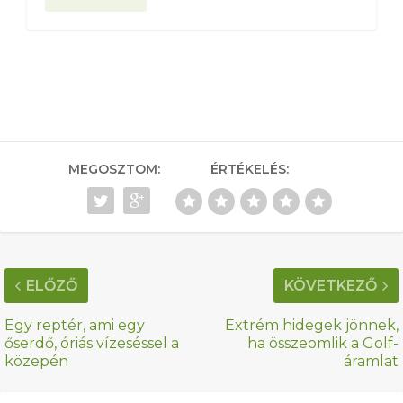
MEGOSZTOM:
ÉRTÉKELÉS:
ELŐZŐ
KÖVETKEZŐ
Egy reptér, ami egy
Extrém hidegek jönnek,
őserdő, óriás vízeséssel a
ha összeomlik a Golf-
közepén
áramlat