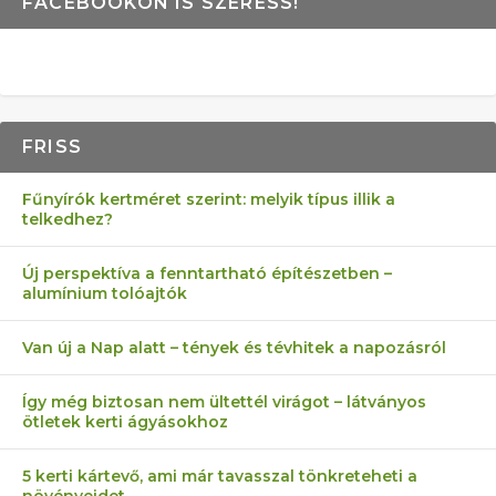
FACEBOOKON IS SZERESS!
FRISS
Fűnyírók kertméret szerint: melyik típus illik a
telkedhez?
Új perspektíva a fenntartható építészetben –
alumínium tolóajtók
Van új a Nap alatt – tények és tévhitek a napozásról
Így még biztosan nem ültettél virágot – látványos
ötletek kerti ágyásokhoz
5 kerti kártevő, ami már tavasszal tönkreteheti a