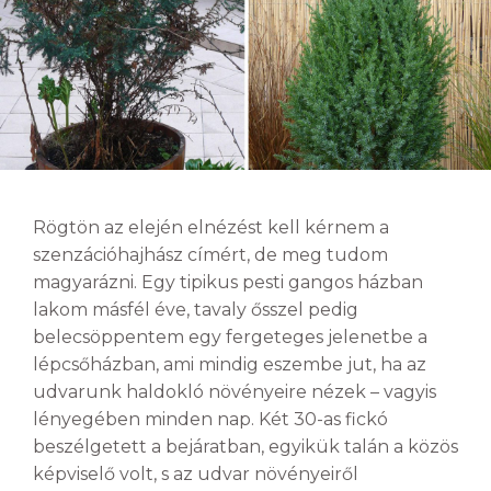
Rögtön az elején elnézést kell kérnem a
szenzációhajhász címért, de meg tudom
magyarázni. Egy tipikus pesti gangos házban
lakom másfél éve, tavaly ősszel pedig
belecsöppentem egy fergeteges jelenetbe a
lépcsőházban, ami mindig eszembe jut, ha az
udvarunk haldokló növényeire nézek – vagyis
lényegében minden nap. Két 30-as fickó
beszélgetett a bejáratban, egyikük talán a közös
képviselő volt, s az udvar növényeiről