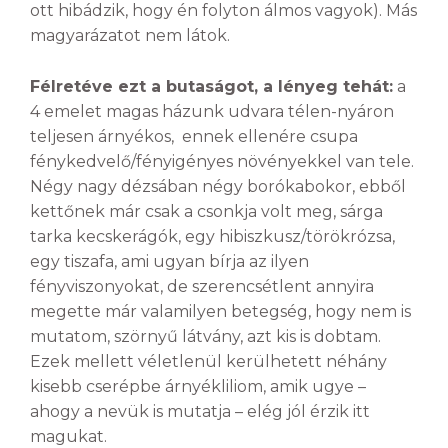
ott hibádzik, hogy én folyton álmos vagyok). Más
magyarázatot nem látok.
Félretéve ezt a butaságot, a lényeg tehát:
a
4 emelet magas házunk udvara télen-nyáron
teljesen árnyékos, ennek ellenére csupa
fénykedvelő/fényigényes növényekkel van tele.
Négy nagy dézsában négy borókabokor, ebből
kettőnek már csak a csonkja volt meg, sárga
tarka kecskerágók, egy hibiszkusz/törökrózsa,
egy tiszafa, ami ugyan bírja az ilyen
fényviszonyokat, de szerencsétlent annyira
megette már valamilyen betegség, hogy nem is
mutatom, szörnyű látvány, azt kis is dobtam.
Ezek mellett véletlenül kerülhetett néhány
kisebb cserépbe árnyékliliom, amik ugye –
ahogy a nevük is mutatja – elég jól érzik itt
magukat.