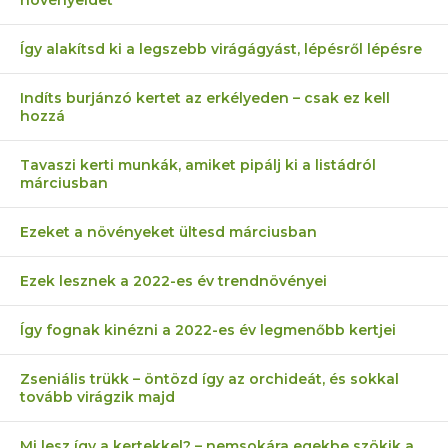
növényeidet
Így alakítsd ki a legszebb virágágyást, lépésről lépésre
Indíts burjánzó kertet az erkélyeden – csak ez kell
hozzá
Tavaszi kerti munkák, amiket pipálj ki a listádról
márciusban
Ezeket a növényeket ültesd márciusban
Ezek lesznek a 2022-es év trendnövényei
Így fognak kinézni a 2022-es év legmenőbb kertjei
Zseniális trükk – öntözd így az orchideát, és sokkal
tovább virágzik majd
Mi lesz így a kertekkel? – nemsokára egekbe szökik a