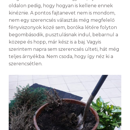
oldalon pedig, hogy hogyan is kellene ennek
kinéznie. A pontos fajtanevet nem is mondom,
nem egy szerencsés választás még megfelelő
fényviszonyok közé sem, boróka létére folyton
begombásodik, pusztulásnak indul, bebarnul a
közepe és hopp, már kész is a baj. Vagyis
szerintem napra sem szerencsés ülteti, hát még
teljes árnyékba. Nem csoda, hogy így néz ki a
szerencsétlen.