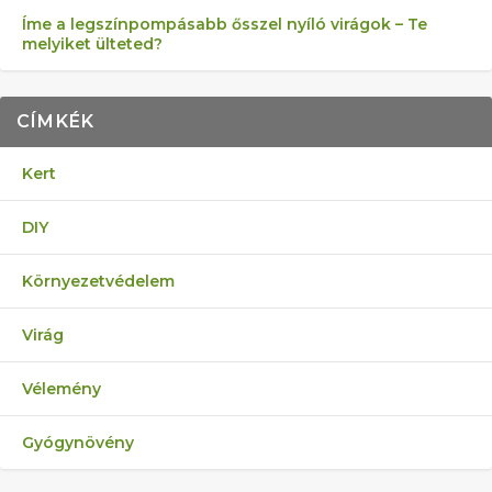
Íme a legszínpompásabb ősszel nyíló virágok – Te
melyiket ülteted?
CÍMKÉK
Kert
DIY
Környezetvédelem
Virág
Vélemény
Gyógynövény