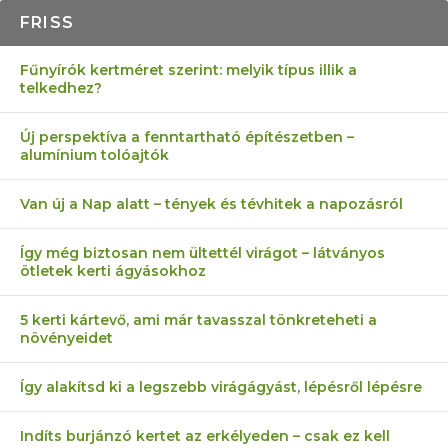
FRISS
Fűnyírók kertméret szerint: melyik típus illik a
telkedhez?
Új perspektíva a fenntartható építészetben –
alumínium tolóajtók
Van új a Nap alatt – tények és tévhitek a napozásról
Így még biztosan nem ültettél virágot – látványos
ötletek kerti ágyásokhoz
5 kerti kártevő, ami már tavasszal tönkreteheti a
növényeidet
Így alakítsd ki a legszebb virágágyást, lépésről lépésre
Indíts burjánzó kertet az erkélyeden – csak ez kell