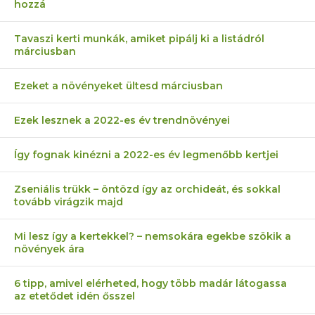
hozzá
Tavaszi kerti munkák, amiket pipálj ki a listádról
márciusban
Ezeket a növényeket ültesd márciusban
Ezek lesznek a 2022-es év trendnövényei
Így fognak kinézni a 2022-es év legmenőbb kertjei
Zseniális trükk – öntözd így az orchideát, és sokkal
tovább virágzik majd
Mi lesz így a kertekkel? – nemsokára egekbe szökik a
növények ára
6 tipp, amivel elérheted, hogy több madár látogassa
az etetődet idén ősszel