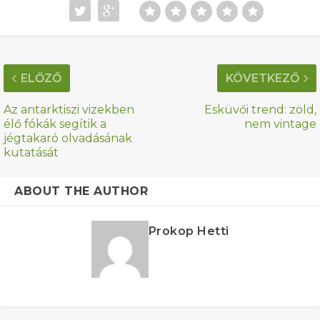
ELŐZŐ
KÖVETKEZŐ
Az antarktiszi vizekben
Esküvői trend: zöld,
élő fókák segítik a
nem vintage
jégtakaró olvadásának
kutatását
ABOUT THE AUTHOR
Prokop Hetti