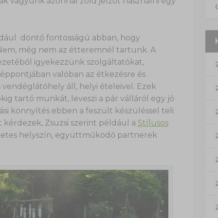
ak vagyunk azonnal zöld jelzőt használni egy
dául döntő fontosságú abban, hogy
. Nem, még nem az étteremnél tartunk. A
zetéből igyekezzünk szolgáltatókat,
özéppontjában valóban az étkezésre és
 vendéglátóhely áll, helyi ételeivel. Ezek
ig tartó munkát, leveszi a pár válláról egy jó
si könnyítés ebben a feszült készüléssel teli
kérdezek, Zsuzsi szerint például a
Stílusos
etes helyszín, együttműködő partnerek