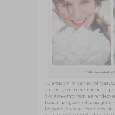
Madarász Zsuzsi (a 
Tőle tudom, milyen sok tényezőtő
ám a lényeg -a ceremónián túl per
ökolábnyomot hagyja a rendezvény
hanem az egész szellemiségéről. 
helyszínt, ételeket és dekorációt i