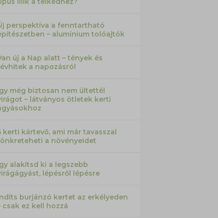
típus illik a telkedhez?
Új perspektíva a fenntartható
építészetben – alumínium tolóajtók
Van új a Nap alatt – tények és
tévhitek a napozásról
Így még biztosan nem ültettél
virágot – látványos ötletek kerti
ágyásokhoz
5 kerti kártevő, ami már tavasszal
tönkreteheti a növényeidet
Így alakítsd ki a legszebb
virágágyást, lépésről lépésre
Indíts burjánzó kertet az erkélyeden
– csak ez kell hozzá