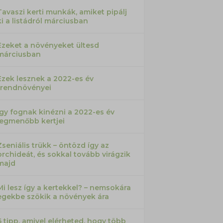
Tavaszi kerti munkák, amiket pipálj
ki a listádról márciusban
Ezeket a növényeket ültesd
márciusban
Ezek lesznek a 2022-es év
trendnövényei
Így fognak kinézni a 2022-es év
legmenőbb kertjei
Zseniális trükk – öntözd így az
orchideát, és sokkal tovább virágzik
majd
Mi lesz így a kertekkel? – nemsokára
egekbe szökik a növények ára
6 tipp, amivel elérheted, hogy több