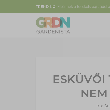
TRENDING:
Eltűnnek a fecskék, baj zúdul a
ESKÜVŐI 
NEM
Írta
Sup