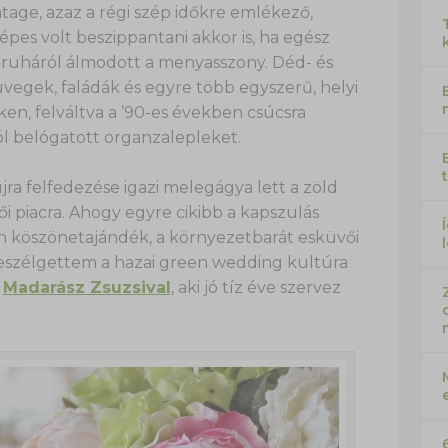
ntage, azaz a régi szép időkre emlékező,
épes volt beszippantani akkor is, ha egész
ruháról álmodott a menyasszony. Déd- és
vegek, faládák és egyre több egyszerű, helyi
ken, felváltva a ’90-es években csúcsra
ól belógatott organzalepleket.
ra felfedezése igazi melegágya lett a zöld
 piacra. Ahogy egyre cikibb a kapszulás
 köszönetajándék, a környezetbarát esküvői
beszélgettem a hazai green wedding kultúra
,
Madarász Zsuzsival
, aki jó tíz éve szervez