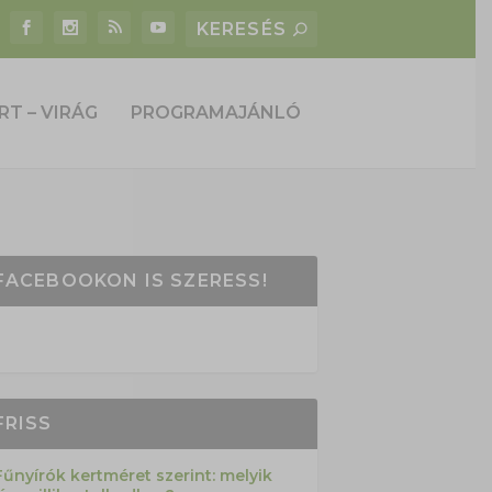
RT – VIRÁG
PROGRAMAJÁNLÓ
FACEBOOKON IS SZERESS!
FRISS
Fűnyírók kertméret szerint: melyik