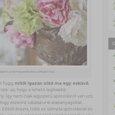
képen) a természetes esküvőkben hisz
l függ,
mitől igazán zöld ma egy esküvő
,
sze- az, hogy a lehető legkisebb
. Így nem csak egyszerű spórolásról van szó,
Hogy eszerint válasszunk alapanyagokat,
s. Ebből érezni, több ez szimpla spórolásnál és