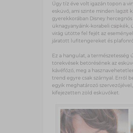
Úgy tíz éve volt igazán topon a vi
esküvő, ami szinte minden lagzit k
gyerekkorában Disney hercegnős 
üknagyanyáink-korabeli csipkék, ü
virág ütötte fel fejét az eseménye
járatott lufitengereket és plafonr
Ez a hangulat, a természetesség új
törekvések betörésének az esküvői
kávéfőző, meg a hasznavehetetlen
trend egyre csak szárnyal. Erről 
egyik meghatározó szervezőjével
kifejezetten zöld esküvőket.