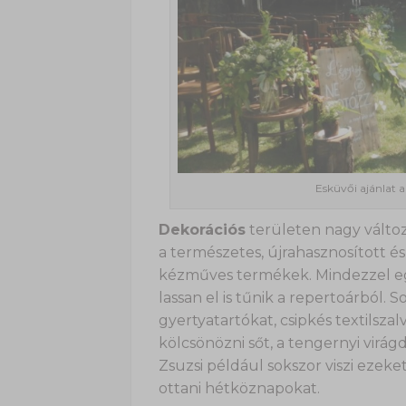
Esküvői ajánlat a 
Dekorációs
területen nagy változ
a természetes, újrahasznosított é
kézműves termékek. Mindezzel egy
lassan el is tűnik a repertoárból.
gyertyatartókat, csipkés textilsza
kölcsönözni sőt, a tengernyi virágd
Zsuzsi például sokszor viszi ezek
ottani hétköznapokat.