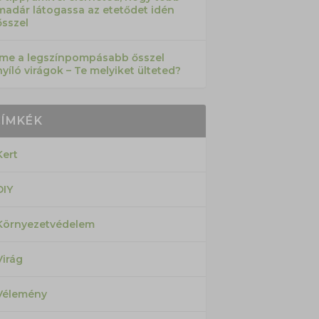
madár látogassa az etetődet idén
ősszel
Íme a legszínpompásabb ősszel
nyíló virágok – Te melyiket ülteted?
CÍMKÉK
Kert
DIY
Környezetvédelem
Virág
Vélemény