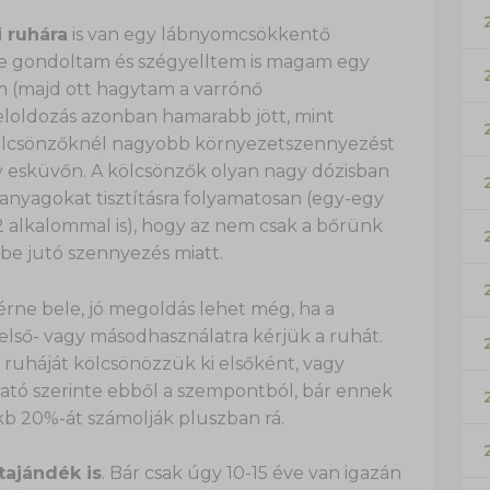
 ruhára
is van egy lábnyomcsökkentő
re gondoltam és szégyelltem is magam egy
m (majd ott hagytam a varrónő
eloldozás azonban hamarabb jött, mint
 kölcsönzőknél nagyobb környezetszennyezést
gy esküvőn. A kölcsönzők olyan nagy dózisban
anyagokat tisztításra folyamatosan (egy-egy
2 alkalommal is), hogy az nem csak a bőrünk
be jutó szennyezés miatt.
rne bele, jó megoldás lehet még, ha a
ső- vagy másodhasználatra kérjük a ruhát.
új ruháját kölcsönözzük ki elsőként, vagy
tó szerinte ebből a szempontból, bár ennek
r kb 20%-át számolják pluszban rá.
ajándék is
. Bár csak úgy 10-15 éve van igazán