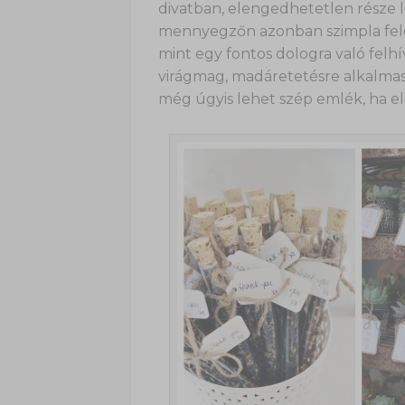
divatban, elengedhetetlen része 
mennyegzőn azonban szimpla feles
mint egy fontos dologra való felh
virágmag, madáretetésre alkalmas 
még úgyis lehet szép emlék, ha e