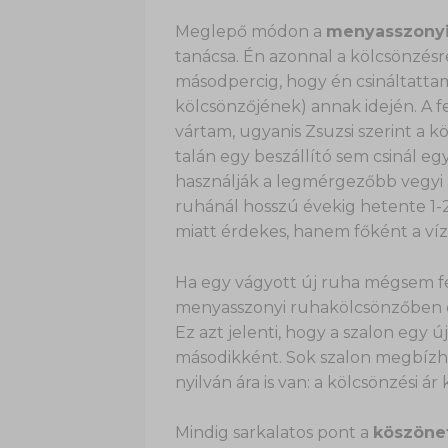
Meglepő módon a
menyasszonyi
tanácsa. Én azonnal a kölcsönzés
másodpercig, hogy én csináltatta
kölcsönzőjének) annak idején. A f
vártam, ugyanis Zsuzsi szerint a
talán egy beszállító sem csinál e
használják a legmérgezőbb vegyi 
ruhánál hosszú évekig hetente 1-
miatt érdekes, hanem főként a víz
Ha egy vágyott új ruha mégsem fé
menyasszonyi ruhakölcsönzőben el
Ez azt jelenti, hogy a szalon egy 
másodikként. Sok szalon megbízha
nyilván ára is van: a kölcsönzési á
Mindig sarkalatos pont a
köszönet