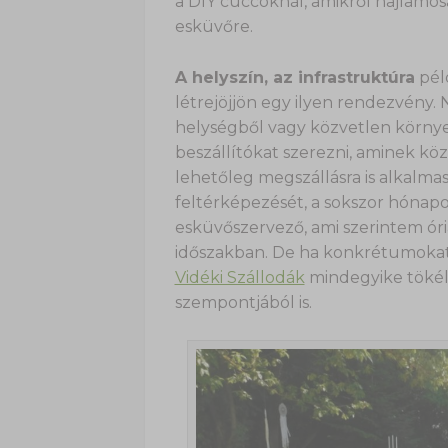
a DIY cuccoknál, amikről hajlamos
esküvőre.
A helyszín, az infrastruktúra
pél
létrejöjjön egy ilyen rendezvény
helységből vagy közvetlen környe
beszállítókat szerezni, aminek k
lehetőleg megszállásra is alkalmas
feltérképezését, a sokszor hónapok
esküvőszervező, ami szerintem óriá
időszakban. De ha konkrétumokat 
Vidéki Szállodák
mindegyike tökél
szempontjából is.