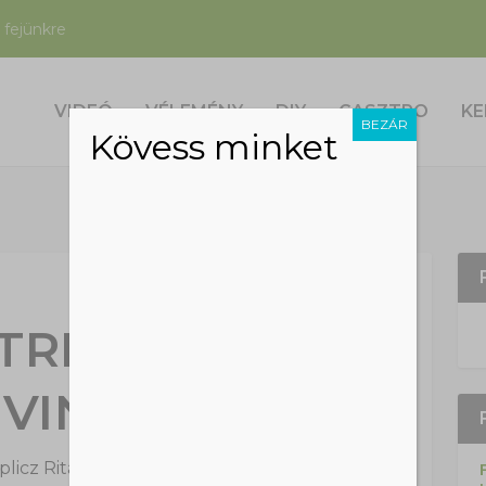
 fejünkre
VIDEÓ
VÉLEMÉNY
DIY
GASZTRO
KE
BEZÁR
Kövess minket
TREND: ZÖLD,
 VINTAGE
licz Rita
|