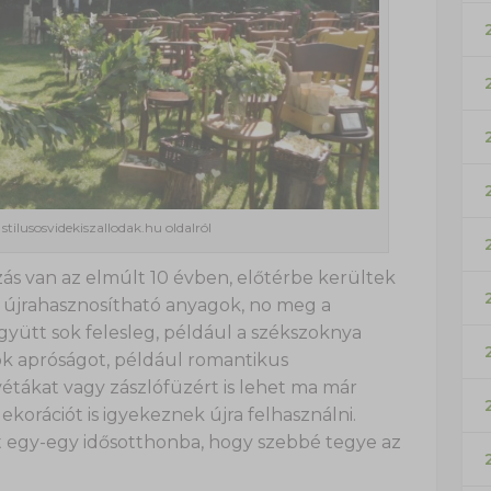
stilusosvidekiszallodak.hu oldalról
ás van az elmúlt 10 évben, előtérbe kerültek
s újrahasznosítható anyagok, no meg a
ütt sok felesleg, például a székszoknya
 Sok apróságot, például romantikus
lvétákat vagy zászlófüzért is lehet ma már
ekorációt is igyekeznek újra felhasználni.
et egy-egy idősotthonba, hogy szebbé tegye az