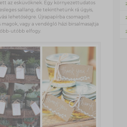
lett az esküvőknek. Egy környezettudatos
2
leges sallang, de tekinthetünk rá úgyis,
ívási lehetőségre. Újrapapírba csomagolt
magok, vagy a vendéglő házi birsalmasajtja
lőbb-utóbb elfogy.