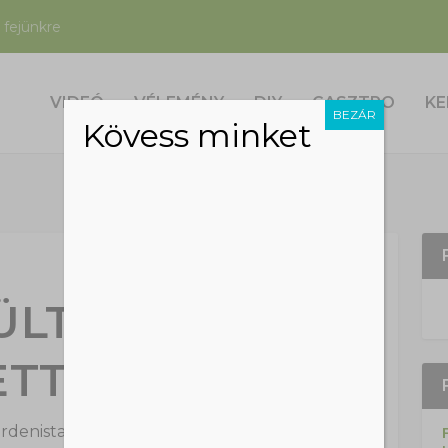
 fejünkre
VIDEÓ
VÉLEMÉNY
DIY
GASZTRO
KE
BEZÁR
Kövess minket
ÜLTESD TUJA
ETT MOST!
rdenista
|