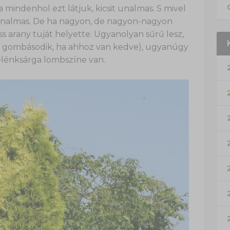
 mindenhol ezt látjuk, kicsit unalmas. S mivel
g unalmas. De ha nagyon, de nagyon-nagyon
s arany tuját helyette. Ugyanolyan sűrű lesz,
gombásodik, ha ahhoz van kedve), ugyanúgy
 élénksárga lombszíne van.