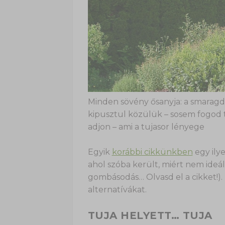
Minden sövény ősanyja: a smaragdtu
kipusztul közülük – sosem fogod 
adjon – ami a tujasor lényege
Egyik
korábbi cikkünkben
egy ily
ahol szóba került, miért nem ideá
gombásodás… Olvasd el a cikket!)
alternatívákat.
TUJA HELYETT… TUJA