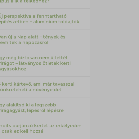
típus illik a telkedhez?
Új perspektíva a fenntartható
építészetben – alumínium tolóajtók
Van új a Nap alatt – tények és
tévhitek a napozásról
Így még biztosan nem ültettél
virágot – látványos ötletek kerti
ágyásokhoz
5 kerti kártevő, ami már tavasszal
tönkreteheti a növényeidet
Így alakítsd ki a legszebb
virágágyást, lépésről lépésre
Indíts burjánzó kertet az erkélyeden
– csak ez kell hozzá