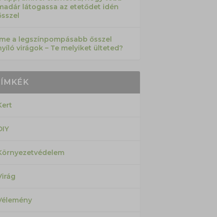
madár látogassa az etetődet idén
ősszel
Íme a legszínpompásabb ősszel
nyíló virágok – Te melyiket ülteted?
CÍMKÉK
Kert
DIY
Környezetvédelem
Virág
Vélemény