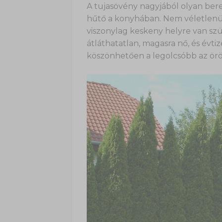
A tujasövény nagyjából olyan ber
hűtő a konyhában. Nem véletlenü
viszonylag keskeny helyre van sz
átláthatatlan, magasra nő, és év
köszönhetően a legolcsóbb az örö