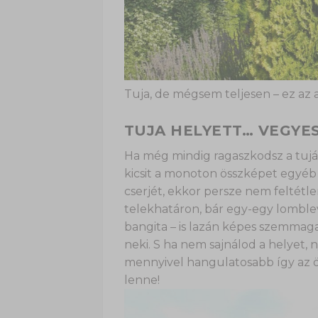
Tuja, de mégsem teljesen – ez az 
TUJA HELYETT… VEGYE
Ha még mindig ragaszkodsz a tuj
kicsit a monoton összképet egyéb
cserjét, ekkor persze nem feltétlen
telekhatáron, bár egy-egy lomblev
bangita – is lazán képes szemmagass
neki. S ha nem sajnálod a helyet, 
mennyivel hangulatosabb így az ö
lenne!