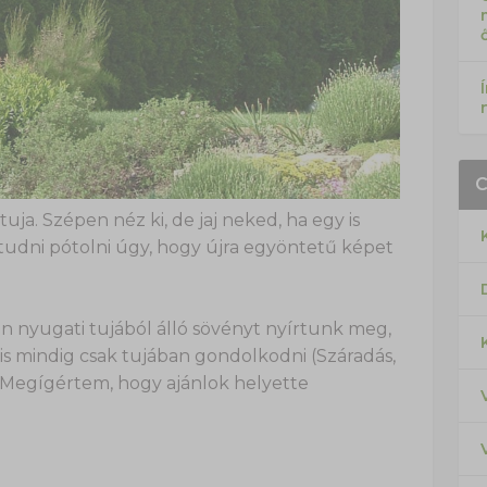
ja. Szépen néz ki, de jaj neked, ha egy is
tudni pótolni úgy, hogy újra egyöntetű képet
en nyugati tujából álló sövényt nyírtunk meg,
lis mindig csak tujában gondolkodni (Száradás,
. Megígértem, hogy ajánlok helyette