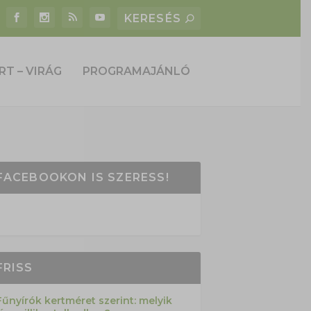
RT – VIRÁG
PROGRAMAJÁNLÓ
FACEBOOKON IS SZERESS!
FRISS
Fűnyírók kertméret szerint: melyik