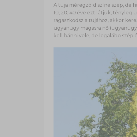
A tuja méregzöld színe szép, de ha
10, 20, 40 éve ezt látjuk, tényle
ragaszkodsz a tujához, akkor keres
ugyanúgy magasra nő (ugyanúgy 
kell bánni vele, de legalább szép