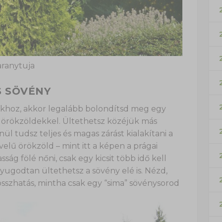
aranytuja
S SÖVÉNY
ákhoz, akkor legalább bolondítsd meg egy
 örökzöldekkel. Ültethetsz közéjük más
ül tudsz teljes és magas zárást kialakítani a
elű örökzöld – mint itt a képen a prágai
ág fölé nőni, csak egy kicsit több idő kell
nyugodtan ültethetsz a sövény elé is. Nézd,
sszhatás, mintha csak egy “sima” sövénysorod