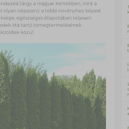
endezési tárgy a magyar kertekben, mint a
l olyan népszerű: a többi növényhez képest
üksége, egészséges állapotában teljesen
tizedek óta tartó tömegtermelésének
kzöldek közül.