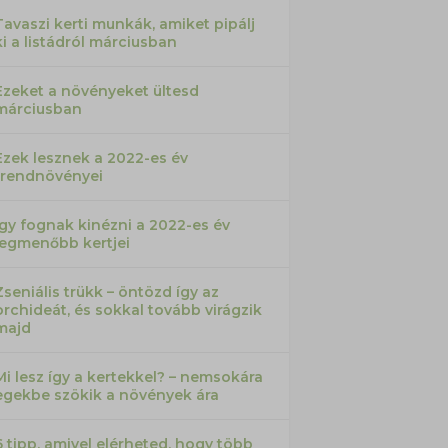
Tavaszi kerti munkák, amiket pipálj
ki a listádról márciusban
Ezeket a növényeket ültesd
márciusban
Ezek lesznek a 2022-es év
trendnövényei
Így fognak kinézni a 2022-es év
legmenőbb kertjei
Zseniális trükk – öntözd így az
orchideát, és sokkal tovább virágzik
majd
Mi lesz így a kertekkel? – nemsokára
egekbe szökik a növények ára
6 tipp, amivel elérheted, hogy több