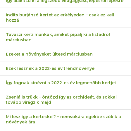
Így alakítsd ki a legszebb virágágyást, lépésről lépésre
Indíts burjánzó kertet az erkélyeden – csak ez kell
hozzá
Tavaszi kerti munkák, amiket pipálj ki a listádról
márciusban
Ezeket a növényeket ültesd márciusban
Ezek lesznek a 2022-es év trendnövényei
Így fognak kinézni a 2022-es év legmenőbb kertjei
Zseniális trükk – öntözd így az orchideát, és sokkal
tovább virágzik majd
Mi lesz így a kertekkel? – nemsokára egekbe szökik a
növények ára