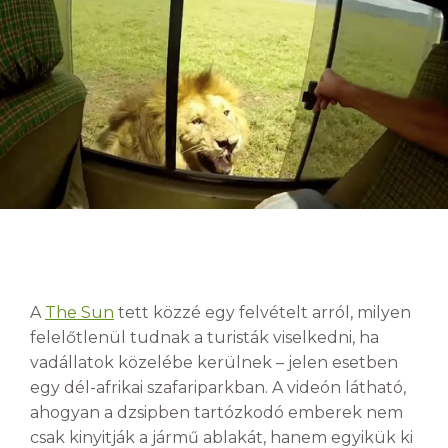
A
The Sun
tett közzé egy felvételt arról, milyen
felelőtlenül tudnak a turisták viselkedni, ha
vadállatok közelébe kerülnek – jelen esetben
egy dél-afrikai szafariparkban. A videón látható,
ahogyan a dzsipben tartózkodó emberek nem
csak kinyitják a jármű ablakát, hanem egyikük ki