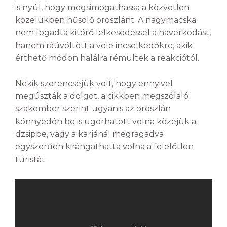
is nyúl, hogy megsimogathassa a közvetlen
közelükben hűsölő oroszlánt. A nagymacska
nem fogadta kitörő lelkesedéssel a haverkodást,
hanem ráüvöltött a vele incselkedőkre, akik
érthető módon halálra rémültek a reakciótól.
Nekik szerencséjük volt, hogy ennyivel
megúszták a dolgot, a cikkben megszólaló
szakember szerint ugyanis az oroszlán
könnyedén be is ugorhatott volna közéjük a
dzsipbe, vagy a karjánál megragadva
egyszerűen kirángathatta volna a felelőtlen
turistát.