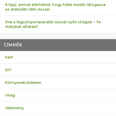
6 tipp, amivel elérheted, hogy több madár látogassa
az etetődet idén ősszel
Íme a legszínpompásabb ősszel nyíló virágok – Te
melyiket ülteted?
CÍMKÉK
Kert
DIY
Környezetvédelem
Virág
Vélemény