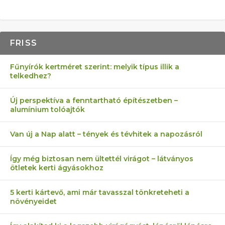
FRISS
Fűnyírók kertméret szerint: melyik típus illik a
telkedhez?
Új perspektíva a fenntartható építészetben –
alumínium tolóajtók
Van új a Nap alatt – tények és tévhitek a napozásról
Így még biztosan nem ültettél virágot – látványos
ötletek kerti ágyásokhoz
5 kerti kártevő, ami már tavasszal tönkreteheti a
növényeidet