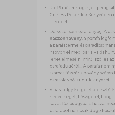
Kb. 16 méter magas, ez pedig ki
Guiness Rekordok Könyvében 
szerepel.
De közel sem ez a lényeg. A par
haszonnövény
, a parafa legf
a parafatermelés paradicsomán
nagyon él meg, bár a Vajdahuny
lehet elmesélni, miről szól ez a
parafadugóról… A parafa nem má
számos fásszárú növény szárán 
paratölgyből tudjuk kinyerni.
A paratölgy kérge elképesztő: 
nedvességet, hőszigetel, hangszi
kávét főz és ágyba is hozza. Boc
parafából nemcsak dugó készül,