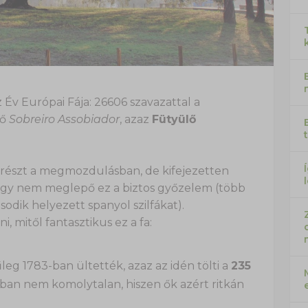
z Év Európai Fája: 26606 szavazattal a
lő
Sobreiro Assobiador
, azaz
Fütyülő
t részt a megmozdulásban, de kifejezetten
ogy nem meglepő ez a biztos győzelem (több
odik helyezett spanyol szilfákat).
, mitől fantasztikus ez a fa:
leg 1783-ban ültették, azaz az idén tölti a
235
ban nem komolytalan, hiszen ők azért ritkán