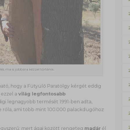
és ma is jobbára kézzel történik.
ató, hogy a Fütyülő Paratölgy kérgét eddig
 ezzel a
világ legfontosabb
igi legnagyobb termését 1991-ben adta,
e róla, ami több mint 100.000 palackdugóhoz
 egyszerű: mert ágai között rengeteg
madár
él