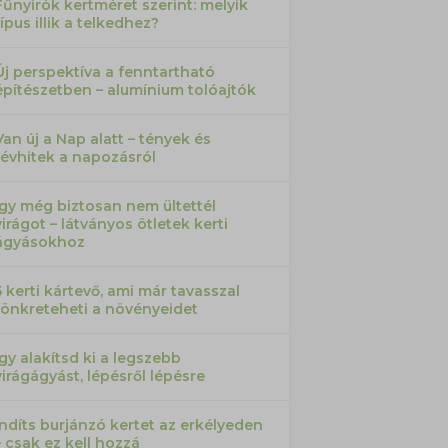
Fűnyírók kertméret szerint: melyik
típus illik a telkedhez?
Új perspektíva a fenntartható
építészetben – alumínium tolóajtók
Van új a Nap alatt – tények és
tévhitek a napozásról
Így még biztosan nem ültettél
virágot – látványos ötletek kerti
ágyásokhoz
5 kerti kártevő, ami már tavasszal
tönkreteheti a növényeidet
Így alakítsd ki a legszebb
virágágyást, lépésről lépésre
Indíts burjánzó kertet az erkélyeden
– csak ez kell hozzá