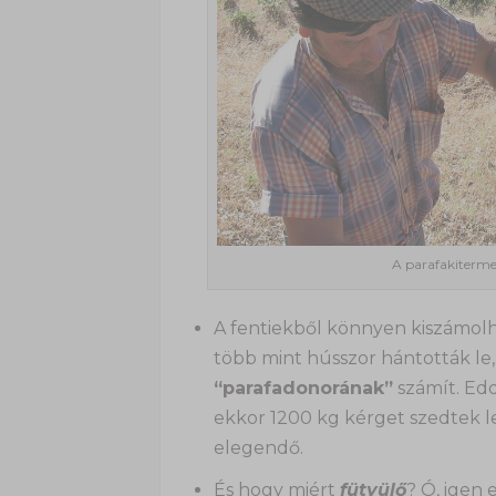
A parafakitermel
A fentiekből könnyen kiszámolh
több mint hússzor hántották le,
“parafadonorának”
számít. Edd
ekkor 1200 kg kérget szedtek l
elegendő.
És hogy miért
fütyülő
? Ó, igen