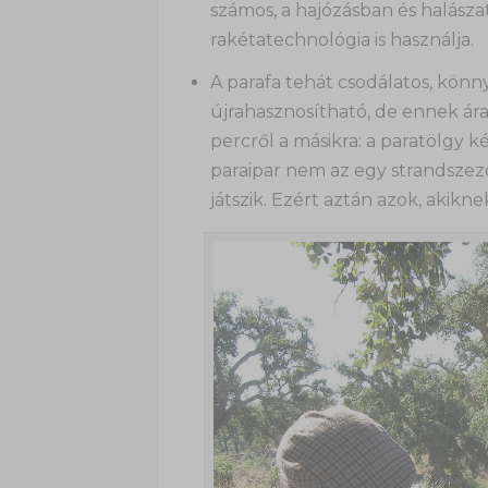
számos, a hajózásban és halászatb
rakétatechnológia is használja.
A parafa tehát csodálatos, könn
újrahasznosítható, de ennek ár
percről a másikra: a paratölgy 
paraipar nem az egy strandszez
játszik. Ezért aztán azok, akikn