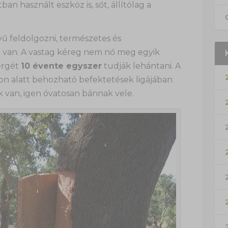
an használt eszköz is, sőt, állítólag a
yű feldolgozni, természetes és
a van. A vastag kéreg nem nő meg egyik
kérgét
10 évente egyszer
tudják lehántani. A
on alatt behozható befektetések ligájában
ek van, igen óvatosan bánnak vele.