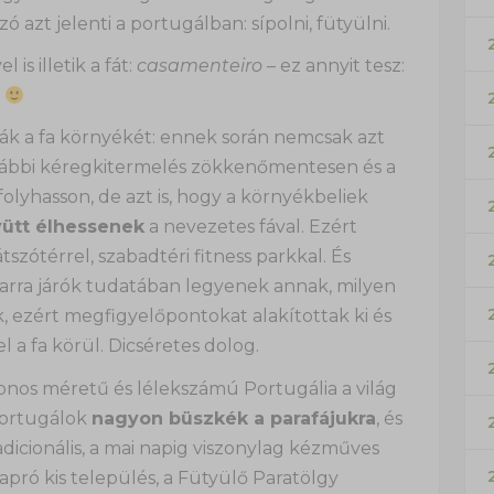
zó azt jelenti a portugálban: sípolni, fütyülni.
is illetik a fát:
casamenteiro
– ez annyit tesz:
?
k a fa környékét: ennek során nemcsak azt
ovábbi kéregkitermelés zökkenőmentesen és a
olyhasson, de azt is, hogy a környékbeliek
ütt élhessenek
a nevezetes fával. Ezért
tszótérrel, szabadtéri fitness parkkal. És
z arra járók tudatában legyenek annak, milyen
, ezért megfigyelőpontokat alakítottak ki és
l a fa körül. Dicséretes dolog.
nos méretű és lélekszámú Portugália a világ
portugálok
nagyon büszkék a parafájukra
, és
adicionális, a mai napig viszonylag kézműves
apró kis település, a Fütyülő Paratölgy