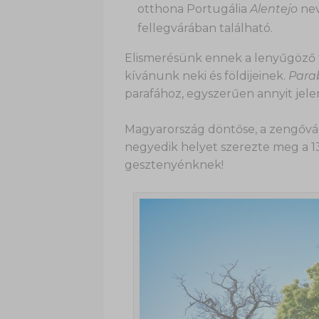
otthona Portugália
Alentejo
nev
fellegvárában található.
Elismerésünk ennek a lenyűgöző t
kívánunk neki és földijeinek.
Para
parafához, egyszerűen annyit jele
Magyarország döntőse, a zengővá
negyedik helyet szerezte meg a 1
gesztenyénknek!