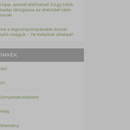
6 tipp, amivel elérheted, hogy több
madár látogassa az etetődet idén
ősszel
Íme a legszínpompásabb ősszel
nyíló virágok – Te melyiket ülteted?
CÍMKÉK
Kert
DIY
Környezetvédelem
Virág
Vélemény