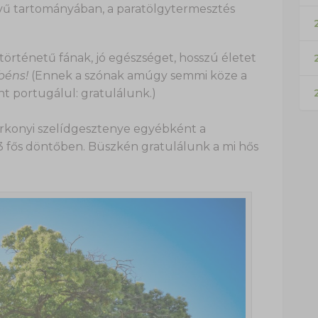
ű tartományában, a paratölgytermesztés
2
örténetű fának, jó egészséget, hosszú életet
béns!
(Ennek a szónak amúgy semmi köze a
nt portugálul: gratulálunk.)
rkonyi szelídgesztenye egyébként a
3 fős döntőben. Büszkén gratulálunk a mi hős