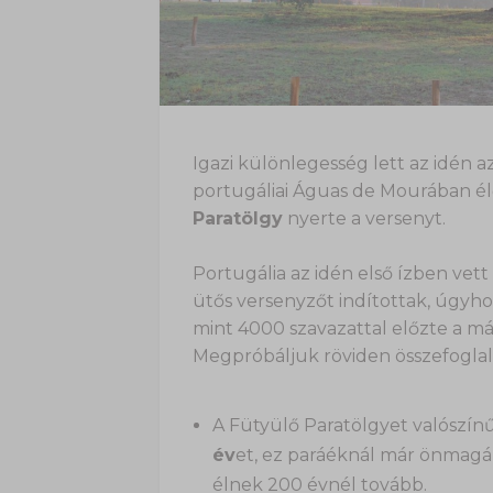
Igazi különlegesség lett az idén a
portugáliai Águas de Mourában é
Paratölgy
nyerte a versenyt.
Portugália az idén első ízben vet
ütős versenyzőt indítottak, úgyh
mint 4000 szavazattal előzte a más
Megpróbáljuk röviden összefoglalni
A Fütyülő Paratölgyet valószínű
év
et, ez paráéknál már önmagá
élnek 200 évnél tovább.