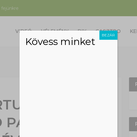
 fejünkre
VIDEÓ
VÉLEMÉNY
DIY
GASZTRO
KE
BEZÁR
Kövess minket
RTUGÁLIAI
Ő PARATÖLGY