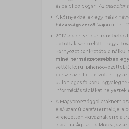
és dalol boldogan. Az
assobiar
s
A környékbeliek egy másik névvel 
házasságszerző
. Vajon miért…
2017 elején szépen rendbehoztá
tartották szem előtt, hogy a t
környezet tönkretétele nélkül f
minél természetesebben egy
vették körül pihenőövezettel, já
persze az is fontos volt, hogy a
különleges fa körül őgyelegnek
információs táblákat helyeztek e
A Magyarországgal csaknem azo
első számú parafatermelője, a 
kifejezetten vigyáznak erre a tr
iparágra. Águas de Moura, ez az 