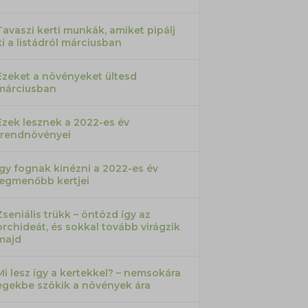
Tavaszi kerti munkák, amiket pipálj
ki a listádról márciusban
Ezeket a növényeket ültesd
márciusban
Ezek lesznek a 2022-es év
trendnövényei
Így fognak kinézni a 2022-es év
legmenőbb kertjei
Zseniális trükk – öntözd így az
orchideát, és sokkal tovább virágzik
majd
Mi lesz így a kertekkel? – nemsokára
egekbe szökik a növények ára