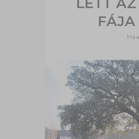
LETT AZ
FÁJA
Írta