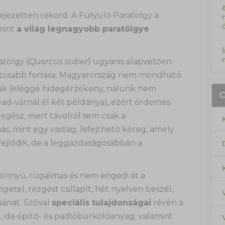
fejezetten rekord. A Fütyülő Paratölgy a
mint
a világ legnagyobb paratölgye
atölgy (
Quercus suber
) ugyanis alapvetően
ontosabb forrása. Magyarország nem mondható
ak (eléggé hidegérzékeny, nálunk nem
ad-várnál él két példánya), ezért érdemes
z egész, mert távolról sem csak a
s, mint egy vastag, lefejthető kéreg, amely
fejlődik, de a leggazdaságosabban a
könnyű, rugalmas és nem engedi át a
getel, rezgést csillapít, hét nyelven beszél,
sánat. Szóval
speciális tulajdonságai
révén a
 de építő- és padlóburkolóanyag, valamint