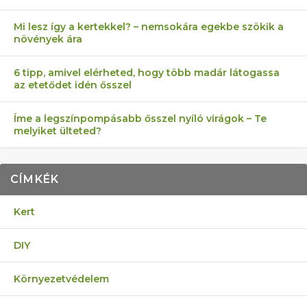
Mi lesz így a kertekkel? – nemsokára egekbe szökik a
növények ára
6 tipp, amivel elérheted, hogy több madár látogassa
az etetődet idén ősszel
Íme a legszínpompásabb ősszel nyíló virágok – Te
melyiket ülteted?
CÍMKÉK
Kert
DIY
Környezetvédelem