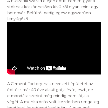
A huszadik század elején épült cementgyár a
silóknak köszönhetően kívülről olyan, mint egy
betonvár. Belülről pedig egész egyszerűen
lenyűgöző.
A Cement Factory-nak nevezett épületet az
építész már 40 éve alakítgatja és fejleszti, de
elmondása szerint még mindig nem látja a
végét. A munka óriási volt, kezdetben rengeteg
bontással és robbantással is járt. A meglévő