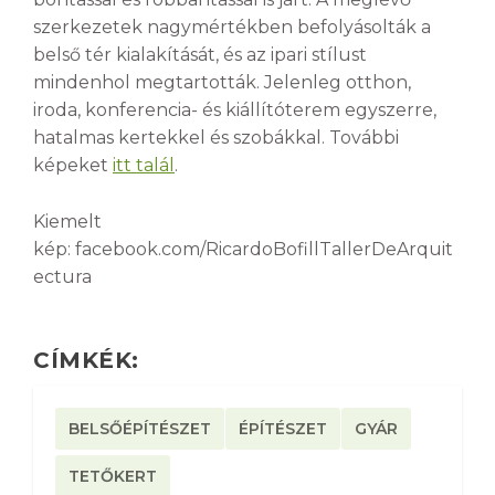
szerkezetek nagymértékben befolyásolták a
belső tér kialakítását, és az ipari stílust
mindenhol megtartották. Jelenleg otthon,
iroda, konferencia- és kiállítóterem egyszerre,
hatalmas kertekkel és szobákkal. További
képeket
itt talál
.
Kiemelt
kép: facebook.com/RicardoBofillTallerDeArquit
ectura
CÍMKÉK:
BELSŐÉPÍTÉSZET
ÉPÍTÉSZET
GYÁR
TETŐKERT