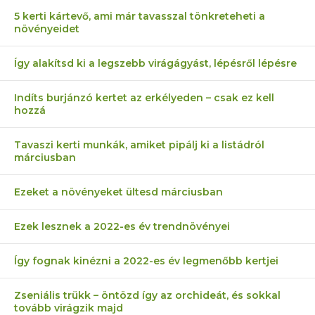
5 kerti kártevő, ami már tavasszal tönkreteheti a
növényeidet
Így alakítsd ki a legszebb virágágyást, lépésről lépésre
Indíts burjánzó kertet az erkélyeden – csak ez kell
hozzá
Tavaszi kerti munkák, amiket pipálj ki a listádról
márciusban
Ezeket a növényeket ültesd márciusban
Ezek lesznek a 2022-es év trendnövényei
Így fognak kinézni a 2022-es év legmenőbb kertjei
Zseniális trükk – öntözd így az orchideát, és sokkal
tovább virágzik majd