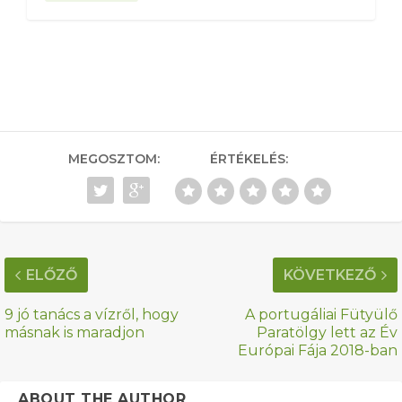
MEGOSZTOM:
ÉRTÉKELÉS:
ELŐZŐ
KÖVETKEZŐ
9 jó tanács a vízről, hogy
A portugáliai Fütyülő
másnak is maradjon
Paratölgy lett az Év
Európai Fája 2018-ban
ABOUT THE AUTHOR