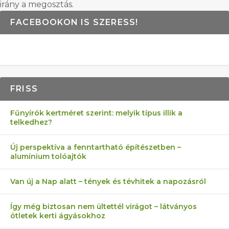
irány a megosztás.
FACEBOOKON IS SZERESS!
FRISS
Fűnyírók kertméret szerint: melyik típus illik a
telkedhez?
Új perspektíva a fenntartható építészetben –
alumínium tolóajtók
Van új a Nap alatt – tények és tévhitek a napozásról
Így még biztosan nem ültettél virágot – látványos
ötletek kerti ágyásokhoz