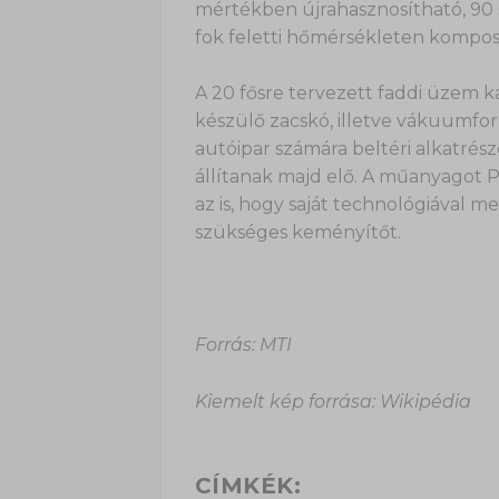
mértékben újrahasznosítható, 90 s
fok feletti hőmérsékleten kompo
A 20 fősre tervezett faddi üzem 
készülő zacskó, illetve vákuumfor
autóipar számára beltéri alkatrész
állítanak majd elő. A műanyagot 
az is, hogy saját technológiával 
szükséges keményítőt.
Forrás: MTI
Kiemelt kép forrása: Wikipédia
CÍMKÉK: