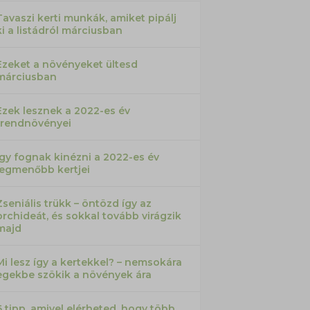
Tavaszi kerti munkák, amiket pipálj
ki a listádról márciusban
Ezeket a növényeket ültesd
márciusban
Ezek lesznek a 2022-es év
trendnövényei
Így fognak kinézni a 2022-es év
legmenőbb kertjei
Zseniális trükk – öntözd így az
orchideát, és sokkal tovább virágzik
majd
Mi lesz így a kertekkel? – nemsokára
egekbe szökik a növények ára
6 tipp, amivel elérheted, hogy több