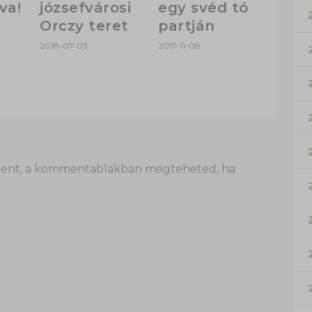
va!
józsefvárosi
egy svéd tó
Orczy teret
partján
2018-07-03
2017-11-08
 itt lent, a kommentablakban megteheted, ha