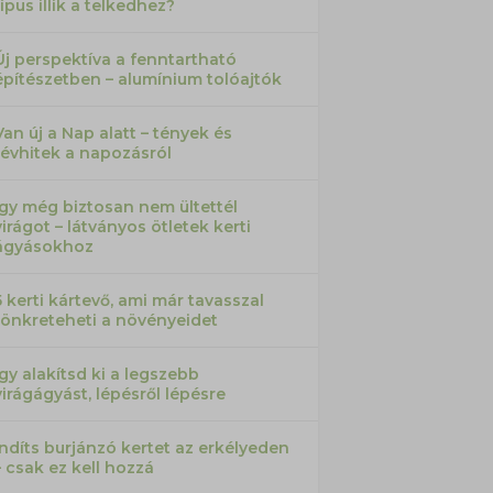
típus illik a telkedhez?
Új perspektíva a fenntartható
építészetben – alumínium tolóajtók
Van új a Nap alatt – tények és
tévhitek a napozásról
Így még biztosan nem ültettél
virágot – látványos ötletek kerti
ágyásokhoz
5 kerti kártevő, ami már tavasszal
tönkreteheti a növényeidet
Így alakítsd ki a legszebb
virágágyást, lépésről lépésre
Indíts burjánzó kertet az erkélyeden
– csak ez kell hozzá