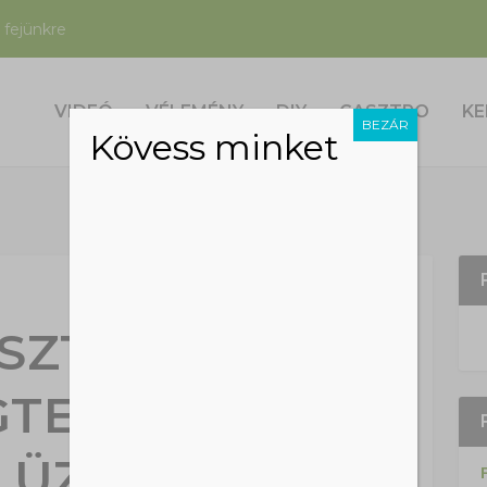
 fejünkre
VIDEÓ
VÉLEMÉNY
DIY
GASZTRO
KE
BEZÁR
Kövess minket
SZTÁLHATÓ
TERMÉKEKET
 ÜZEM ÉPÜL