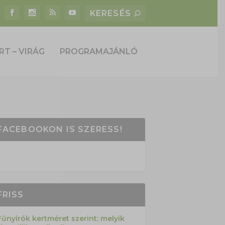
RT – VIRÁG
PROGRAMAJÁNLÓ
FACEBOOKON IS SZERESS!
FRISS
Fűnyírók kertméret szerint: melyik