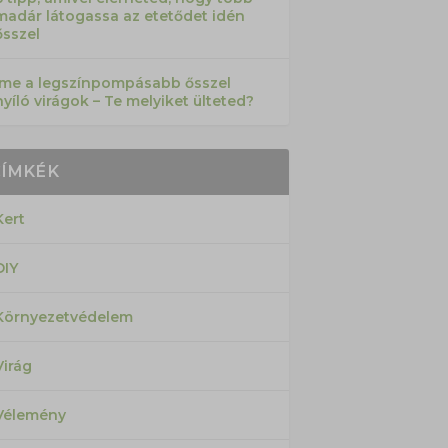
madár látogassa az etetődet idén
ősszel
Íme a legszínpompásabb ősszel
nyíló virágok – Te melyiket ülteted?
CÍMKÉK
Kert
DIY
Környezetvédelem
Virág
Vélemény