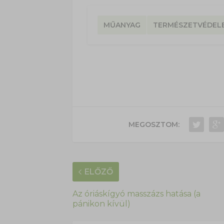
MŰANYAG
TERMÉSZETVÉDEL
MEGOSZTOM:
ELŐZŐ
Az óriáskígyó masszázs hatása (a
pánikon kívül)