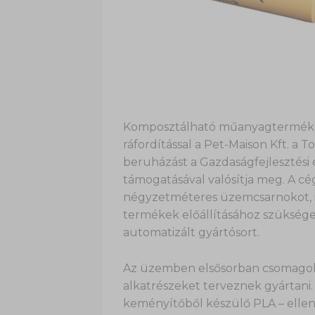
Komposztálható műanyagtermékeke
ráfordítással a Pet-Maison Kft. a T
beruházást a Gazdaságfejlesztési 
támogatásával valósítja meg. A cé
négyzetméteres üzemcsarnokot, id
termékek előállításához szükséges
automatizált gyártósort.
Az üzemben elsősorban csomagoló
alkatrészeket terveznek gyártani
keményítőből készülő PLA – elle