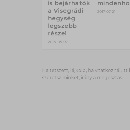
is bejárhatók
mindenho
a Visegrádi-
2017-07-21
hegység
legszebb
részei
2018-05-07
Ha tetszett, lájkold, ha vitatkoznál,
szeretsz minket, irány a megosztás.