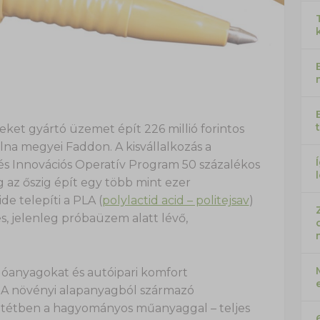
t gyártó üzemet épít 226 millió forintos
olna megyei Faddon. A kisvállalkozás a
és Innovációs Operatív Program 50 százalékos
g az őszig épít egy több mint ezer
e telepíti a PLA (
polylactid acid – politejsav
)
, jelenleg próbaüzem alatt lévő,
anyagokat és autóipari komfort
. A növényi alapanyagból származó
ntétben a hagyományos műanyaggal – teljes