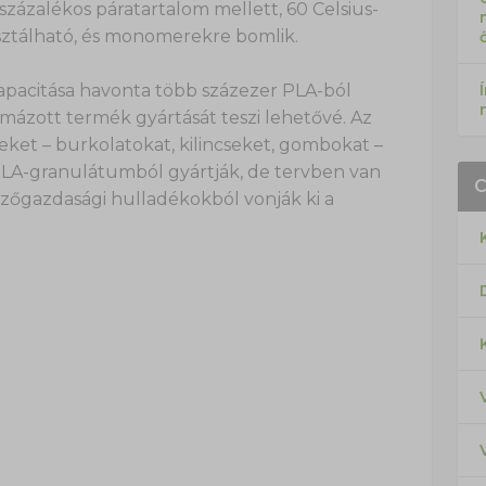
zázalékos páratartalom mellett, 60 Celsius-
sztálható, és monomerekre bomlik.
kapacitása havonta több százezer PLA-ból
mázott termék gyártását teszi lehetővé. Az
eket – burkolatokat, kilincseket, gombokat –
PLA-granulátumból gyártják, de tervben van
mezőgazdasági hulladékokból vonják ki a