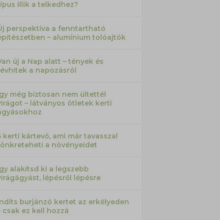
típus illik a telkedhez?
Új perspektíva a fenntartható
építészetben – alumínium tolóajtók
Van új a Nap alatt – tények és
tévhitek a napozásról
Így még biztosan nem ültettél
virágot – látványos ötletek kerti
ágyásokhoz
5 kerti kártevő, ami már tavasszal
tönkreteheti a növényeidet
Így alakítsd ki a legszebb
virágágyást, lépésről lépésre
Indíts burjánzó kertet az erkélyeden
– csak ez kell hozzá