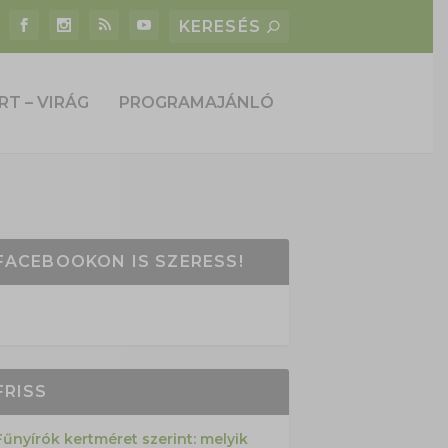
RT – VIRÁG
PROGRAMAJÁNLÓ
FACEBOOKON IS SZERESS!
FRISS
Fűnyírók kertméret szerint: melyik