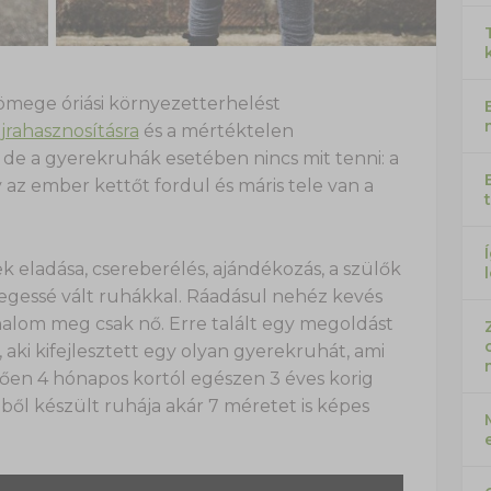
tömege óriási környezetterhelést
jrahasznosításra
és a mértéktelen
, de a gyerekruhák esetében nincs mit tenni: a
az ember kettőt fordul és máris tele van a
ek eladása, csereberélés, ajándékozás, a szülők
legessé vált ruhákkal. Ráadásul nehéz kevés
halom meg csak nő. Erre talált egy megoldást
, aki kifejlesztett egy olyan gyerekruhát, ami
en 4 hónapos kortól egészen 3 éves korig
ilből készült ruhája akár 7 méretet is képes