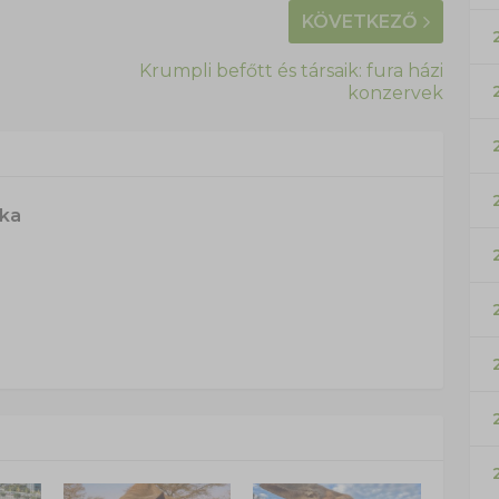
KÖVETKEZŐ
Krumpli befőtt és társaik: fura házi
konzervek
ska