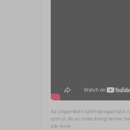
Az origamikén széthajtogatható ru
szorul, de az óriási dolog lenne, 
pár évre.