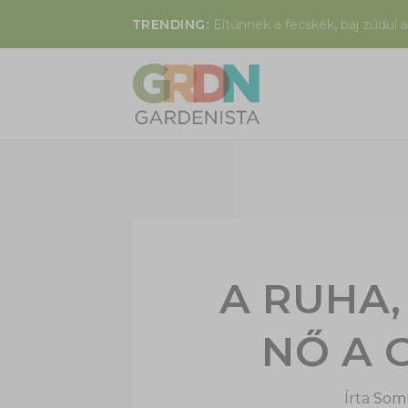
TRENDING:
Eltűnnek a fecskék, baj zúdul a
A RUHA,
NŐ A 
Írta
Soml