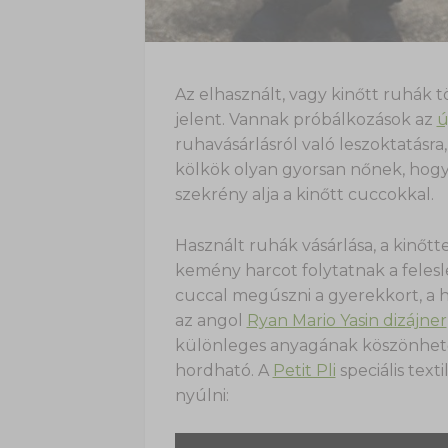
Az elhasznált, vagy kinőtt ruhák 
jelent. Vannak próbálkozások az
ú
ruhavásárlásról való leszoktatásra
kölkök olyan gyorsan nőnek, hogy 
szekrény alja a kinőtt cuccokkal.
Használt ruhák vásárlása, a kinőtt
kemény harcot folytatnak a feles
cuccal megúszni a gyerekkort, a 
az angol
Ryan Mario Yasin dizájner
különleges anyagának köszönhető
hordható. A
Petit Pli
speciális text
nyúlni: