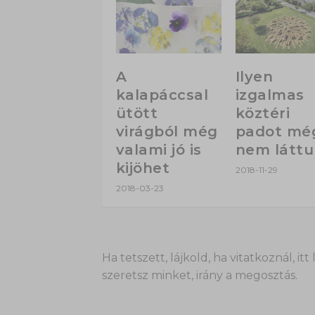
A
Ilyen
kalapáccsal
izgalmas
ütött
köztéri
virágból még
padot mé
valami jó is
nem látt
kijöhet
2018-11-29
2018-03-23
Ha tetszett, lájkold, ha vitatkoznál,
szeretsz minket, irány a megosztás.