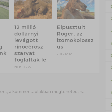
12 millió
Elpusztult
dollárnyi
Roger, az
levágott
izomokolossz
g
rinocérosz
us
unk
szarvat
2018-12-12
foglaltak le
2018-08-22
 itt lent, a kommentablakban megteheted, ha