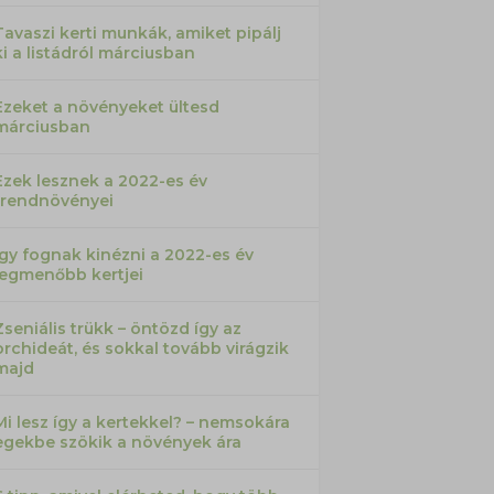
Tavaszi kerti munkák, amiket pipálj
ki a listádról márciusban
Ezeket a növényeket ültesd
márciusban
Ezek lesznek a 2022-es év
trendnövényei
Így fognak kinézni a 2022-es év
legmenőbb kertjei
Zseniális trükk – öntözd így az
orchideát, és sokkal tovább virágzik
majd
Mi lesz így a kertekkel? – nemsokára
egekbe szökik a növények ára