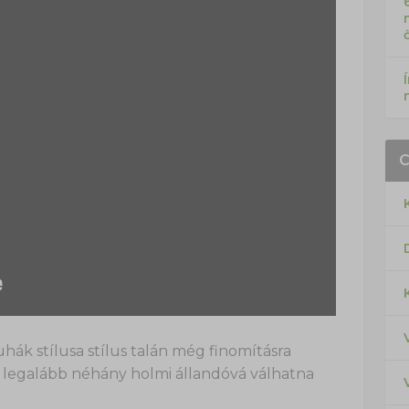
hák stílusa stílus talán még finomításra
ha legalább néhány holmi állandóvá válhatna