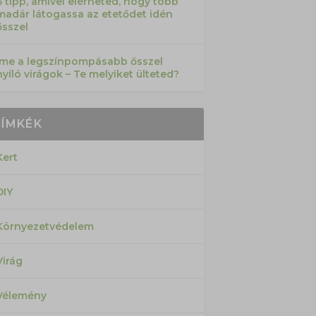
6 tipp, amivel elérheted, hogy több
madár látogassa az etetődet idén
ősszel
Íme a legszínpompásabb ősszel
nyíló virágok – Te melyiket ülteted?
CÍMKÉK
Kert
DIY
Környezetvédelem
Virág
Vélemény