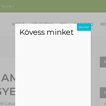
 fejünkre
VIDEÓ
VÉLEMÉNY
DIY
GASZTRO
KE
BEZÁR
Kövess minket
 AMI EGYÜTT
GYEREKKEL
ói Galuska
|