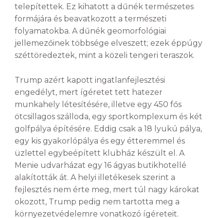
telepítettek. Ez kihatott a dűnék természetes
formájára és beavatkozott a természeti
folyamatokba. A dűnék geomorfológiai
jellemezőinek többsége elveszett; ezek éppúgy
széttöredeztek, mint a közeli tengeri teraszok.
Trump azért kapott ingatlanfejlesztési
engedélyt, mert ígéretet tett hatezer
munkahely létesítésére, illetve egy 450 fős
ötcsillagos szálloda, egy sportkomplexum és két
golfpálya építésére. Eddig csak a 18 lyukú pálya,
egy kis gyakorlópálya és egy étteremmel és
üzlettel egybeépített klubház készült el. A
Menie udvarházat egy 16 ágyas butikhotellé
alakították át. A helyi illetékesek szerint a
fejlesztés nem érte meg, mert túl nagy károkat
okozott, Trump pedig nem tartotta meg a
környezetvédelemre vonatkozó ígéreteit.