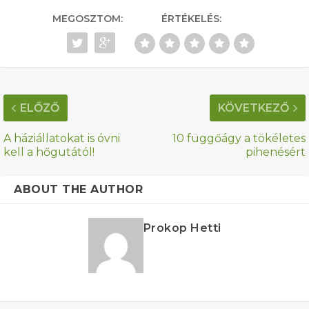
MEGOSZTOM:
ÉRTÉKELÉS:
ELŐZŐ
KÖVETKEZŐ
A háziállatokat is óvni
10 függőágy a tökéletes
kell a hőgutától!
pihenésért
ABOUT THE AUTHOR
Prokop Hetti