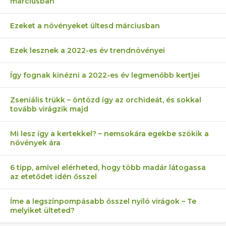
márciusban
Ezeket a növényeket ültesd márciusban
Ezek lesznek a 2022-es év trendnövényei
Így fognak kinézni a 2022-es év legmenőbb kertjei
Zseniális trükk – öntözd így az orchideát, és sokkal
tovább virágzik majd
Mi lesz így a kertekkel? – nemsokára egekbe szökik a
növények ára
6 tipp, amivel elérheted, hogy több madár látogassa
az etetődet idén ősszel
Íme a legszínpompásabb ősszel nyíló virágok – Te
melyiket ülteted?