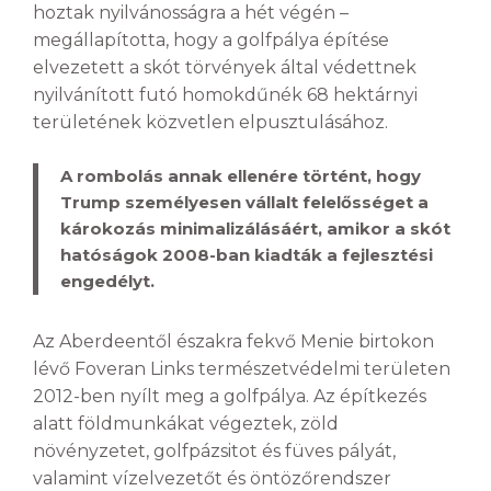
hoztak nyilvánosságra a hét végén –
megállapította, hogy a golfpálya építése
elvezetett a skót törvények által védettnek
nyilvánított futó homokdűnék 68 hektárnyi
területének közvetlen elpusztulásához.
A rombolás annak ellenére történt, hogy
Trump személyesen vállalt felelősséget a
károkozás minimalizálásáért, amikor a skót
hatóságok 2008-ban kiadták a fejlesztési
engedélyt.
Az Aberdeentől északra fekvő Menie birtokon
lévő Foveran Links természetvédelmi területen
2012-ben nyílt meg a golfpálya. Az építkezés
alatt földmunkákat végeztek, zöld
növényzetet, golfpázsitot és füves pályát,
valamint vízelvezetőt és öntözőrendszer