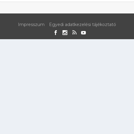
Impresszum
Egyedi adatkezelési tájékoztató