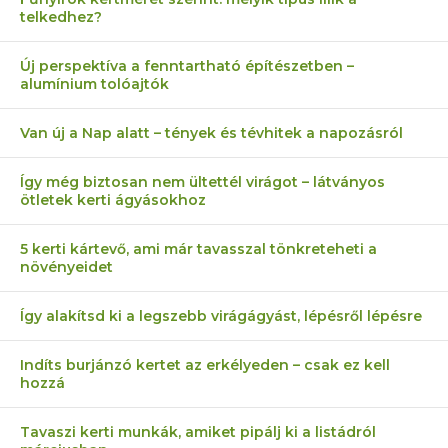
telkedhez?
Új perspektíva a fenntartható építészetben –
alumínium tolóajtók
Van új a Nap alatt – tények és tévhitek a napozásról
Így még biztosan nem ültettél virágot – látványos
ötletek kerti ágyásokhoz
5 kerti kártevő, ami már tavasszal tönkreteheti a
növényeidet
Így alakítsd ki a legszebb virágágyást, lépésről lépésre
Indíts burjánzó kertet az erkélyeden – csak ez kell
hozzá
Tavaszi kerti munkák, amiket pipálj ki a listádról