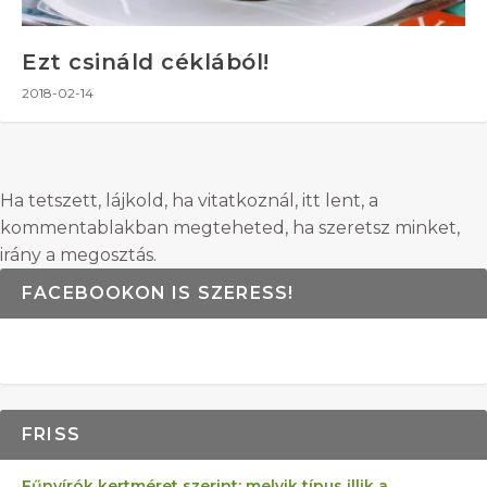
Ezt csináld céklából!
2018-02-14
Ha tetszett, lájkold, ha vitatkoznál, itt lent, a
kommentablakban megteheted, ha szeretsz minket,
irány a megosztás.
FACEBOOKON IS SZERESS!
FRISS
Fűnyírók kertméret szerint: melyik típus illik a