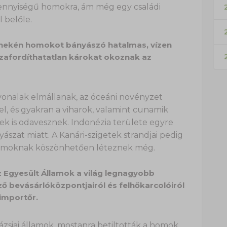
nnyiségű homokra, ám még egy családi
2
 belőle.
fenekén homokot bányászó hatalmas, vízen
zafordíthatatlan károkat okoznak az
vonalak elmállanak, az óceáni növényzet
el, és gyakran a viharok, valamint cunamik
ek is odavesznek. Indonézia területe egyre
szat miatt. A Kanári-szigetek strandjai pedig
homoknak köszönhetően léteznek még.
az Egyesült Államok a világ legnagyobb
 bevásárlóközpontjairól és felhőkarcolóiról
importőr.
ázsiai államok, mostanra betiltották a homok