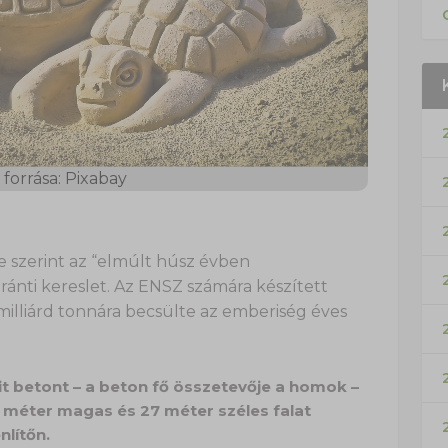
forrása: Pixabay
e szerint az “elmúlt húsz évben
nti kereslet. Az ENSZ számára készített
illiárd tonnára becsülte az emberiség éves
it betont – a beton fő összetevője a homok –
7 méter magas és 27 méter széles falat
nlítőn.