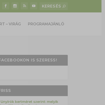
RT – VIRÁG
PROGRAMAJÁNLÓ
FACEBOOKON IS SZERESS!
FRISS
Fűnyírók kertméret szerint: melyik