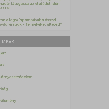
madár látogassa az etetődet idén
ősszel
Íme a legszínpompásabb ősszel
nyíló virágok – Te melyiket ülteted?
CÍMKÉK
Kert
DIY
Környezetvédelem
Virág
Vélemény