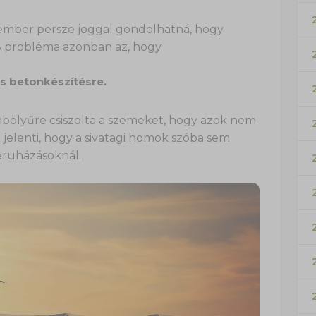
z ember persze joggal gondolhatná, hogy
 A probléma azonban az, hogy
s betonkészítésre.
mbölyűre csiszolta a szemeket, hogy azok nem
 jelenti, hogy a sivatagi homok szóba sem
beruházásoknál.