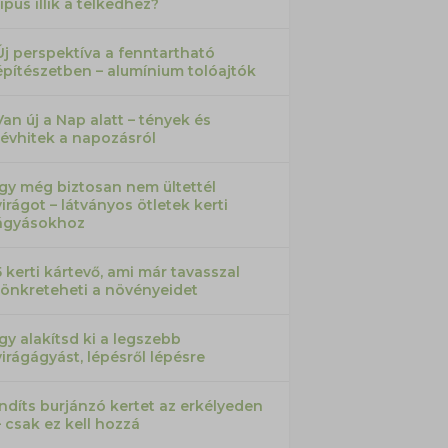
típus illik a telkedhez?
Új perspektíva a fenntartható
építészetben – alumínium tolóajtók
Van új a Nap alatt – tények és
tévhitek a napozásról
Így még biztosan nem ültettél
virágot – látványos ötletek kerti
ágyásokhoz
5 kerti kártevő, ami már tavasszal
tönkreteheti a növényeidet
Így alakítsd ki a legszebb
virágágyást, lépésről lépésre
Indíts burjánzó kertet az erkélyeden
– csak ez kell hozzá