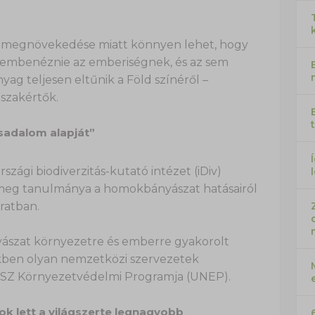
us megnövekedése miatt könnyen lehet, hogy
embenéznie az emberiségnek, és az sem
yag teljesen eltűnik a Föld színéről –
szakértők.
sadalom alapját”
zági biodiverzitás-kutató intézet (iDiv)
 meg tanulmánya a homokbányászat hatásairól
ratban.
ászat környezetre és emberre gyakorolt
kben olyan nemzetközi szervezetek
ENSZ Környezetvédelmi Programja (UNEP).
k lett a világszerte legnagyobb