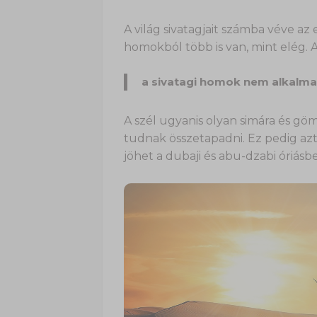
A világ sivatagjait számba véve a
homokból több is van, mint elég.
a sivatagi homok nem alkalma
A szél ugyanis olyan simára és gö
tudnak összetapadni. Ez pedig azt
jöhet a dubaji és abu-dzabi óriás