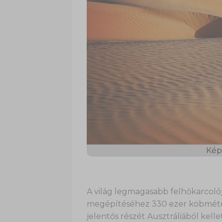
Kép 
A világ legmagasabb felhőkarcolój
megépítéséhez 330 ezer köbméter
jelentős részét Ausztráliából kel