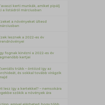
Tavaszi kerti munkák, amiket pipálj
ki a listádról márciusban
Ezeket a növényeket ültesd
márciusban
Ezek lesznek a 2022-es év
trendnövényei
Így fognak kinézni a 2022-es év
legmenőbb kertjei
Zseniális trükk – öntözd így az
orchideát, és sokkal tovább virágzik
majd
Mi lesz így a kertekkel? – nemsokára
egekbe szökik a növények ára
6 tipp, amivel elérheted, hogy több