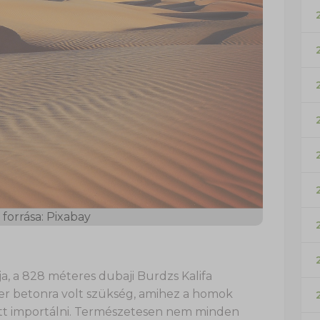
forrása: Pixabay
a, a 828 méteres dubaji Burdzs Kalifa
 betonra volt szükség, amihez a homok
lett importálni. Természetesen nem minden