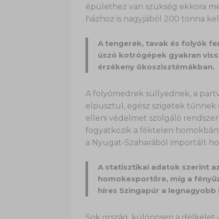
épülethez van szükség ekkora me
házhoz is nagyjából 200 tonna kell
A tengerek, tavak és folyók 
úszó kotrógépek gyakran viss
érzékeny ökoszisztémákban.
A folyómedrek süllyednek, a part
elpusztul, egész szigetek tűnnek 
elleni védelmet szolgáló rendszer
fogyatkozik a féktelen homokbányá
a Nyugat-Szaharából importált 
A statisztikai adatok szerint 
homokexportőre, míg a fényűző
híres Szingapúr a legnagyobb 
Sok ország, különösen a délkelet-