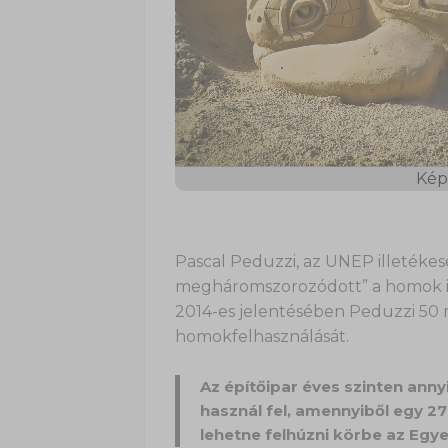
Kép 
Pascal Peduzzi, az UNEP illetékes
megháromszorozódott” a homok irá
2014-es jelentésében Peduzzi 50 m
homokfelhasználását.
Az építőipar éves szinten anny
használ fel, amennyiből egy 2
lehetne felhúzni körbe az Egye