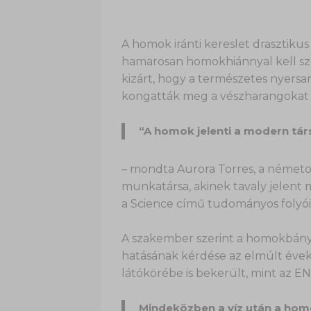
A homok iránti kereslet drasztik
hamarosan homokhiánnyal kell sz
kizárt, hogy a természetes nyersan
kongatták meg a vészharangokat 
“A homok jelenti a modern tár
– mondta Aurora Torres, a németors
munkatársa, akinek tavaly jelent
a Science című tudományos folyói
A szakember szerint a homokbány
hatásának kérdése az elmúlt éve
látókörébe is bekerült, mint az 
Mindeközben a víz után a homo