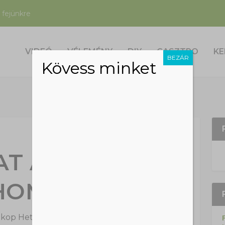
 fejünkre
VIDEÓ
VÉLEMÉNY
DIY
GASZTRO
KE
BEZÁR
Kövess minket
AT A FÖLDRŐL
HOMOK
kop Hetti
|