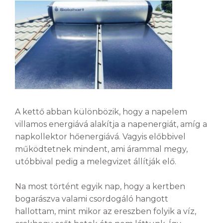
A kettő abban különbözik, hogy a napelem
villamos energiává alakítja a napenergiát, amíg a
napkollektor hőenergiává. Vagyis előbbivel
működtetnek mindent, ami árammal megy,
utóbbival pedig a melegvizet állítják elő.
Na most történt egyik nap, hogy a kertben
bogarászva valami csordogáló hangott
hallottam, mint mikor az ereszben folyik a víz,