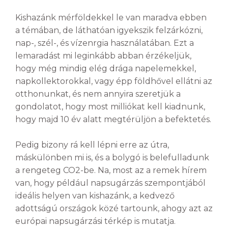
Kishazánk mérföldekkel le van maradva ebben
a témában, de láthatóan igyekszik felzárkózni,
nap-, szél-, és vízenrgia használatában. Ezt a
lemaradást mi leginkább abban érzékeljük,
hogy még mindig elég drága napelemekkel,
napkollektorokkal, vagy épp földhővel ellátni az
otthonunkat, és nem annyira szeretjük a
gondolatot, hogy most milliókat kell kiadnunk,
hogy majd 10 év alatt megtérüljön a befektetés.
Pedig bizony rá kell lépni erre az útra,
máskülönben mi is, és a bolygó is belefulladunk
a rengeteg CO2-be. Na, most az a remek hírem
van, hogy például napsugárzás szempontjából
ideális helyen van kishazánk, a kedvező
adottságú országok közé tartounk, ahogy azt az
európai napsugárzási térkép is mutatja.