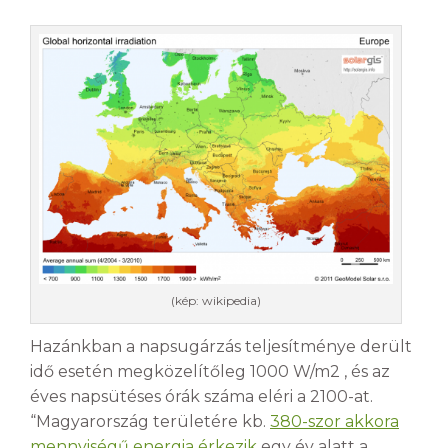
(kép: wikipedia)
Hazánkban a napsugárzás teljesítménye derült
idő esetén megközelítőleg 1000 W/m
2
, és az
éves napsütéses órák száma eléri a 2100-at.
“Magyarország területére kb.
380-szor akkora
mennyiségű energia érkezik
egy év alatt a