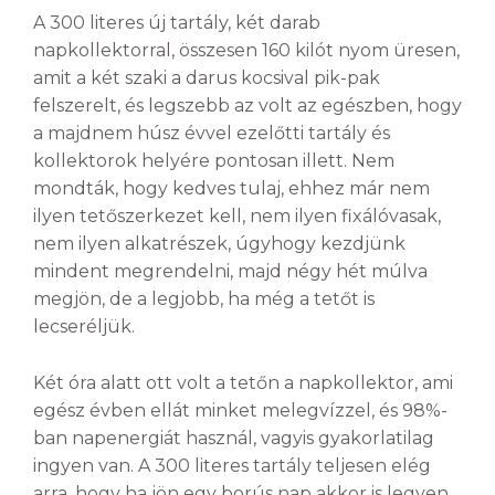
A 300 literes új tartály, két darab
napkollektorral, összesen 160 kilót nyom üresen,
amit a két szaki a darus kocsival pik-pak
felszerelt, és legszebb az volt az egészben, hogy
a majdnem húsz évvel ezelőtti tartály és
kollektorok helyére pontosan illett. Nem
mondták, hogy kedves tulaj, ehhez már nem
ilyen tetőszerkezet kell, nem ilyen fixálóvasak,
nem ilyen alkatrészek, úgyhogy kezdjünk
mindent megrendelni, majd négy hét múlva
megjön, de a legjobb, ha még a tetőt is
lecseréljük.
Két óra alatt ott volt a tetőn a napkollektor, ami
egész évben ellát minket melegvízzel, és 98%-
ban napenergiát használ, vagyis gyakorlatilag
ingyen van. A 300 literes tartály teljesen elég
arra, hogy ha jön egy borús nap akkor is legyen