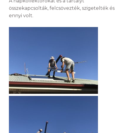
A napkollektorokat és a tartályt
összekapcsolták, felcsövezték, szigetelték és
ennyi volt.