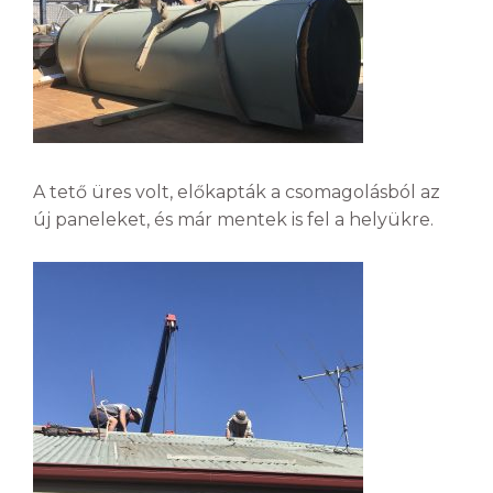
A tető üres volt, előkapták a csomagolásból az
új paneleket, és már mentek is fel a helyükre.