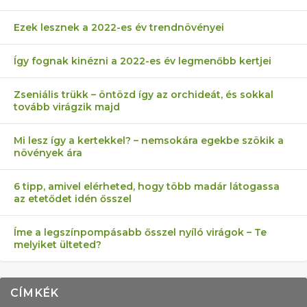
Ezek lesznek a 2022-es év trendnövényei
Így fognak kinézni a 2022-es év legmenőbb kertjei
Zseniális trükk – öntözd így az orchideát, és sokkal
tovább virágzik majd
Mi lesz így a kertekkel? – nemsokára egekbe szökik a
növények ára
6 tipp, amivel elérheted, hogy több madár látogassa
az etetődet idén ősszel
Íme a legszínpompásabb ősszel nyíló virágok – Te
melyiket ülteted?
CÍMKÉK