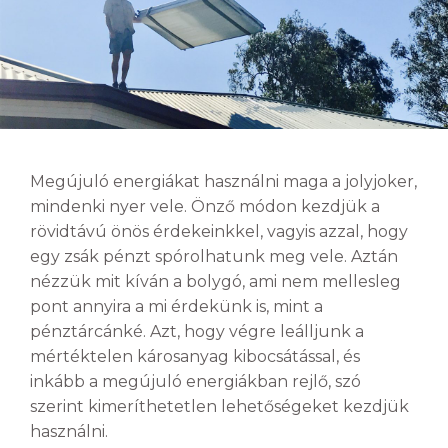
Megújuló energiákat használni maga a jolyjoker,
mindenki nyer vele. Önző módon kezdjük a
rövidtávú önös érdekeinkkel, vagyis azzal, hogy
egy zsák pénzt spórolhatunk meg vele. Aztán
nézzük mit kíván a bolygó, ami nem mellesleg
pont annyira a mi érdekünk is, mint a
pénztárcánké. Azt, hogy végre leálljunk a
mértéktelen károsanyag kibocsátással, és
inkább a megújuló energiákban rejlő, szó
szerint kimeríthetetlen lehetőségeket kezdjük
használni.