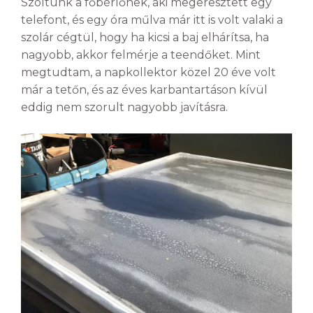
Szóltunk a főbérlőnek, aki megeresztett egy
telefont, és egy óra műlva már itt is volt valaki a
szolár cégtül, hogy ha kicsi a baj elhárítsa, ha
nagyobb, akkor felmérje a teendőket. Mint
megtudtam, a napkollektor közel 20 éve volt
már a tetőn, és az éves karbantartáson kívül
eddig nem szorult nagyobb javításra.