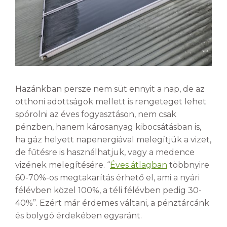
Hazánkban persze nem süt ennyit a nap, de az
otthoni adottságok mellett is rengeteget lehet
spórolni az éves fogyasztáson, nem csak
pénzben, hanem károsanyag kibocsátásban is,
ha gáz helyett napenergiával melegítjük a vizet,
de fűtésre is használhatjuk, vagy a medence
vizének melegítésére. “
Éves átlagban
többnyire
60-70%-os megtakarítás érhető el, ami a nyári
félévben közel 100%, a téli félévben pedig 30-
40%”. Ezért már érdemes váltani, a pénztárcánk
és bolygó érdekében egyaránt.