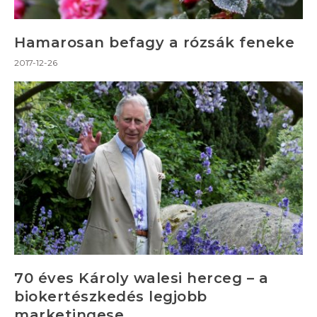
Hamarosan befagy a rózsák feneke
2017-12-26
70 éves Károly walesi herceg – a
biokertészkedés legjobb
marketingese