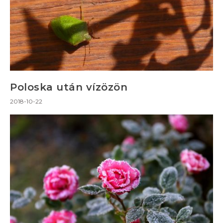
Poloska után vízözön
2018-10-22