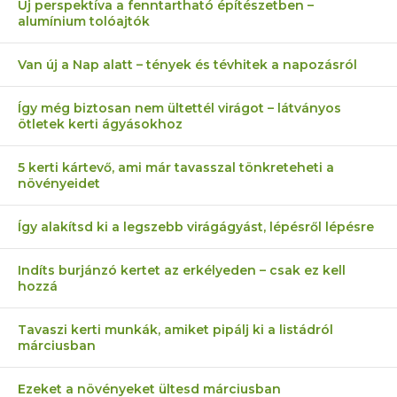
Új perspektíva a fenntartható építészetben –
alumínium tolóajtók
Van új a Nap alatt – tények és tévhitek a napozásról
Így még biztosan nem ültettél virágot – látványos
ötletek kerti ágyásokhoz
5 kerti kártevő, ami már tavasszal tönkreteheti a
növényeidet
Így alakítsd ki a legszebb virágágyást, lépésről lépésre
Indíts burjánzó kertet az erkélyeden – csak ez kell
hozzá
Tavaszi kerti munkák, amiket pipálj ki a listádról
márciusban
Ezeket a növényeket ültesd márciusban