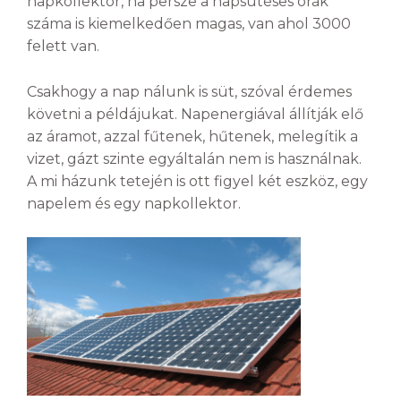
napkollektor, na persze a napsütéses órák
száma is kiemelkedően magas, van ahol 3000
felett van.
Csakhogy a nap nálunk is süt, szóval érdemes
követni a példájukat. Napenergiával állítják elő
az áramot, azzal fűtenek, hűtenek, melegítik a
vizet, gázt szinte egyáltalán nem is használnak.
A mi házunk tetején is ott figyel két eszköz, egy
napelem és egy napkollektor.