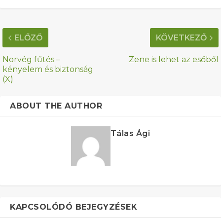
ELŐZŐ
KÖVETKEZŐ
Norvég fűtés –
Zene is lehet az esőből
kényelem és biztonság
(X)
ABOUT THE AUTHOR
Tálas Ági
KAPCSOLÓDÓ BEJEGYZÉSEK