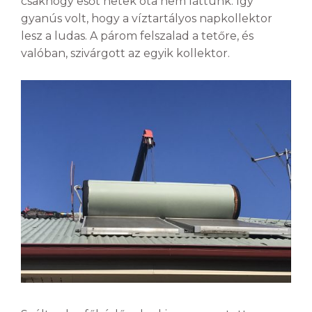
csakhogy esőt hetek óta nem láttunk. Így
gyanús volt, hogy a víztartályos napkollektor
lesz a ludas. A párom felszalad a tetőre, és
valóban, szivárgott az egyik kollektor.