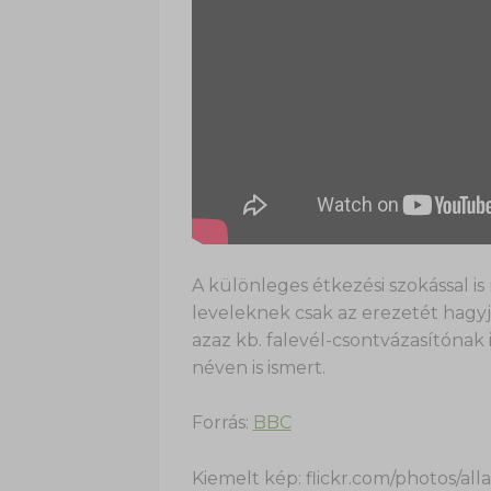
A különleges étkezési szokással i
leveleknek csak az erezetét hagyj
azaz kb. falevél-csontvázasítónak i
néven is ismert.
Forrás:
BBC
Kiemelt kép: flickr.com/photos/all