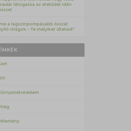
madár látogassa az etetődet idén
ősszel
Íme a legszínpompásabb ősszel
nyíló virágok – Te melyiket ülteted?
CÍMKÉK
Kert
DIY
Környezetvédelem
Virág
Vélemény