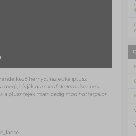
s rendelkező hernyót (az eukaliptusz
a meg), hívják
gum leaf skeletoniser
-nek,
s, a plusz fejek miatt pedig
mad hatterpillar
an_lance