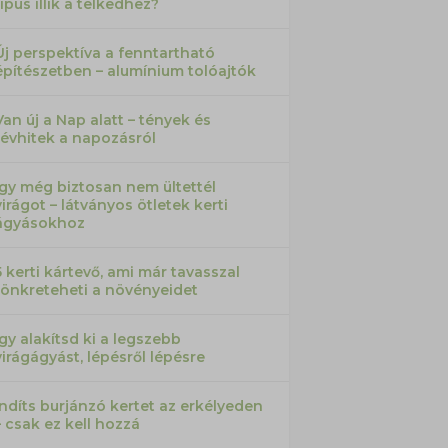
típus illik a telkedhez?
Új perspektíva a fenntartható
építészetben – alumínium tolóajtók
Van új a Nap alatt – tények és
tévhitek a napozásról
Így még biztosan nem ültettél
virágot – látványos ötletek kerti
ágyásokhoz
5 kerti kártevő, ami már tavasszal
tönkreteheti a növényeidet
Így alakítsd ki a legszebb
virágágyást, lépésről lépésre
Indíts burjánzó kertet az erkélyeden
– csak ez kell hozzá