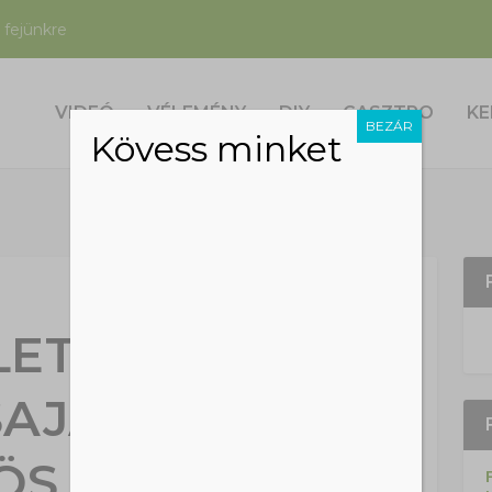
 fejünkre
VIDEÓ
VÉLEMÉNY
DIY
GASZTRO
KE
BEZÁR
Kövess minket
ETT FEJEIT
AJÁT FEJÉN A
ÖS HERNYÓ