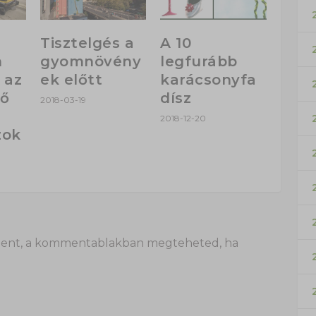
Tisztelgés a
A 10
n
gyomnövény
legfurább
 az
ek előtt
karácsonyfa
tő
dísz
2018-03-19
2018-12-20
zok
 itt lent, a kommentablakban megteheted, ha