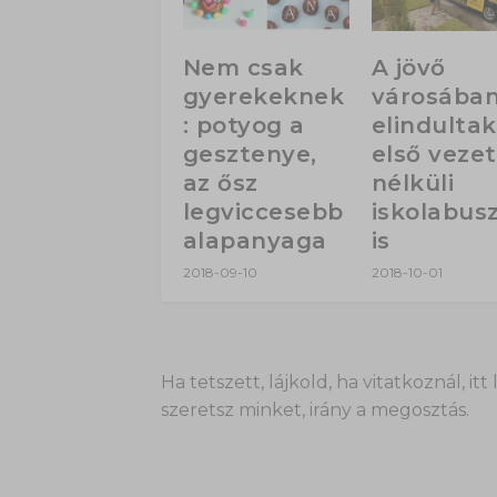
Nem csak
A jövő
gyerekeknek
városába
: potyog a
elindultak
gesztenye,
első veze
az ősz
nélküli
legviccesebb
iskolabus
alapanyaga
is
2018-09-10
2018-10-01
Ha tetszett, lájkold, ha vitatkoznál,
szeretsz minket, irány a megosztás.