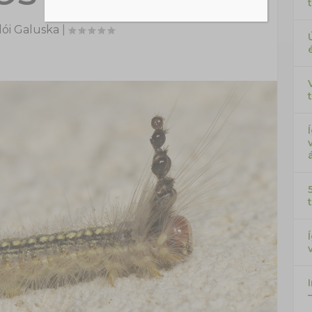
ói Galuska
|