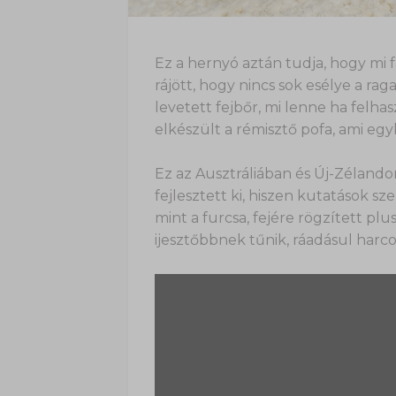
Ez a hernyó aztán tudja, hogy mi 
rájött, hogy nincs sok esélye a rag
levetett fejbőr, mi lenne ha felha
elkészült a rémisztő pofa, ami egy
Ez az Ausztráliában és Új-Zélando
fejlesztett ki, hiszen kutatások sze
mint a furcsa, fejére rögzített plu
ijesztőbbnek tűnik, ráadásul harcol