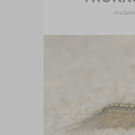
Írta
Soml