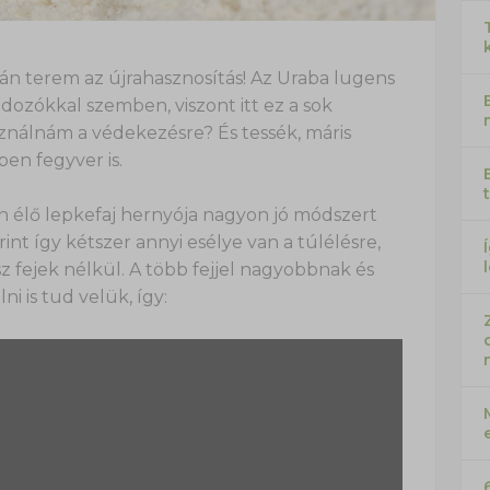
fán terem az újrahasznosítás! Az Uraba lugens
adozókkal szemben, viszont itt ez a sok
sználnám a védekezésre? És tessék, máris
ben fegyver is.
n élő lepkefaj hernyója nagyon jó módszert
rint így kétszer annyi esélye van a túlélésre,
sz fejek nélkül. A több fejjel nagyobbnak és
ni is tud velük, így: