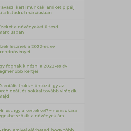
Tavaszi kerti munkák, amiket pipálj
ki a listádról márciusban
Ezeket a növényeket ültesd
márciusban
Ezek lesznek a 2022-es év
trendnövényei
Így fognak kinézni a 2022-es év
legmenőbb kertjei
Zseniális trükk – öntözd így az
orchideát, és sokkal tovább virágzik
majd
Mi lesz így a kertekkel? – nemsokára
egekbe szökik a növények ára
6 tipp, amivel elérheted, hogy több