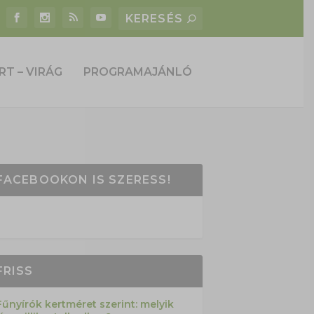
RT – VIRÁG
PROGRAMAJÁNLÓ
FACEBOOKON IS SZERESS!
FRISS
Fűnyírók kertméret szerint: melyik