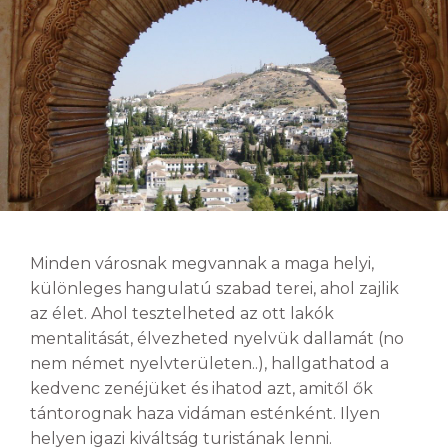
Minden városnak megvannak a maga helyi,
különleges hangulatú szabad terei, ahol zajlik
az élet. Ahol tesztelheted az ott lakók
mentalitását, élvezheted nyelvük dallamát (no
nem német nyelvterületen..), hallgathatod a
kedvenc zenéjüket és ihatod azt, amitől ők
tántorognak haza vidáman esténként. Ilyen
helyen igazi kiváltság turistának lenni.