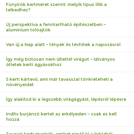
Fűnyírók kertméret szerint: melyik típus illik a
telkedhez?
Új perspektíva a fenntartható építészetben –
alumínium tolóajtók
Van új a Nap alatt – tények és tévhitek a napozásról
Így még biztosan nem ültettél virágot – látványos
ötletek kerti ágyásokhoz
5 kerti kártevő, ami már tavasszal tönkreteheti a
növényeidet
Így alakítsd ki a legszebb virágágyást, lépésről lépésre
Indíts burjánzó kertet az erkélyeden – csak ez kell
hozzá
Tavaszi kerti munkák, amiket pipálj ki a listádról