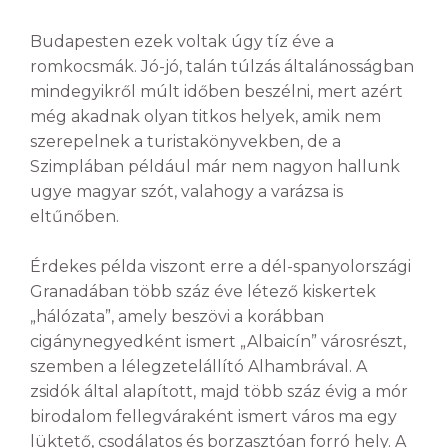
Budapesten ezek voltak úgy tíz éve a
romkocsmák. Jó-jó, talán túlzás általánosságban
mindegyikről múlt időben beszélni, mert azért
még akadnak olyan titkos helyek, amik nem
szerepelnek a turistakönyvekben, de a
Szimplában például már nem nagyon hallunk
ugye magyar szót, valahogy a varázsa is
eltűnőben.
Érdekes példa viszont erre a dél-spanyolországi
Granadában több száz éve létező kiskertek
„hálózata”, amely beszövi a korábban
cigánynegyedként ismert „Albaicín” városrészt,
szemben a lélegzetelállító Alhambrával. A
zsidók által alapított, majd több száz évig a mór
birodalom fellegváraként ismert város ma egy
lüktető, csodálatos és borzasztóan forró hely. A