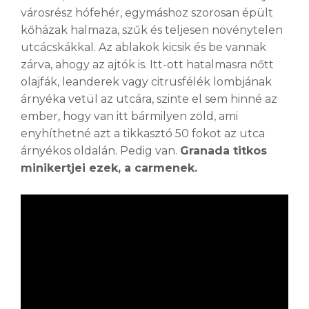
városrész hófehér, egymáshoz szorosan épült
kőházak halmaza, szűk és teljesen növénytelen
utcácskákkal. Az ablakok kicsik és be vannak
zárva, ahogy az ajtók is. Itt-ott hatalmasra nőtt
olajfák, leanderek vagy citrusfélék lombjának
árnyéka vetül az utcára, szinte el sem hinné az
ember, hogy van itt bármilyen zöld, ami
enyhíthetné azt a tikkasztó 50 fokot az utca
árnyékos oldalán. Pedig van.
Granada titkos
minikertjei ezek, a carmenek.