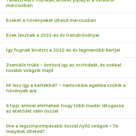
márciusban
Ezeket a növényeket ültesd márciusban
Ezek lesznek a 2022-es év trendnövényei
Így fognak kinézni a 2022-es év legmenőbb kertjei
Zseniális trükk – öntözd így az orchideát, és sokkal
tovább virágzik majd
Mi lesz így a kertekkel? – nemsokára egekbe szökik a
növények ára
6 tipp, amivel elérheted, hogy több madár látogassa
az etetődet idén ősszel
Íme a legszínpompásabb ősszel nyíló virágok – Te
melyiket ülteted?