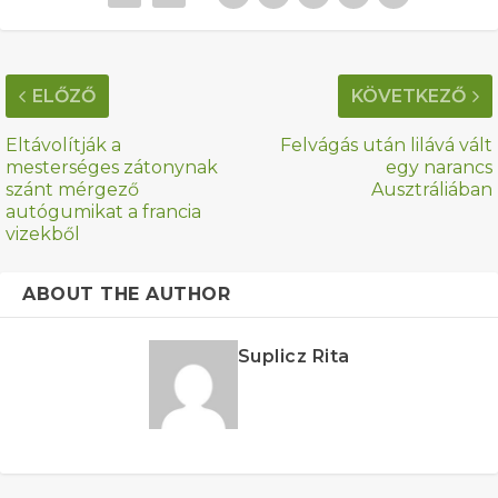
ELŐZŐ
KÖVETKEZŐ
Eltávolítják a
Felvágás után lilává vált
mesterséges zátonynak
egy narancs
szánt mérgező
Ausztráliában
autógumikat a francia
vizekből
ABOUT THE AUTHOR
Suplicz Rita