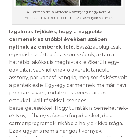
A Carmen de la Victoria viszonylag nagy kert. A
hozzátartozó épületben ma szálláshelyek vannak
Izgalmas fejlődés, hogy a nagyobb
carmenek az utóbbi években szépen
nyitnak az emberek felé.
Évszázadokig csak
egymáshoz jártak át a szomszédok, aztán a
hátrébb lakókat is meghívták, előkerült egy-
egy gitár, vagy jól éneklő gyerek, táncoló
asszony, pár kancsó Sangria, meg sör és kész volt
a péntek este. Egy-egy carmennek ma már havi
programja van, irodalmi és zenés-táncos
estekkel, kiállításokkal, csendes
beszélgetésekkel. Hogy turisták is bemehetnek-
e? Nos, néhány szívesen fogadja őket, de a
carmenprogramok inkább a helyiek kiváltsága.
Ezek ugyanis nem a hangos tivornyák