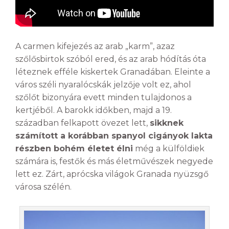
A carmen kifejezés az arab „karm”, azaz
szőlősbirtok szóból ered, és az arab hódítás óta
léteznek efféle kiskertek Granadában. Eleinte a
város széli nyaralócskák jelzője volt ez, ahol
szőlőt bizonyára evett minden tulajdonos a
kertjéből. A barokk időkben, majd a 19.
században felkapott övezet lett,
sikknek
számított a korábban spanyol cigányok lakta
részben bohém életet élni
még a külföldiek
számára is, festők és más életművészek negyede
lett ez. Zárt, aprócska világok Granada nyüzsgő
városa szélén.