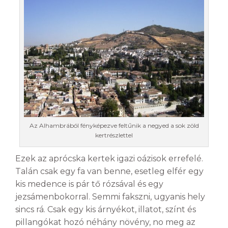
Az Alhambrából fényképezve feltűnik a negyed a sok zöld
kertrészlettel
Ezek az aprócska kertek igazi oázisok errefelé.
Talán csak egy fa van benne, esetleg elfér egy
kis medence is pár tő rózsával és egy
jezsámenbokorral. Semmi fakszni, ugyanis hely
sincs rá. Csak egy kis árnyékot, illatot, színt és
pillangókat hozó néhány növény, no meg az