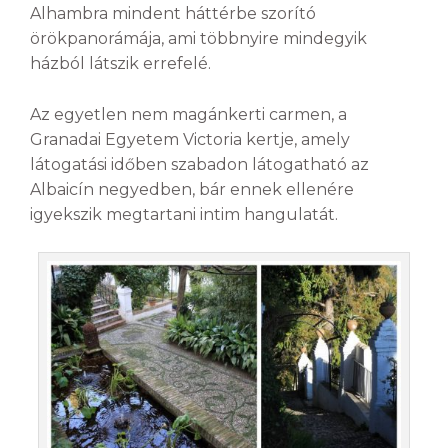
Alhambra mindent háttérbe szorító
örökpanorámája, ami többnyire mindegyik
házból látszik errefelé.
Az egyetlen nem magánkerti carmen, a
Granadai Egyetem Victoria kertje, amely
látogatási időben szabadon látogatható az
Albaicín negyedben, bár ennek ellenére
igyekszik megtartani intim hangulatát.