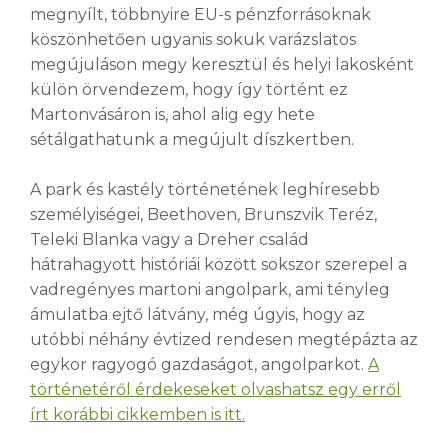
megnyílt, többnyire EU-s pénzforrásoknak
köszönhetően ugyanis sokuk varázslatos
megújuláson megy keresztül és helyi lakosként
külön örvendezem, hogy így történt ez
Martonvásáron is, ahol alig egy hete
sétálgathatunk a megújult díszkertben.
A park és kastély történetének leghíresebb
személyiségei, Beethoven, Brunszvik Teréz,
Teleki Blanka vagy a Dreher család
hátrahagyott históriái között sokszor szerepel a
vadregényes martoni angolpark, ami tényleg
ámulatba ejtő látvány, még úgyis, hogy az
utóbbi néhány évtized rendesen megtépázta az
egykor ragyogó gazdaságot, angolparkot.
A
történetéről érdekeseket olvashatsz egy erről
írt korábbi cikkemben is itt.