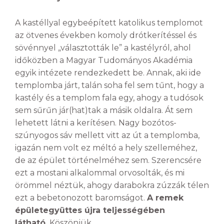
A kastéllyal egybeépített katolikus templomot
az ötvenes években komoly drótkerítéssel és
sövénnyel „választották le” a kastélyról, ahol
időközben a Magyar Tudományos Akadémia
egyik intézete rendezkedett be. Annak, aki ide
templomba járt, talán soha fel sem tűnt, hogy a
kastély és a templom fala egy, ahogy a tudósok
sem sűrűn jár(hat)tak a másik oldalra. Át sem
lehetett látni a kerítésen. Nagy bozótos-
szúnyogos sáv mellett vitt az út a templomba,
igazán nem volt ez méltó a hely szelleméhez,
de az épület történelméhez sem. Szerencsére
ezt a mostani alkalommal orvosolták, és mi
örömmel néztük, ahogy darabokra zúzzák télen
ezt a bebetonozott baromságot.
A remek
épületegyüttes újra teljességében
látható.
Köszönjük.