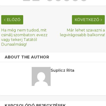
ELŐZŐ
KÖVETKEZŐ
Ha még nem tudod, mit
Már lehet szavazni a
csinálj szombaton: evezz
legvirágosabb balkonra!
vagy tekerj Tatától
Dunaalmásig!
ABOUT THE AUTHOR
Suplicz Rita
KAPCSOLÓDÓ BEJEGYZÉSEK