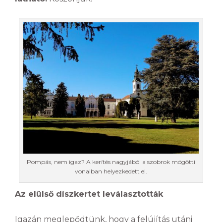
Pompás, nem igaz? A kerítés nagyjából a szobrok mögötti
vonalban helyezkedett el.
Az elülső díszkertet leválasztották
Igazán meglepődtünk, hogy a felújítás utáni