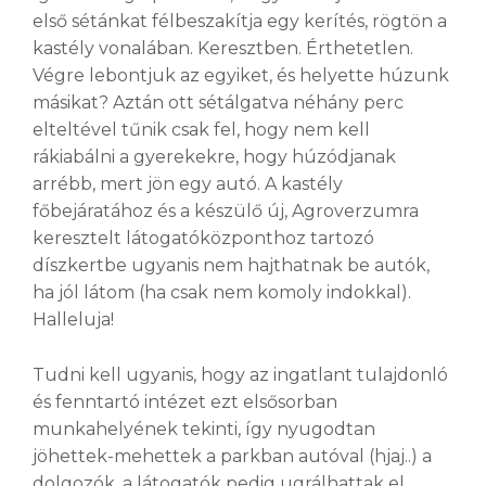
első sétánkat félbeszakítja egy kerítés, rögtön a
kastély vonalában. Keresztben. Érthetetlen.
Végre lebontjuk az egyiket, és helyette húzunk
másikat? Aztán ott sétálgatva néhány perc
elteltével tűnik csak fel, hogy nem kell
rákiabálni a gyerekekre, hogy húzódjanak
arrébb, mert jön egy autó. A kastély
főbejáratához és a készülő új, Agroverzumra
keresztelt látogatóközponthoz tartozó
díszkertbe ugyanis nem hajthatnak be autók,
ha jól látom (ha csak nem komoly indokkal).
Halleluja!
Tudni kell ugyanis, hogy az ingatlant tulajdonló
és fenntartó intézet ezt elsősorban
munkahelyének tekinti, így nyugodtan
jöhettek-mehettek a parkban autóval (hjaj..) a
dolgozók, a látogatók pedig ugrálhattak el