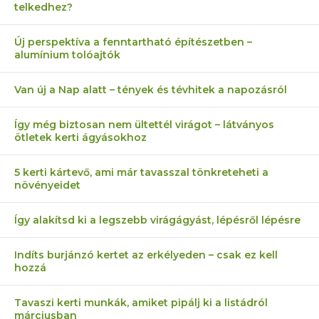
telkedhez?
Új perspektíva a fenntartható építészetben –
alumínium tolóajtók
Van új a Nap alatt – tények és tévhitek a napozásról
Így még biztosan nem ültettél virágot – látványos
ötletek kerti ágyásokhoz
5 kerti kártevő, ami már tavasszal tönkreteheti a
növényeidet
Így alakítsd ki a legszebb virágágyást, lépésről lépésre
Indíts burjánzó kertet az erkélyeden – csak ez kell
hozzá
Tavaszi kerti munkák, amiket pipálj ki a listádról
márciusban