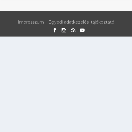
Impresszum
Egyedi adatkezelési tájékoztató