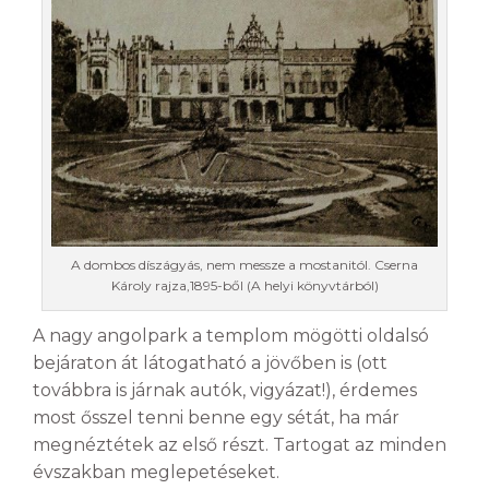
A dombos díszágyás, nem messze a mostanitól. Cserna
Károly rajza,1895-ből (A helyi könyvtárból)
A nagy angolpark a templom mögötti oldalsó
bejáraton át látogatható a jövőben is (ott
továbbra is járnak autók, vigyázat!), érdemes
most ősszel tenni benne egy sétát, ha már
megnéztétek az első részt. Tartogat az minden
évszakban meglepetéseket.