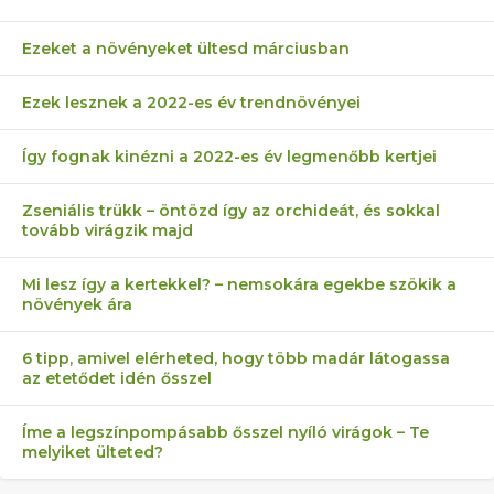
Ezeket a növényeket ültesd márciusban
Ezek lesznek a 2022-es év trendnövényei
Így fognak kinézni a 2022-es év legmenőbb kertjei
Zseniális trükk – öntözd így az orchideát, és sokkal
tovább virágzik majd
Mi lesz így a kertekkel? – nemsokára egekbe szökik a
növények ára
6 tipp, amivel elérheted, hogy több madár látogassa
az etetődet idén ősszel
Íme a legszínpompásabb ősszel nyíló virágok – Te
melyiket ülteted?