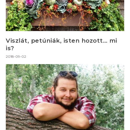
Viszlát, petúniák, isten hozott… mi
is?
2018-09-02