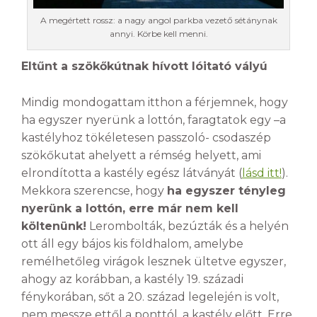
A megértett rossz: a nagy angol parkba vezető sétánynak
annyi. Körbe kell menni.
Eltűnt a szökőkútnak hívott lóitató vályú
Mindig mondogattam itthon a férjemnek, hogy
ha egyszer nyerünk a lottón, faragtatok egy –a
kastélyhoz tökéletesen passzoló- csodaszép
szökőkutat ahelyett a rémség helyett, ami
elrondította a kastély egész látványát (
lásd itt!
).
Mekkora szerencse, hogy
ha egyszer tényleg
nyerünk a lottón, erre már nem kell
költenünk!
Lerombolták, bezúzták és a helyén
ott áll egy bájos kis földhalom, amelybe
remélhetőleg virágok lesznek ültetve egyszer,
ahogy az korábban, a kastély 19. századi
fénykorában, sőt a 20. század legelején is volt,
nem messze ettől a ponttól, a kastély előtt. Erre