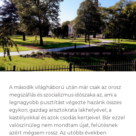
A második világháború után már csak az orosz
megszállás és szocializmus időszaka az, ami a
legnagyobb pusztítást végezte hazánk összes
egykori, gazdag arisztokrata lakhelyével, a
kastélyokkal és azok csodás kertjeivel. Bár ezzel
valószínűleg nem mondtam újat, felütésnek
azért mégsem rossz. Az utóbbi években