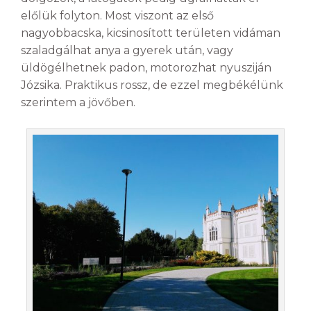
előlük folyton. Most viszont az első
nagyobbacska, kicsinosított területen vidáman
szaladgálhat anya a gyerek után, vagy
üldögélhetnek padon, motorozhat nyusziján
Józsika. Praktikus rossz, de ezzel megbékélünk
szerintem a jövőben.