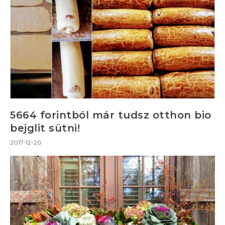
5664 forintból már tudsz otthon bio
bejglit sütni!
2017-12-20