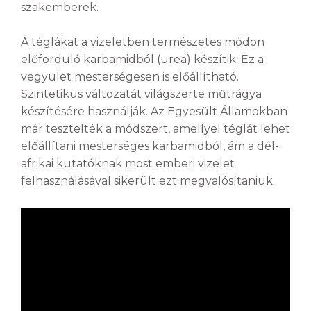
szakemberek.
A téglákat a vizeletben természetes módon
előforduló karbamidból (urea) készítik. Ez a
vegyület mesterségesen is előállítható.
Szintetikus változatát világszerte műtrágya
készítésére használják. Az Egyesült Államokban
már tesztelték a módszert, amellyel téglát lehet
előállítani mesterséges karbamidból, ám a dél-
afrikai kutatóknak most emberi vizelet
felhasználásával sikerült ezt megvalósítaniuk.