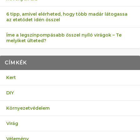
6 tipp, amivel elérheted, hogy több madár látogassa
az etetődet idén ősszel
Íme a legszínpompásabb ősszel nyíló virágok – Te
melyiket ülteted?
CÍMKÉK
Kert
DIY
Környezetvédelem
Virág
Vélemény