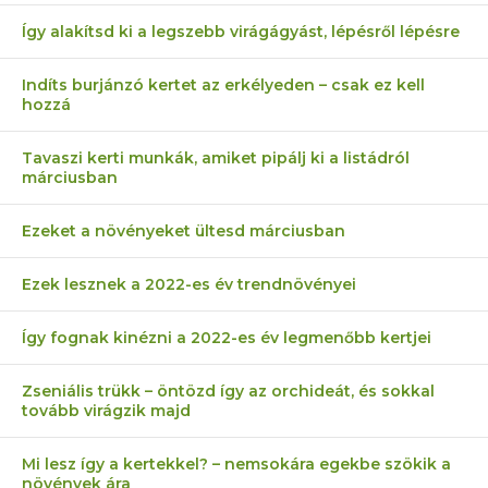
Így alakítsd ki a legszebb virágágyást, lépésről lépésre
Indíts burjánzó kertet az erkélyeden – csak ez kell
hozzá
Tavaszi kerti munkák, amiket pipálj ki a listádról
márciusban
Ezeket a növényeket ültesd márciusban
Ezek lesznek a 2022-es év trendnövényei
Így fognak kinézni a 2022-es év legmenőbb kertjei
Zseniális trükk – öntözd így az orchideát, és sokkal
tovább virágzik majd
Mi lesz így a kertekkel? – nemsokára egekbe szökik a
növények ára