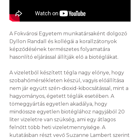
A Fokvárosi Egyetem munkatársaként dolgozó
Dyllon Randall és kollégái a korallzátonyok
képződésének természetes folyamatára
hasonlító eljárással állítják elő a biotéglákat.
A vizeletből készített tégla nagy előnye, hogy
szobahőmérsékleten készül, vagyis előállítása
nem jár együtt szén-dioxid-kibocsátással, mint a
hagyományos, égetett téglák esetében. A
tömeggyártás egyetlen akadálya, hogy
mindössze egyetlen biotéglához nagyjából 20
liter vizeletre van szükség, ami egy átlagos
felnőtt több heti vizeletmennyisége. A
kutatásban részt vevő Suzanne Lambert szerint