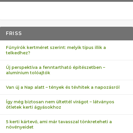
FRISS
Fűnyírók kertméret szerint: melyik típus illik a
telkedhez?
Új perspektíva a fenntartható építészetben –
alumínium tolóajtók
Van új a Nap alatt – tények és tévhitek a napozásról
Így még biztosan nem ültettél virágot – látványos
ötletek kerti ágyásokhoz
5 kerti kártevő, ami már tavasszal tönkreteheti a
növényeidet