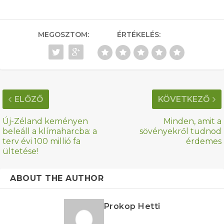
MEGOSZTOM:
ÉRTÉKELÉS:
ELŐZŐ
KÖVETKEZŐ
Új-Zéland keményen
Minden, amit a
beleáll a klímaharcba: a
sövényekről tudnod
terv évi 100 millió fa
érdemes
ültetése!
ABOUT THE AUTHOR
Prokop Hetti