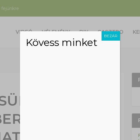
 fejünkre
VIDEÓ
VÉLEMÉNY
DIY
GASZTRO
KE
BEZÁR
Kövess minket
SÜNK EZEN A
ERI KEDDEN
HATALMAS