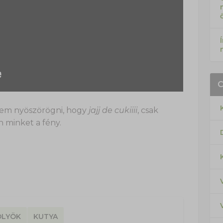
 sem nyöszörögni, hogy
jajj de cukiiii
, csak
n minket a fény.
ÖLYÖK
KUTYA