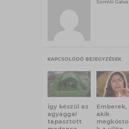
Somlói Galu
KAPCSOLÓDÓ BEJEGYZÉSEK
Így készül az
Emberek,
agyaggal
akik
tapasztott
megkósto
medence
k a világ