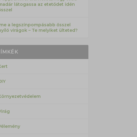
madár látogassa az etetődet idén
ősszel
Íme a legszínpompásabb ősszel
nyíló virágok – Te melyiket ülteted?
CÍMKÉK
Kert
DIY
Környezetvédelem
Virág
Vélemény