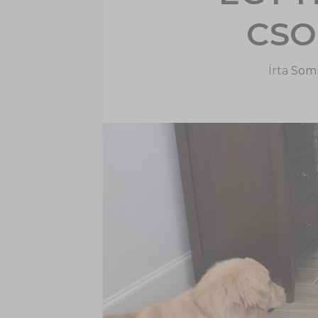
CSO
Írta
Soml