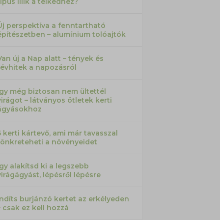
típus illik a telkedhez?
Új perspektíva a fenntartható
építészetben – alumínium tolóajtók
Van új a Nap alatt – tények és
tévhitek a napozásról
Így még biztosan nem ültettél
virágot – látványos ötletek kerti
ágyásokhoz
5 kerti kártevő, ami már tavasszal
tönkreteheti a növényeidet
Így alakítsd ki a legszebb
virágágyást, lépésről lépésre
Indíts burjánzó kertet az erkélyeden
– csak ez kell hozzá