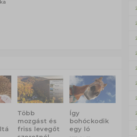
ska
Több
Így
mozgást és
bohóckodik
ltá
friss levegőt
egy ló
szeretnél