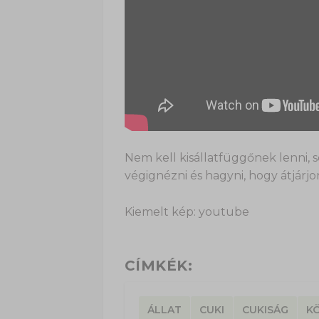
Nem kell kisállatfüggőnek lenni,
végignézni és hagyni, hogy átjárjo
Kiemelt kép: youtube
CÍMKÉK:
ÁLLAT
CUKI
CUKISÁG
K