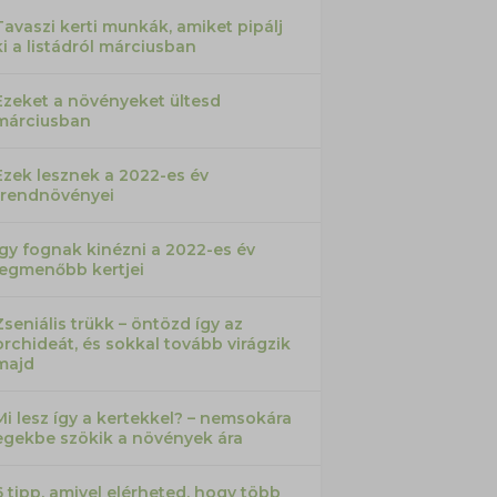
Tavaszi kerti munkák, amiket pipálj
ki a listádról márciusban
Ezeket a növényeket ültesd
márciusban
Ezek lesznek a 2022-es év
trendnövényei
Így fognak kinézni a 2022-es év
legmenőbb kertjei
Zseniális trükk – öntözd így az
orchideát, és sokkal tovább virágzik
majd
Mi lesz így a kertekkel? – nemsokára
egekbe szökik a növények ára
6 tipp, amivel elérheted, hogy több