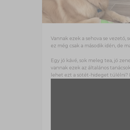
Vannak ezek a sehova se vezető, s
ez még csak a második idén, de m
Egy jó kávé, sok meleg tea, jó zen
vannak ezek az általános tanácsok
lehet ezt a sötét-hideget túlélni? É