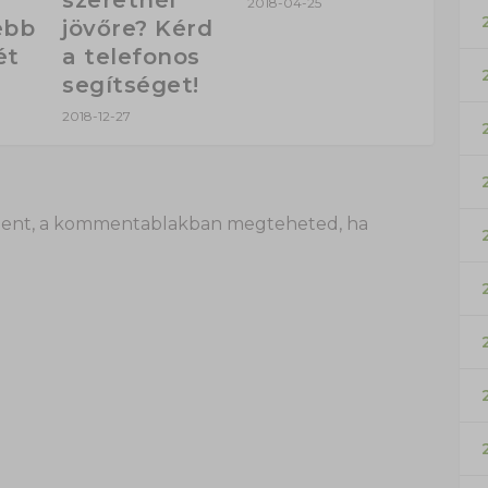
2018-04-25
ebb
jövőre? Kérd
ét
a telefonos
segítséget!
2018-12-27
 itt lent, a kommentablakban megteheted, ha