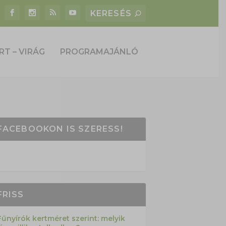
RT – VIRÁG
PROGRAMAJÁNLÓ
FACEBOOKON IS SZERESS!
FRISS
Fűnyírók kertméret szerint: melyik