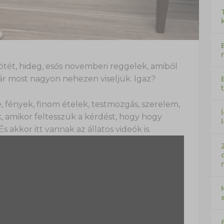
ötét, hideg, esős novemberi reggelek, amiből
ár most nagyon nehezen viseljük. Igaz?
e, fények, finom ételek, testmozgás, szerelem,
, amikor feltesszük a kérdést, hogy hogy
s akkor itt vannak az állatos videók is.