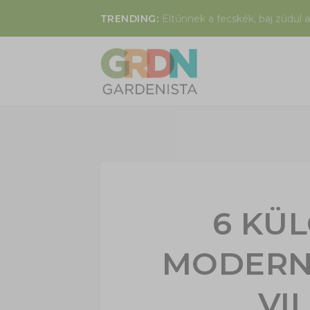
TRENDING:
Eltűnnek a fecskék, baj zúdul a
6 KÜ
MODERN
VI