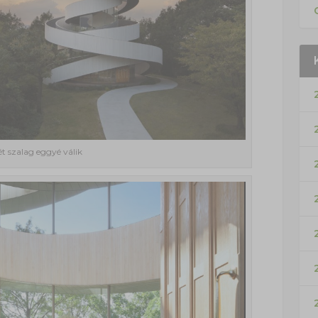
ét szalag eggyé válik