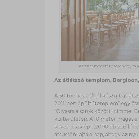
Az oltár mögött középen egy fa áll
Az átlátszó templom, Borgloon
A 30 tonna acélból készült átláts
2011-ben épült “templom” egy öss
“Olvasni a sorok között” címmel 
külterületén. A 10 méter magas al
követi, csak épp 2000 db acéllécb
átsüssön rajta a nap, ahogy az ny