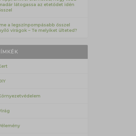
madár látogassa az etetődet idén
ősszel
Íme a legszínpompásabb ősszel
nyíló virágok – Te melyiket ülteted?
CÍMKÉK
Kert
DIY
Környezetvédelem
Virág
Vélemény