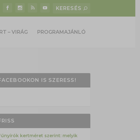
RT – VIRÁG
PROGRAMAJÁNLÓ
FACEBOOKON IS SZERESS!
FRISS
Fűnyírók kertméret szerint: melyik