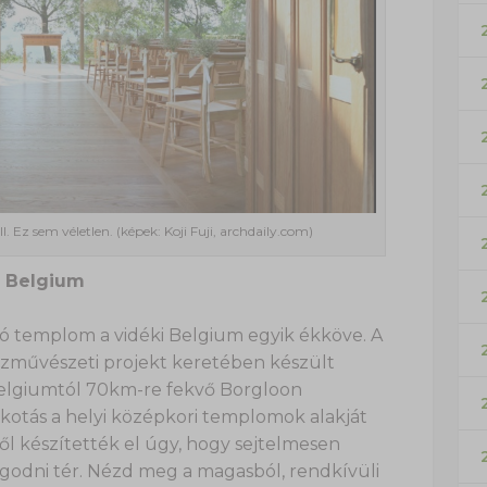
. Ez sem véletlen. (képek: Koji Fuji, archdaily.com)
, Belgium
zó templom a vidéki Belgium egyik ékköve. A
zművészeti projekt keretében készült
Belgiumtól 70km-re fekvő Borgloon
kotás a helyi középkori templomok alakját
ől készítették el úgy, hogy sejtelmesen
ugodni tér. Nézd meg a magasból, rendkívüli