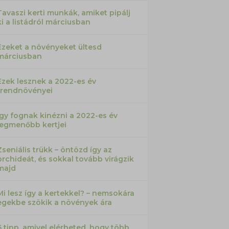
Tavaszi kerti munkák, amiket pipálj
ki a listádról márciusban
Ezeket a növényeket ültesd
márciusban
Ezek lesznek a 2022-es év
trendnövényei
Így fognak kinézni a 2022-es év
legmenőbb kertjei
Zseniális trükk – öntözd így az
orchideát, és sokkal tovább virágzik
majd
Mi lesz így a kertekkel? – nemsokára
egekbe szökik a növények ára
6 tipp, amivel elérheted, hogy több