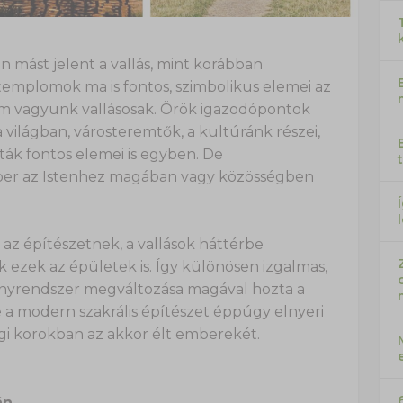
mást jelent a vallás, mint korábban
 templomok ma is fontos, szimbolikus elemei az
em vagyunk vallásosak. Örök igazodópontok
ilágban, városteremtők, a kultúránk részei,
aták fontos elemei is egyben. De
mber az Istenhez magában vagy közösségben
az építészetnek, a vallások háttérbe
ek ezek az épületek is. Így különösen izgalmas,
zonyrendszer megváltozása magával hozta a
 a modern szakrális építészet éppúgy elnyeri
gi korokban az akkor élt emberekét.
án