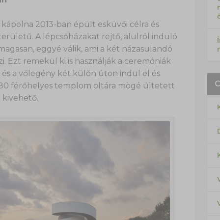
 kápolna 2013-ban épült esküvői célra és
ületű. A lépcsőházakat rejtő, alulról induló
 magasan, eggyé válik, ami a két házasulandó
zi. Ezt remekül ki is használják a ceremóniák
és a vőlegény két külön úton indul el és
A 80 férőhelyes templom oltára mögé ültetett
 kivehető.