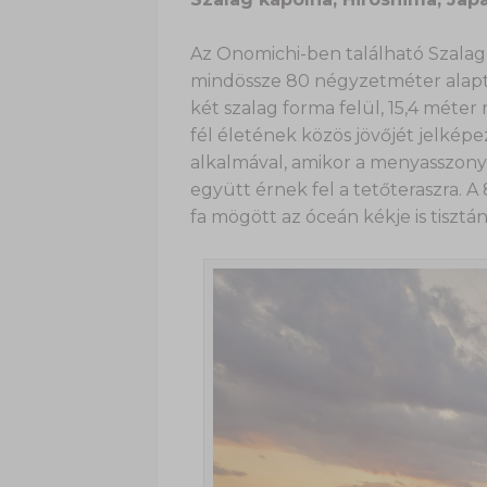
Az Onomichi-ben található Szalag
mindössze 80 négyzetméter alapter
két szalag forma felül, 15,4 méter
fél életének közös jövőjét jelképe
alkalmával, amikor a menyasszony 
együtt érnek fel a tetőteraszra. 
fa mögött az óceán kékje is tisztán