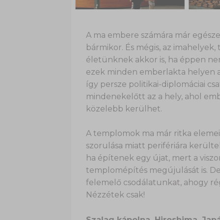
A ma embere számára már egészen 
bármikor. És mégis, az imahelyek,
életünknek akkor is, ha éppen n
ezek minden emberlakta helyen a v
így persze politikai-diplomáciai cs
mindenekelőtt az a hely, ahol e
közelebb kerülhet.
A templomok ma már ritka elemei 
szorulása miatt perifériára került
ha építenek egy újat, mert a vis
templomépítés megújulását is. De
felemelő csodálatunkat, ahogy ré
Nézzétek csak!
Szalag kápolna, Hiroshima, Jap