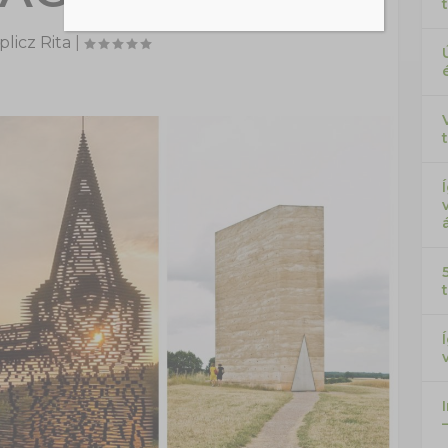
licz Rita
|