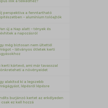
típus illik a telkedhez?
Új perspektíva a fenntartható
építészetben – alumínium tolóajtók
Van új a Nap alatt – tények és
tévhitek a napozásról
Így még biztosan nem ültettél
virágot – látványos ötletek kerti
ágyásokhoz
5 kerti kártevő, ami már tavasszal
tönkreteheti a növényeidet
Így alakítsd ki a legszebb
virágágyást, lépésről lépésre
Indíts burjánzó kertet az erkélyeden
– csak ez kell hozzá