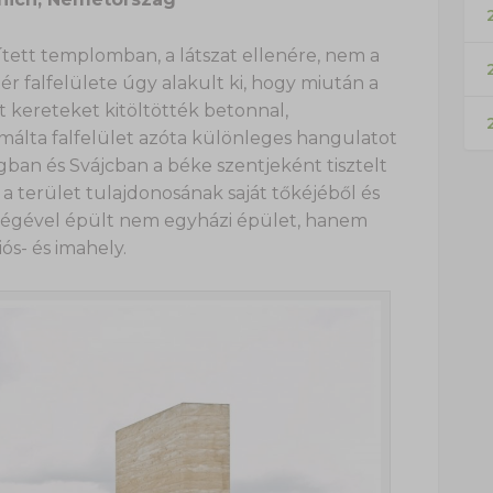
2
tett templomban, a látszat ellenére, nem a
ér falfelülete úgy alakult ki, hogy miután a
t kereteket kitöltötték betonnal,
rmálta falfelület azóta különleges hangulatot
ban és Svájcban a béke szentjeként tisztelt
a terület tulajdonosának saját tőkéjéből és
égével épült nem egyházi épület, hanem
ós- és imahely.