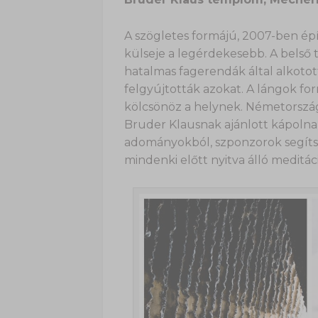
A szögletes formájú, 2007-ben épí
külseje a legérdekesebb. A belső t
hatalmas fagerendák által alkotot
felgyújtották azokat. A lángok fo
kölcsönöz a helynek. Németország
Bruder Klausnak ajánlott kápolna 
adományokból, szponzorok segíts
mindenki előtt nyitva álló meditáci