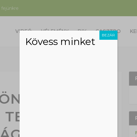
 fejünkre
VIDEÓ
VÉLEMÉNY
DIY
GASZTRO
KE
BEZÁR
Kövess minket
LÖNLEGES,
 TEMPLOM A
LÁGBÓL