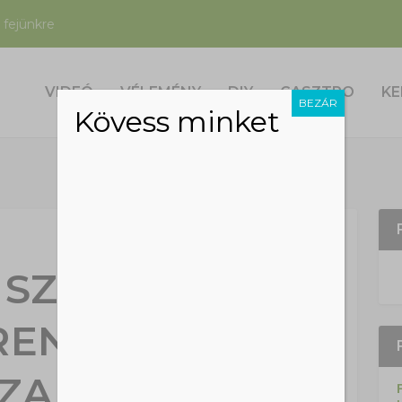
 fejünkre
VIDEÓ
VÉLEMÉNY
DIY
GASZTRO
KE
BEZÁR
Kövess minket
 SZIBÉRIA
RENCSÉSEBB
ZARVASA