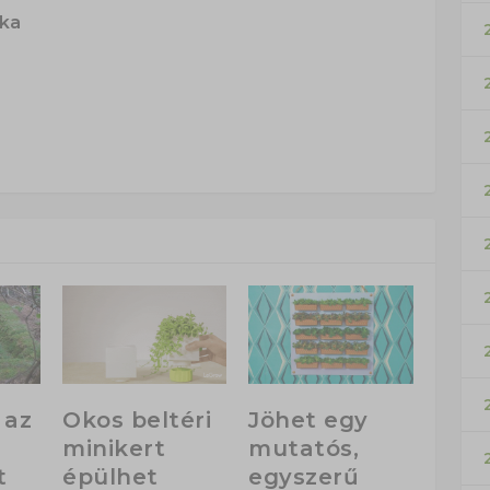
ska
 az
Okos beltéri
Jöhet egy
minikert
mutatós,
t
épülhet
egyszerű