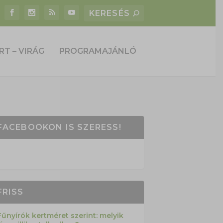
RT – VIRÁG
PROGRAMAJÁNLÓ
FACEBOOKON IS SZERESS!
FRISS
Fűnyírók kertméret szerint: melyik