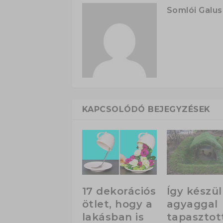
Somlói Galu
KAPCSOLÓDÓ BEJEGYZÉSEK
17 dekorációs
Így készül
ötlet, hogy a
agyaggal
lakásban is
tapasztot