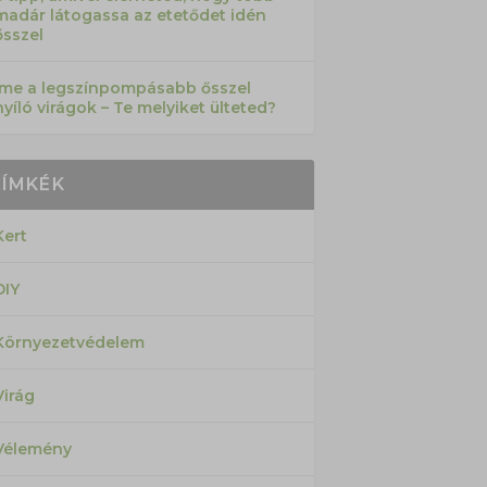
madár látogassa az etetődet idén
ősszel
Íme a legszínpompásabb ősszel
nyíló virágok – Te melyiket ülteted?
CÍMKÉK
Kert
DIY
Környezetvédelem
Virág
Vélemény