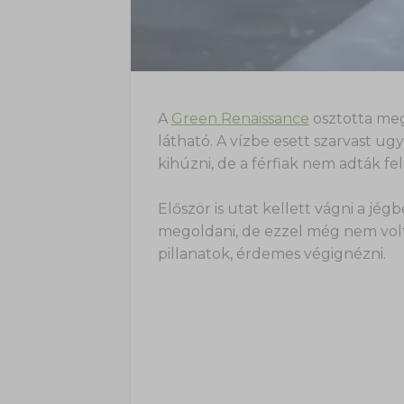
A
Green Renaissance
osztotta meg
látható. A vízbe esett szarvast u
kihúzni, de a férfiak nem adták fel
Először is utat kellett vágni a jégb
megoldani, de ezzel még nem volt 
pillanatok, érdemes végignézni.