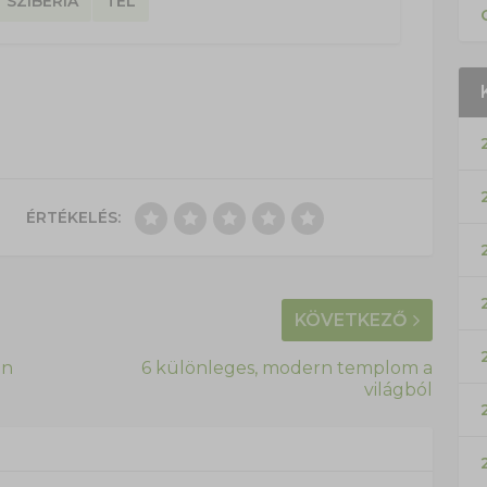
SZIBÉRIA
TÉL
ÉRTÉKELÉS:
KÖVETKEZŐ
en
6 különleges, modern templom a
világból