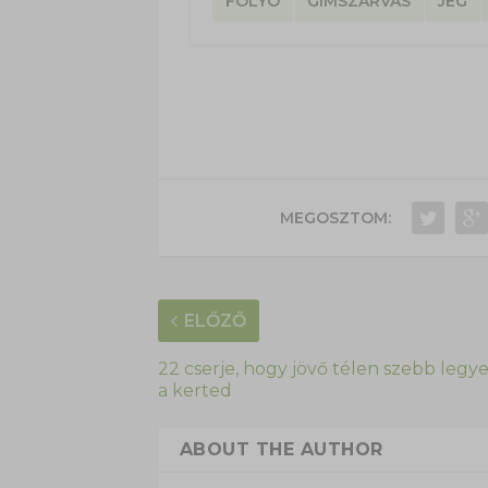
FOLYÓ
GÍMSZARVAS
JÉG
MEGOSZTOM:
ELŐZŐ
22 cserje, hogy jövő télen szebb legy
a kerted
ABOUT THE AUTHOR