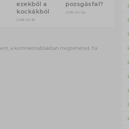
ezekből a
pozsgásfal?
kockákból
2018-04-26
2018-05-18
 itt lent, a kommentablakban megteheted, ha