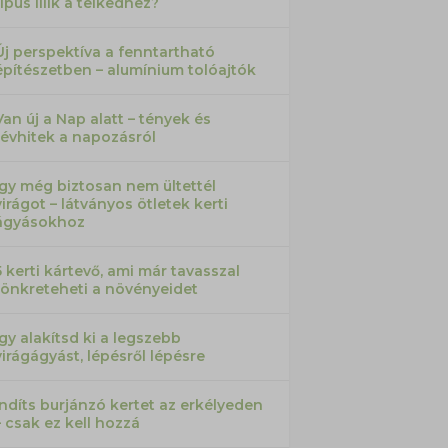
típus illik a telkedhez?
Új perspektíva a fenntartható
építészetben – alumínium tolóajtók
Van új a Nap alatt – tények és
tévhitek a napozásról
Így még biztosan nem ültettél
virágot – látványos ötletek kerti
ágyásokhoz
5 kerti kártevő, ami már tavasszal
tönkreteheti a növényeidet
Így alakítsd ki a legszebb
virágágyást, lépésről lépésre
Indíts burjánzó kertet az erkélyeden
– csak ez kell hozzá