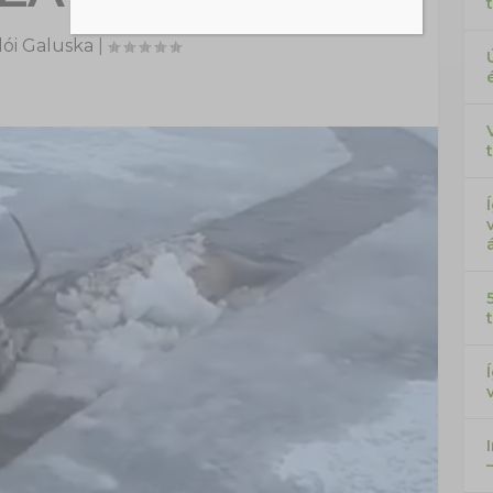
ói Galuska
|