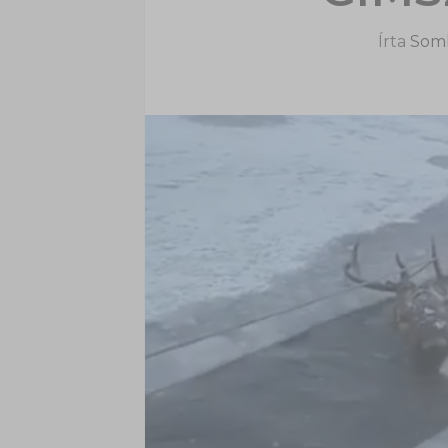
Írta
Soml