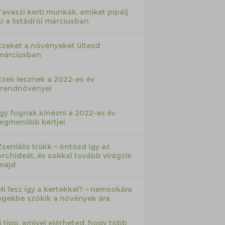
Tavaszi kerti munkák, amiket pipálj
ki a listádról márciusban
Ezeket a növényeket ültesd
márciusban
Ezek lesznek a 2022-es év
trendnövényei
Így fognak kinézni a 2022-es év
legmenőbb kertjei
Zseniális trükk – öntözd így az
orchideát, és sokkal tovább virágzik
majd
Mi lesz így a kertekkel? – nemsokára
egekbe szökik a növények ára
6 tipp, amivel elérheted, hogy több