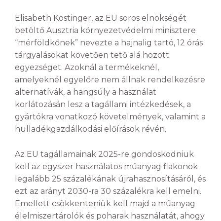
Elisabeth Köstinger, az EU soros elnökségét
betöltő Ausztria környezetvédelmi minisztere
“mérföldkőnek” nevezte a hajnalig tartó, 12 órás
tárgyalásokat követően tető alá hozott
egyezséget. Azoknál a termékeknél,
amelyeknél egyelőre nem állnak rendelkezésre
alternatívák, a hangsúly a használat
korlátozásán lesz a tagállami intézkedések, a
gyártókra vonatkozó követelmények, valamint a
hulladékgazdálkodási előírások révén.
Az EU tagállamainak 2025-re gondoskodniuk
kell az egyszer használatos műanyag flakonok
legalább 25 százalékának újrahasznosításáról, és
ezt az arányt 2030-ra 30 százalékra kell emelni.
Emellett csökkenteniük kell majd a műanyag
élelmiszertárolók és poharak használatát, ahogy