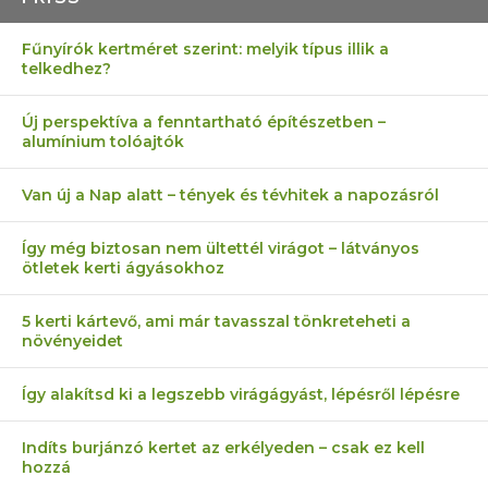
Fűnyírók kertméret szerint: melyik típus illik a
telkedhez?
Új perspektíva a fenntartható építészetben –
alumínium tolóajtók
Van új a Nap alatt – tények és tévhitek a napozásról
Így még biztosan nem ültettél virágot – látványos
ötletek kerti ágyásokhoz
5 kerti kártevő, ami már tavasszal tönkreteheti a
növényeidet
Így alakítsd ki a legszebb virágágyást, lépésről lépésre
Indíts burjánzó kertet az erkélyeden – csak ez kell
hozzá