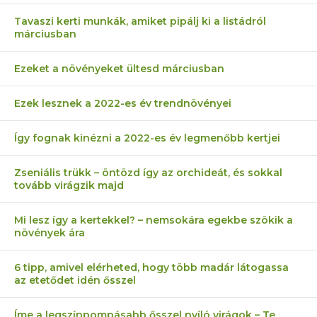
Tavaszi kerti munkák, amiket pipálj ki a listádról
márciusban
Ezeket a növényeket ültesd márciusban
Ezek lesznek a 2022-es év trendnövényei
Így fognak kinézni a 2022-es év legmenőbb kertjei
Zseniális trükk – öntözd így az orchideát, és sokkal
tovább virágzik majd
Mi lesz így a kertekkel? – nemsokára egekbe szökik a
növények ára
6 tipp, amivel elérheted, hogy több madár látogassa
az etetődet idén ősszel
Íme a legszínpompásabb ősszel nyíló virágok – Te