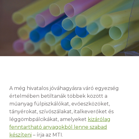
A még hivatalos jóváhagyásra váró egyezség
értelmében betiltanák többek között a
műanyag fülpiszkálókat, evőeszközöket,
tányérokat, szívószálakat, italkeverőket és
léggömbpálcikákat, amelyeket
kizárólag
fenntartható anyagokból lenne szabad
készíteni
– írja az MTI.