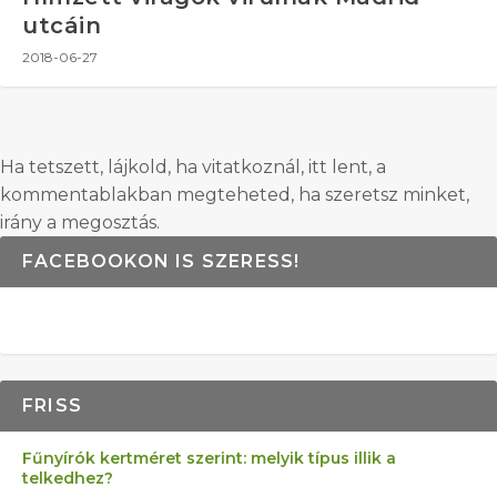
utcáin
2018-06-27
Ha tetszett, lájkold, ha vitatkoznál, itt lent, a
kommentablakban megteheted, ha szeretsz minket,
irány a megosztás.
FACEBOOKON IS SZERESS!
FRISS
Fűnyírók kertméret szerint: melyik típus illik a
telkedhez?