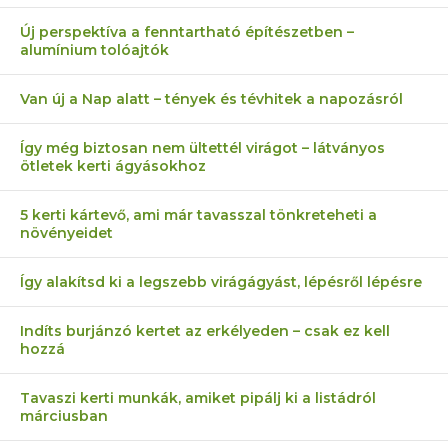
Új perspektíva a fenntartható építészetben –
alumínium tolóajtók
Van új a Nap alatt – tények és tévhitek a napozásról
Így még biztosan nem ültettél virágot – látványos
ötletek kerti ágyásokhoz
5 kerti kártevő, ami már tavasszal tönkreteheti a
növényeidet
Így alakítsd ki a legszebb virágágyást, lépésről lépésre
Indíts burjánzó kertet az erkélyeden – csak ez kell
hozzá
Tavaszi kerti munkák, amiket pipálj ki a listádról
márciusban