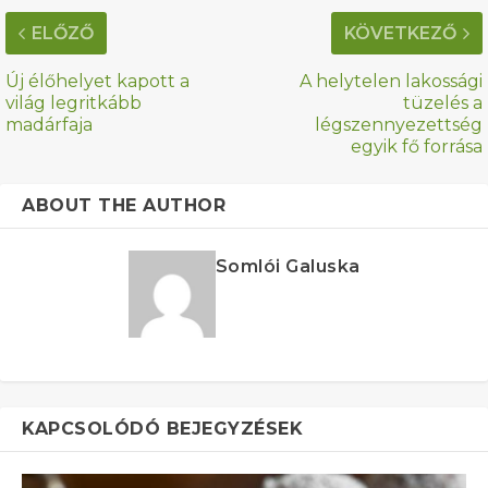
ELŐZŐ
KÖVETKEZŐ
Új élőhelyet kapott a
A helytelen lakossági
világ legritkább
tüzelés a
madárfaja
légszennyezettség
egyik fő forrása
ABOUT THE AUTHOR
Somlói Galuska
KAPCSOLÓDÓ BEJEGYZÉSEK