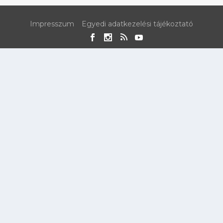
Impresszum
Egyedi adatkezelési tájékoztató