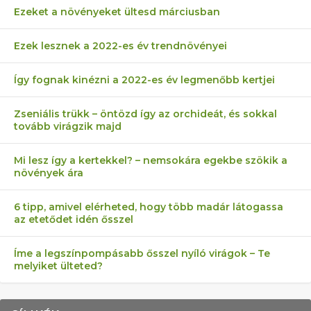
Ezeket a növényeket ültesd márciusban
Ezek lesznek a 2022-es év trendnövényei
Így fognak kinézni a 2022-es év legmenőbb kertjei
Zseniális trükk – öntözd így az orchideát, és sokkal
tovább virágzik majd
Mi lesz így a kertekkel? – nemsokára egekbe szökik a
növények ára
6 tipp, amivel elérheted, hogy több madár látogassa
az etetődet idén ősszel
Íme a legszínpompásabb ősszel nyíló virágok – Te
melyiket ülteted?