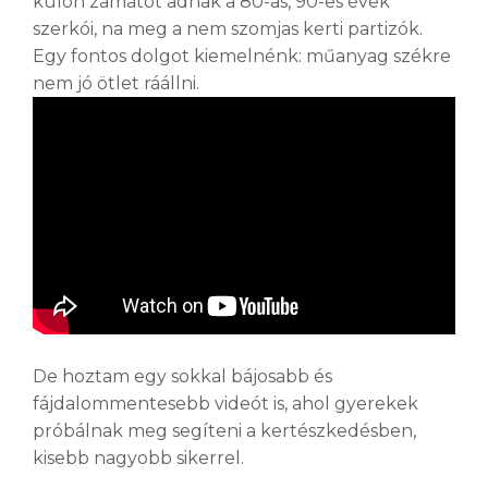
külön zamatot adnak a 80-as, 90-es évek
szerkói, na meg a nem szomjas kerti partizók.
Egy fontos dolgot kiemelnénk: műanyag székre
nem jó ötlet ráállni.
De hoztam egy sokkal bájosabb és
fájdalommentesebb videót is, ahol gyerekek
próbálnak meg segíteni a kertészkedésben,
kisebb nagyobb sikerrel.