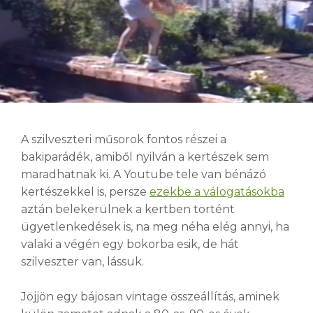
A szilveszteri műsorok fontos részei a
bakiparádék, amiből nyilván a kertészek sem
maradhatnak ki. A Youtube tele van bénázó
kertészekkel is, persze
ezekbe a válogatásokba
aztán belekerülnek a kertben történt
ügyetlenkedések is, na meg néha elég annyi, ha
valaki a végén egy bokorba esik, de hát
szilveszter van, lássuk.
Jöjjön egy bájosan vintage összeállítás, aminek